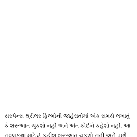
સસ્પેન્સ થ્રીલર ફિલ્મોની જાહેરાતોમાં એક સમયે લખાતું
કે શરૂઆત ચુકશો નહીં અને અંત કોઈને કહેશો નહીં. આ
નવલકથા માટે હું કહીશ શરૂઆત ચુકશો નહીં અને પછી