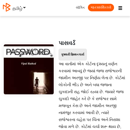
☰
લૉગિન
தமிழ்
મફત પ્રકાશિત કરો
પાસવર્ડ
ગુજરાતી ફિક્શન વાર્તા
આ વાર્તામાં એક કોર્ટના દૃશ્યનું વર્ણન
કરવામાં આવ્યું છે જ્યાં જજ રાજેશ્વરની
જામીન અરજી પર નિર્ણય લેતા છે. કોર્ટમાં
લોકોની ભીડ છે અને બધા જજના
ચુકાદાની રાહ જોઈ રહ્યા છે. જ્યારે જજ
ચુકાદો જાહેર કરે છે કે રાજેશ્વર સામે
મજબૂત કેસ છે અને જામીન અરજી
નામંજુર કરવામાં આવી છે, ત્યારે
રાજેશ્વરના ચહેરા પર ચિંતા અને નિરાશા
જોવા મળે છે. કોર્ટમાં ચર્ચા શરૂ થાય છે,