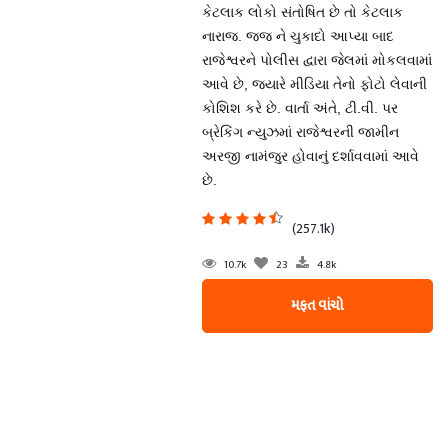
કેટલાક લોકો સંતોષિત છે તો કેટલાક
નારાજ. જજ ને ચુકાદો આપ્યા બાદ
રાજેશ્વરને પોલીસ દ્વારા જેલમાં મોકલવામાં
આવે છે, જ્યારે મીડિયા તેનો ફોટો લેવાની
કોશિશ કરે છે. વાર્તા અંતે, ટી.વી. પર
બ્રેકિંગ ન્યુઝમાં રાજેશ્વરની જામીન
અરજી નામંજુર હોવાનું દર્શાવવામાં આવે
છે.
(257.1k)
10.7k
23
4.8k
મફત વાંચો