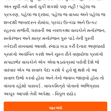
અંત સુધી તમે વાર્તા ચુકી શકશો પણ નહીં ! પહેલા જ
પ્રકરણ, પહેલા જ દ્રશ્ય, પહેલા જ વાક્ય અને પહેલા જ
શબ્દથી જબરદસ્ત રોમાંચ, પ્રચંડ ઉત્કંઠા અને ઉત્કટ
રહસ્ય સર્જતી, ધરાવતી આ નવલકથા વાચકોને મનોરંજન,
મનોરંજન અને માત્ર મનોરંજન પુરુ પાડે તેની પુરતી
તકેદારી રાખવામાં આવશે. રુંવાડા ખડા કરી દેનારા અણધાર્યા
પ્રસંગો અચંબિત કરશે અને ચુસ્ત રીતે વણાયેલા પ્રસંગો
સપાટાભેર વાચકોને એક એવા ષડયંત્રમાં પરોવી દેશે જે
વારંવાર એક જ સવાલ પેદા કરશે કે હવે શું થશે તો આ
સવાલ ઉભો કરવો હોય અને તેનો જવાબ જાણવો હોય તો
વાંચતા રહેશો પાસવર્ડ . વાચકમિત્રો પોતાનો અભિપ્રાય
અચૂક આપશે તેવી અપેક્ષા. - વિપુલ રાઠોડ
મફત વાંચો