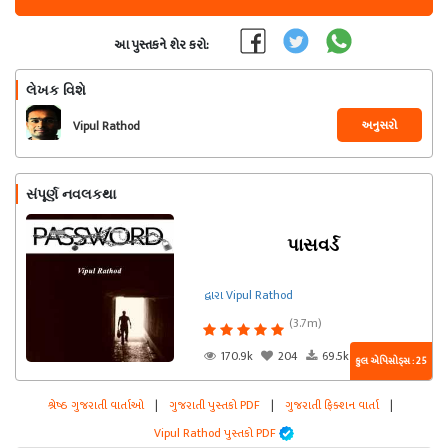
આ પુસ્તકને શેર કરો:
લેખક વિશે
અનુસરો
Vipul Rathod
સંપૂર્ણ નવલકથા
પાસવર્ડ
દ્વારા Vipul Rathod
(3.7m)
170.9k
204
69.5k
કુલ એપિસોડ્સ : 25
શ્રેષ્ઠ ગુજરાતી વાર્તાઓ
|
ગુજરાતી પુસ્તકો PDF
|
ગુજરાતી ફિક્શન વાર્તા
|
Vipul Rathod પુસ્તકો PDF