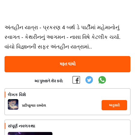
અંતહીન યાત્રા - પ્રકરણ 4 બર્થ ડે પાર્ટીમાં મહેમાનોનું
સ્વાગત - કેથરીનનું આગમન - નાસા વિષે કેટલીક ચર્ચા.
વાંચો વિજ્ઞાનની સફર અંતહીન યાત્રામાં..
મફત વાંચો
આ પુસ્તકને શેર કરો:
લેખક વિશે
અનુસરો
પ્રદીપકુમાર રાઓલ
સંપૂર્ણ નવલકથા