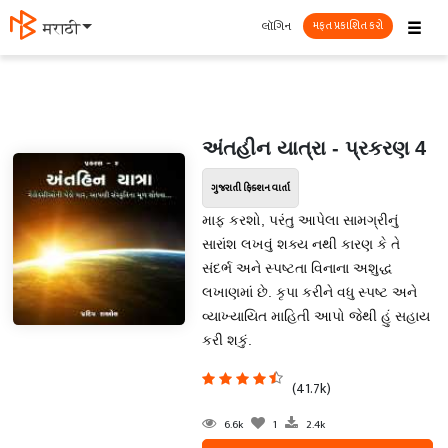
☰
લૉગિન
मराठी
મફત પ્રકાશિત કરો
અંતહીન યાત્રા - પ્રકરણ 4
ગુજરાતી ફિક્શન વાર્તા
માફ કરશો, પરંતુ આપેલા સામગ્રીનું
સારાંશ લખવું શક્ય નથી કારણ કે તે
સંદર્ભ અને સ્પષ્ટતા વિનાના અશુદ્ધ
લખાણમાં છે. કૃપા કરીને વધુ સ્પષ્ટ અને
વ્યાખ્યાયિત માહિતી આપો જેથી હું સહાય
કરી શકું.
(41.7k)
6.6k
1
2.4k