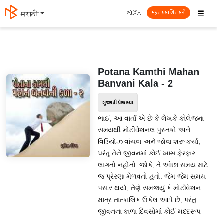
☰
લૉગિન
मराठी
મફત પ્રકાશિત કરો
Potana Kamthi Mahan
Banvani Kala - 2
ગુજરાતી પ્રેરક કથા
ભાઈ, આ વાર્તા એ છે કે લેખકે કોલેજના
સમયથી મોટીવેશનલ પુસ્તકો અને
વિડિયોઝ વાંચવા અને જોવા શરૂ કર્યા,
પરંતુ તેને જીવનમાં કોઈ ખાસ ફેરફાર
લાગતો નહોતો. જોકે, તે ઓછા સમય માટે
જ પ્રેરણા મેળવતો હતો. જેમ જેમ સમય
પસાર થયો, તેણે સમજ્યું કે મોટીવેશન
માત્ર તાત્કાલિક ઉકેલ આપે છે, પરંતુ
જીવનના કાળા દિવસોમાં કોઈ મદદરૂપ