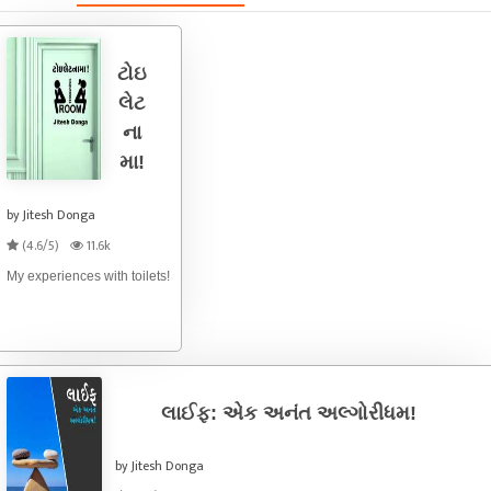
ટોઇ
લેટ
ના
મા!
by Jitesh Donga
(4.6/5)
11.6k
My experiences with toilets!
લાઈફ: એક અનંત અલ્ગોરીધમ!
by Jitesh Donga