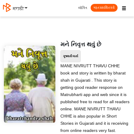
☰
લૉગિન
मराठी
મફત પ્રકાશિત કરો
મને નિવૃત્ત થવું છે
ગુજરાતી વાર્તા
MANE NIVRUTT THAVU CHHE
book and story is written by bharat
shah in Gujarati . This story is
getting good reader response on
Matrubharti app and web since it is
published free to read for all readers
online. MANE NIVRUTT THAVU
CHHE is also popular in Short
Stories in Gujarati and it is receiving
from online readers very fast.