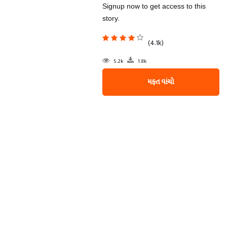
Signup now to get access to this
story.
(4.1k)
5.2k
1.8k
મફત વાંચો