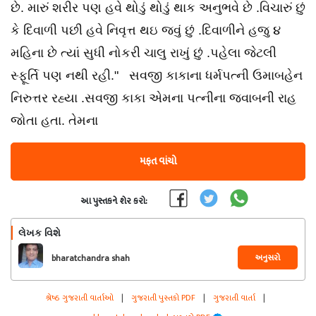
છે. મારું શરીર પણ હવે થોડું થોડું થાક અનુભવે છે .વિચારું છું
કે દિવાળી પછી હવે નિવૃત્ત થઇ જવું છું .દિવાળીને હજુ ૪
મહિના છે ત્યાં સુધી નોકરી ચાલુ રાખું છું .પહેલા જેટલી
સ્ફૂર્તિ પણ નથી રહી." સવજી કાકાના ધર્મપત્ની ઉમાબહેન
નિરુત્તર રહ્યા .સવજી કાકા એમના પત્નીના જવાબની રાહ
જોતા હતા. તેમના
મફત વાંચો
આ પુસ્તકને શેર કરો:
લેખક વિશે
અનુસરો
bharatchandra shah
શ્રેષ્ઠ ગુજરાતી વાર્તાઓ
|
ગુજરાતી પુસ્તકો PDF
|
ગુજરાતી વાર્તા
|