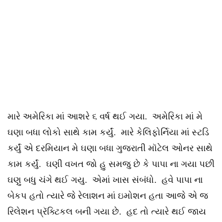
મારે અમેરિકા માં આશરે ૬ વર્ષ થઈ ગયા. અમેરિકા માં મે
ઘણા બધા લોકો સાથે કામ કર્યું. મારે કેલિફોર્નિયા માં સ્ટડિ
કર્યું એ દરમિયાન મે ઘણા બધા ગુજરાતી મૉટેલ ઓનર સાથે
કામ કર્યું. ઘણી વખત જો હુ સમજુ છે કે પાપા ના ગયા પછી
ઘણુ બધુ ચંગે થઈ ગયુ. એમાં ખાસ સંબંધો. હવે પાપા ના
બેકપ હતો ત્યારે જે રેલાશન માં ઇમોશન હતા આજે એ જ
રિલેશન પ્રૅક્ટિકલ બની ગયા છે. હદ તો ત્યારે થઈ જાય