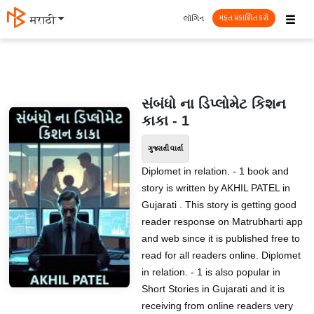
☰
લૉગિન
मराठी
મફત પ્રકાશિત કરો
સંબંધો ના ડિપ્લોમેટ કિશન
કાકા - 1
ગુજરાતી વાર્તા
Diplomet in relation. - 1 book and
story is written by AKHIL PATEL in
Gujarati . This story is getting good
reader response on Matrubharti app
and web since it is published free to
read for all readers online. Diplomet
in relation. - 1 is also popular in
Short Stories in Gujarati and it is
receiving from online readers very