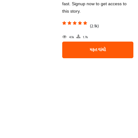
fast. Signup now to get access to
this story.
(2.1k)
4.1k
1.7k
મફત વાંચો