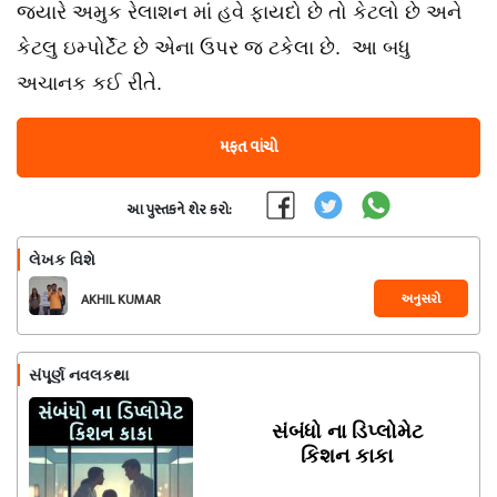
જ્યારે અમુક રેલાશન માં હવે ફાયદો છે તો કેટલો છે અને
કેટલુ ઇમ્પોર્ટેંટ છે એના ઉપર જ ટકેલા છે. આ બધુ
અચાનક કઈ રીતે.
મફત વાંચો
આ પુસ્તકને શેર કરો:
લેખક વિશે
અનુસરો
AKHIL KUMAR
સંપૂર્ણ નવલકથા
સંબંધો ના ડિપ્લોમેટ
કિશન કાકા