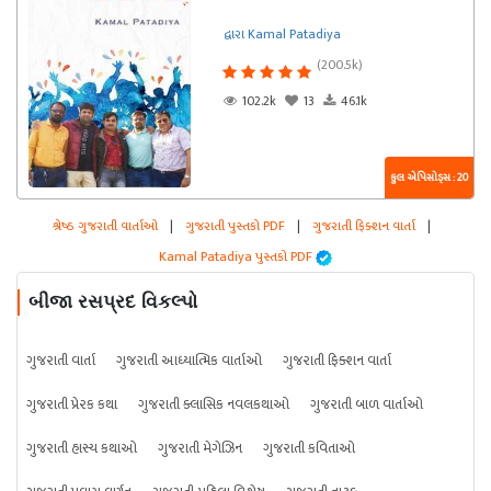
દ્વારા Kamal Patadiya
(200.5k)
102.2k
13
46.1k
કુલ એપિસોડ્સ : 20
શ્રેષ્ઠ ગુજરાતી વાર્તાઓ
|
ગુજરાતી પુસ્તકો PDF
|
ગુજરાતી ફિક્શન વાર્તા
|
Kamal Patadiya પુસ્તકો PDF
બીજા રસપ્રદ વિકલ્પો
ગુજરાતી વાર્તા
ગુજરાતી આધ્યાત્મિક વાર્તાઓ
ગુજરાતી ફિક્શન વાર્તા
ગુજરાતી પ્રેરક કથા
ગુજરાતી ક્લાસિક નવલકથાઓ
ગુજરાતી બાળ વાર્તાઓ
ગુજરાતી હાસ્ય કથાઓ
ગુજરાતી મેગેઝિન
ગુજરાતી કવિતાઓ