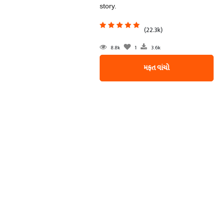
story.
(22.3k)
8.8k
1
3.6k
મફત વાંચો