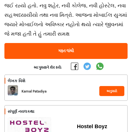
જઈ રહ્યો હતો. નવુ શહેર, નવી કોલેજ, નવી હોસ્ટેલ, નવા
સહઅધ્યાયીયો તથા નવા મિત્રો. આજના મોબાઈલ યુગમાં
જ્યારે મોબાઈલનો અવિષ્કાર નહોતો થયો ત્યારે જીવનમાં
જે મજા હતી તે હું તમારી સમક્ષ
મફત વાંચો
આ પુસ્તકને શેર કરો:
લેખક વિશે
અનુસરો
Kamal Patadiya
સંપૂર્ણ નવલકથા
Hostel Boyz