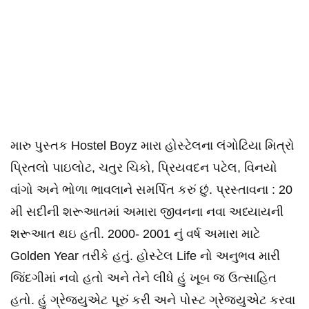
મારુ પુસ્તક Hostel Boyz મારા હોસ્ટેલના લંગોટિયા મિત્રો
પ્રિતલો પાઇલોટ, ચતુર ચિકો, પ્રિયવદન પટેલ, વિનયો
વાંગો અને ભોળા ભાવલાને સમર્પિત કરું છું. પ્રસ્તાવના : 20
મી સદીની શરૂઆતમાં અમારા જીવનના નવા અધ્યાયની
શરૂઆત થઇ હતી. 2000- 2001 નું વર્ષ અમારા માટે
Golden Year તરીકે હતું. હોસ્ટેલ Life નો અનુભવ મારી
જિંદગીમાં નવો હતો અને તેને લીધે હું ખૂબ જ ઉત્સાહિત
હતો. હું ગ્રેજ્યુએટ પૂરું કરી અને પોસ્ટ ગ્રેજ્યુએટ કરવા