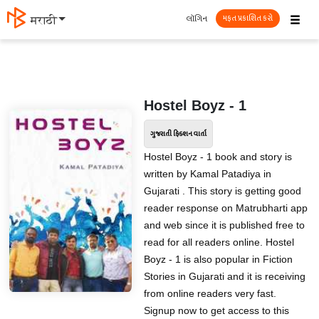
☰
લૉગિન
मराठी
મફત પ્રકાશિત કરો
Hostel Boyz - 1
ગુજરાતી ફિક્શન વાર્તા
Hostel Boyz - 1 book and story is
written by Kamal Patadiya in
Gujarati . This story is getting good
reader response on Matrubharti app
and web since it is published free to
read for all readers online. Hostel
Boyz - 1 is also popular in Fiction
Stories in Gujarati and it is receiving
from online readers very fast.
Signup now to get access to this