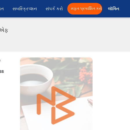
ાત
સબસ્ક્રિપ્શન
સંપર્ક કરો
મફત પ્રકાશિત કરો
લૉગિન 
ડીએફ
e
ss