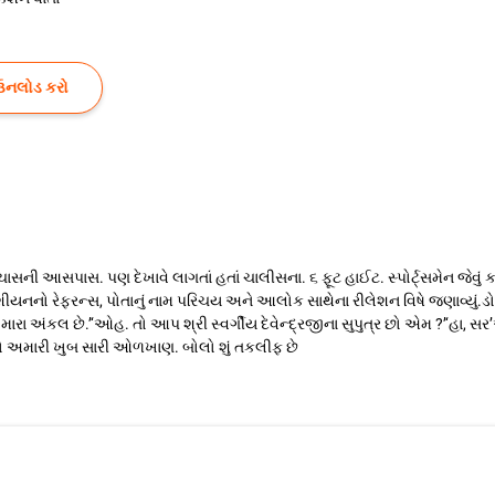
ઉનલોડ કરો
પાસ. પણ દેખાવે લાગતાં હતાં ચાલીસના. ૬ ફૂટ હાઈટ. સ્પોર્ટ્સમેન જેવું કદ
નનો રેફરન્સ, પોતાનું નામ પરિચય અને આલોક સાથેના રીલેશન વિષે જણાવ્યું.ડોકટર અ
મારા અંકલ છે.’‘ઓહ. તો આપ શ્રી સ્વર્ગીય દેવેન્દ્રજીના સુપુત્ર છો એમ ?’‘હા, સર
ે તો અમારી ખુબ સારી ઓળખાણ. બોલો શું તકલીફ છે