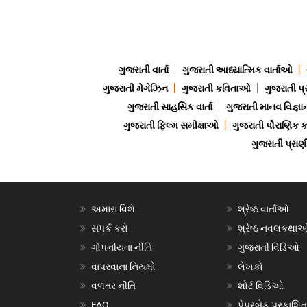
ગુજરાતી વાર્તા
ગુજરાતી આધ્યાત્મિક વાર્તાઓ
ગુજરાતી મેગેઝિન
ગુજરાતી કવિતાઓ
ગુજરાતી પ્
ગુજરાતી સાહસિક વાર્તા
ગુજરાતી માનવ વિજ્ઞા
ગુજરાતી ફિલ્મ સમીક્ષાઓ
ગુજરાતી પૌરાણિક
ગુજરાતી પ્ર
અમારા વિશે
શ્રેષ્ઠ વાર્તાઓ
સંપર્ક કરો
શ્રેષ્ઠ નવલકથા
ગોપનીયતા નીતિ
ગુજરાતી વિડિઓ
વાપરવાના નિયમો
લેખકો
વળતર નીતિ
શોર્ટ વિડિઓ
FAQ
પેપરબેક પ્રકાશિત