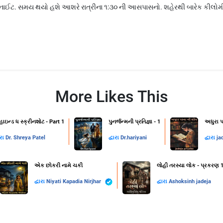
 નાઈટ. સમય થયો હશે આશરે રાત્રીના ૧:૩૦ ની આસપાસનો. શહેરથી બારેક કીલોમી
More Likes This
હાઇન્ડ ધ સ્ક્રીનશોટ - Part 1
પુનર્જન્મની પ્રતિજ્ઞા - 1
અધુરા પ
ારા
Dr. Shreya Patel
દ્વારા
Dr.hariyani
દ્વારા
ja
એક છોકરી નામે ચકી
લોહી તરસ્યા લોક - પ્રકરણ 
દ્વારા
Niyati Kapadia Nirjhar
દ્વારા
Ashoksinh jadeja