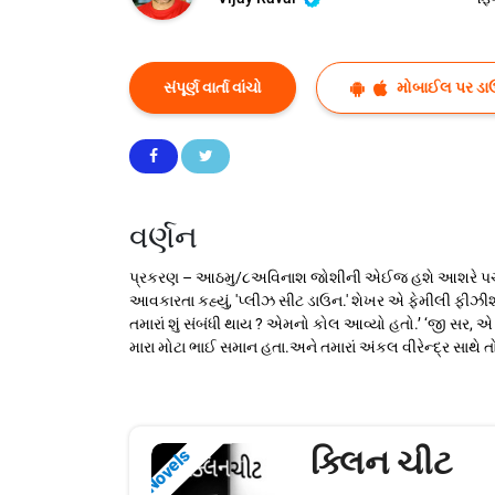
સંપૂર્ણ વાર્તા વાંચો
મોબાઈલ પર ડા
વર્ણન
પ્રકરણ – આઠમુ/૮અવિનાશ જોશીની એઈજ હશે આશરે પચાસની આસ
આવકારતા કહ્યું, 'પ્લીઝ સીટ ડાઉન.' શેખર એ ફેમીલી ફીઝીશીય
તમારાં શું સંબંધી થાય ? એમનો કોલ આવ્યો હતો.’ ‘જી સર, એ 
મારા મોટા ભાઈ સમાન હતા.અને તમારાં અંકલ વીરેન્દ્ર સાથ
ક્લિન ચીટ
Novels