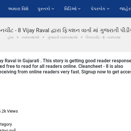
અમારા વિશે
પુસ્તકો 
વિડિઓ 
પેપરબેક 
જાહેર
િનચીટ - 8 Vijay Raval દ્વારા ફિક્શન વાર્તા માં ગુજરાતી પી
હોમ
નવલકથાઓ
ગુજરાતી નવલકથાઓ
ક્લિનચીટ - 8 - નવલકથા
ay Raval in Gujarati . This story is getting good reader respons
d free to read for all readers online. Cleancheet - 8 is also
s receiving from online readers very fast. Signup now to get acce
5.2k
Views
tegory
ક્શન વાર્તા