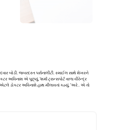
વાર બોડી. જબરદસ્ત પર્સનાલીટી. સ્માઈલ સાથે શેખરને
વિનાશ એ પૂછ્યું, 'શર્મા ટ્રાન્સપોર્ટ વાળા વીરેન્દ્ર
’એટલે ડોકટર અવિનાશે હાથ મીલાવતાં કહ્યું, ‘અરે.. એ તો