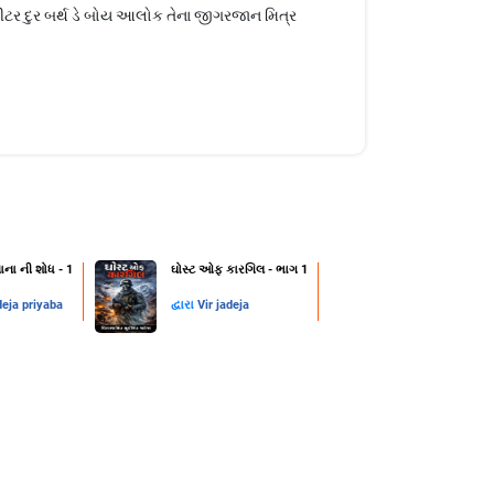
ટર દુર બર્થ ડે બોય આલોક તેના જીગરજાન મિત્ર
ાના ની શોધ - 1
ઘોસ્ટ ઓફ કારગિલ - ભાગ 1
deja priyaba
દ્વારા
Vir jadeja
1