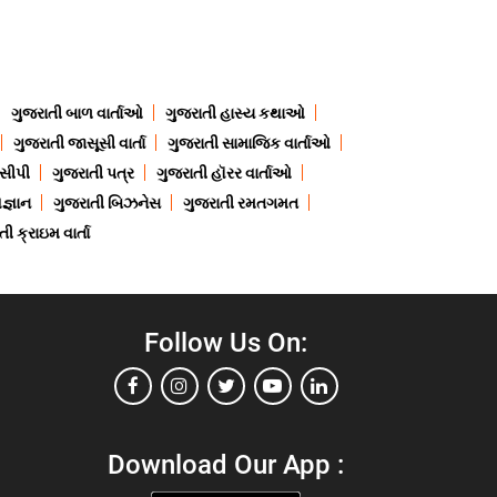
ગુજરાતી બાળ વાર્તાઓ
ગુજરાતી હાસ્ય કથાઓ
ગુજરાતી જાસૂસી વાર્તા
ગુજરાતી સામાજિક વાર્તાઓ
ેસીપી
ગુજરાતી પત્ર
ગુજરાતી હૉરર વાર્તાઓ
જ્ઞાન
ગુજરાતી બિઝનેસ
ગુજરાતી રમતગમત
ી ક્રાઇમ વાર્તા
Follow Us On:
Download Our App :