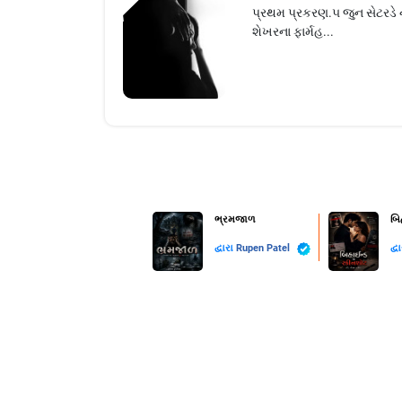
પ્રથમ પ્રકરણ.૫ જુન સેટરડે
શેખરના ફાર્મહ...
ભ્રમજાળ
બિ
દ્વારા
Rupen Patel
દ્વ