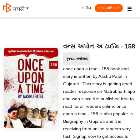
☰
લૉગિન
मराठी
મફત પ્રકાશિત કરો
વન્સ અપોન અ ટાઈમ - 158
ગુજરાતી બાયોગ્રાફી
once open a time - 158 book and
story is written by Aashu Patel in
Gujarati . This story is getting good
reader response on Matrubharti app
and web since it is published free to
read for all readers online. once
open a time - 158 is also popular in
Biography in Gujarati and it is
receiving from online readers very
fast. Signup now to get access to