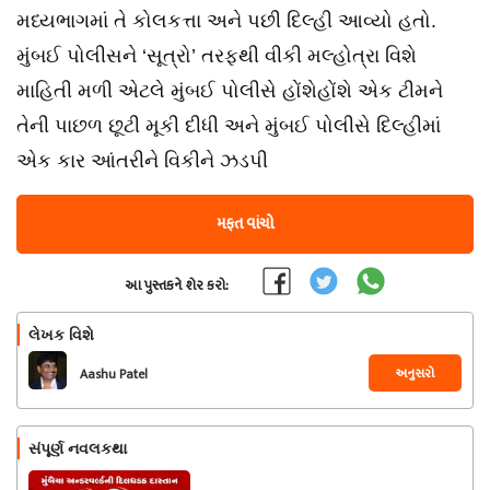
મધ્યભાગમાં તે કોલકત્તા અને પછી દિલ્હી આવ્યો હતો.
મુંબઈ પોલીસને ‘સૂત્રો’ તરફથી વીકી મલ્હોત્રા વિશે
માહિતી મળી એટલે મુંબઈ પોલીસે હોંશેહોંશે એક ટીમને
તેની પાછળ છૂટી મૂકી દીધી અને મુંબઈ પોલીસે દિલ્હીમાં
એક કાર આંતરીને વિકીને ઝડપી
મફત વાંચો
આ પુસ્તકને શેર કરો:
લેખક વિશે
અનુસરો
Aashu Patel
સંપૂર્ણ નવલકથા