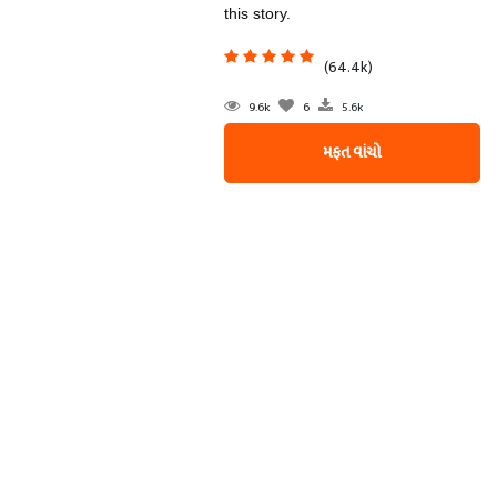
this story.
(64.4k)
9.6k
6
5.6k
મફત વાંચો