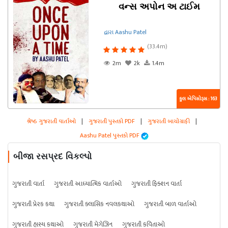
વન્સ અપોન અ ટાઈમ
દ્વારા Aashu Patel
(33.4m)
2m
2k
1.4m
કુલ એપિસોડ્સ : 163
શ્રેષ્ઠ ગુજરાતી વાર્તાઓ
|
ગુજરાતી પુસ્તકો PDF
|
ગુજરાતી બાયોગ્રાફી
|
Aashu Patel પુસ્તકો PDF
બીજા રસપ્રદ વિકલ્પો
ગુજરાતી વાર્તા
ગુજરાતી આધ્યાત્મિક વાર્તાઓ
ગુજરાતી ફિક્શન વાર્તા
ગુજરાતી પ્રેરક કથા
ગુજરાતી ક્લાસિક નવલકથાઓ
ગુજરાતી બાળ વાર્તાઓ
ગુજરાતી હાસ્ય કથાઓ
ગુજરાતી મેગેઝિન
ગુજરાતી કવિતાઓ