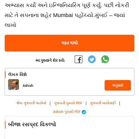
અભ્યાસ કર્યો અને ઇન્જિનિયરિંગ પૂર્ણ કર્યું. પછી નોકરી
માટે તે સપનાના શહેર Mumbai પહોંચ્યો.મુંબઈ – જ્યાં
લાખો
મફત વાંચો
આ પુસ્તકને શેર કરો:
લેખક વિશે
અનુસરો
Ashish
શ્રેષ્ઠ ગુજરાતી વાર્તાઓ
|
ગુજરાતી પુસ્તકો PDF
|
ગુજરાતી બાયોગ્રાફી
|
Ashish પુસ્તકો PDF
બીજા રસપ્રદ વિકલ્પો