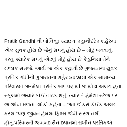
Pratik Gandhi ની બોલિવૂડ સ્ટાઇલ કહાનીદરેક શહેરમાં
એક યુવક હોય છે જેનું સપનું હોય છે – મોટું બનવાનું.
પરંતુ ક્યારેક સપનું એટલું મોટું હોય છે કે દુનિયા તેને
મજાક સમજે. આવી જ એક કહાની છે ગુજરાતના યુવક
પ્રતિક ગાંધીની.ગુજરાતના શહેર Suratમાં એક સામાન્ય
પરિવારમાં જન્મેલા પ્રતિક બાળપણથી જ થોડા અલગ હતા.
સ્કૂલમાં જ્યારે કોઈ નાટક થતું, ત્યારે તે હંમેશા સ્ટેજ પર
જ જોવા મળતા. લોકો કહેતા – “આ છોકરો કંઈક અલગ
કરશે.”પણ જીવન હંમેશા ફિલ્મ જેવી સરળ નથી
હોતું.પરિવારની જવાબદારીને ધ્યાનમાં રાખીને પ્રતિકએ