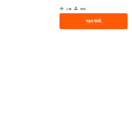
2.9k
966
મફત વાંચો