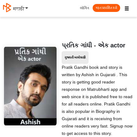
☰
લૉગિન
தமிழ்
મફત પ્રકાશિત કરો
પ્રતિક ગાંધી - એક actor
ગુજરાતી બાયોગ્રાફી
Pratik Gandhi book and story is
written by Ashish in Gujarati . This
story is getting good reader
response on Matrubharti app and
web since it is published free to read
for all readers online. Pratik Gandhi
is also popular in Biography in
Gujarati and it is receiving from
online readers very fast. Signup now
to get access to this story.