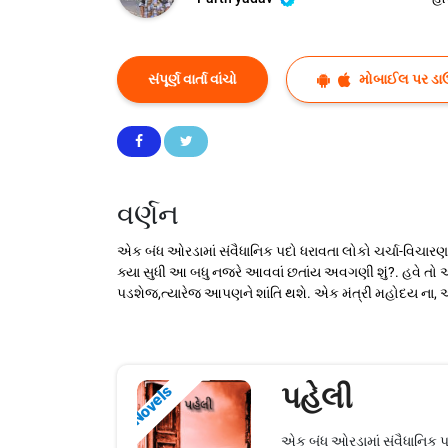
સંપૂર્ણ વાર્તા વાંચો
મોબાઈલ પર ડા
વર્ણન
એક બંધ ઓરડામાં સંવૈધાનિક પદો ધરાવતા લોકો ચર્ચા-વિચારણા 
ક્યા સુધી આ બધુ નજરે આવવાં છતાંય અવગણી શું?. હવે તો
પડશેજ,ત્યારેજ આપણને શાંતિ થશે. એક મંત્રી મહોદય ના, આ વ
પહેલી
Novels
એક બંધ ઓરડામાં સંવૈધાનિક પદ