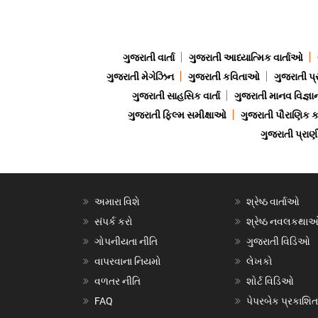
ગુજરાતી વાર્તા
ગુજરાતી આધ્યાત્મિક વાર્તાઓ
ગુજરાતી મેગેઝિન
ગુજરાતી કવિતાઓ
ગુજરાતી પ્
ગુજરાતી સાહસિક વાર્તા
ગુજરાતી માનવ વિજ્ઞા
ગુજરાતી ફિલ્મ સમીક્ષાઓ
ગુજરાતી પૌરાણિક
ગુજરાતી પ્ર
અમારા વિશે
શ્રેષ્ઠ વાર્તાઓ
સંપર્ક કરો
શ્રેષ્ઠ નવલકથા
ગોપનીયતા નીતિ
ગુજરાતી વિડિઓ
વાપરવાના નિયમો
લેખકો
વળતર નીતિ
શોર્ટ વિડિઓ
FAQ
પેપરબેક પ્રકાશિત