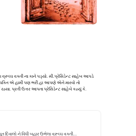
રૂઘ્ઘ વક્તી ના કાને પડ્યો. મી.પ્રેસિડેન્ટ સાહેબ આપડે
વ્યક્તિ એ હામી પણ ભરી.હા આપણે એને મારવો તો
 પ્રતી ઉત્તર આપતા પ્રેસિડેન્ટ સાહેબે કહ્યું કે.
દિવાલો ને વિંધી બહાર ઉભેલા વ્રૂઘ્ઘ વક્તી...