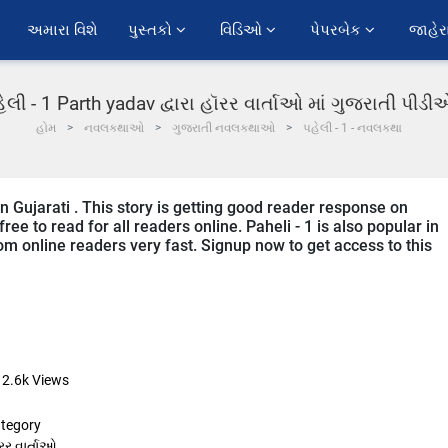
અમારા વિશે
પુસ્તકો 
વિડિઓ 
પેપરબેક 
જાહેર
ેલી - 1 Parth yadav દ્વારા હૉરર વાર્તાઓ માં ગુજરાતી પીડ
હોમ
નવલકથાઓ
ગુજરાતી નવલકથાઓ
પહેલી - 1 - નવલકથા
n Gujarati . This story is getting good reader response on
ee to read for all readers online. Paheli - 1 is also popular in
from online readers very fast. Signup now to get access to this
12.6k
Views
tegory
રર વાર્તાઓ