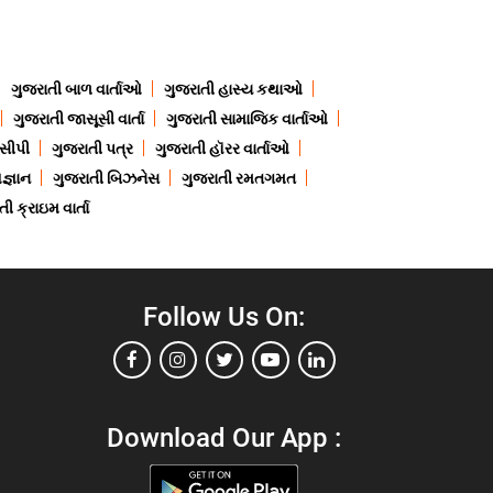
ગુજરાતી બાળ વાર્તાઓ
ગુજરાતી હાસ્ય કથાઓ
ગુજરાતી જાસૂસી વાર્તા
ગુજરાતી સામાજિક વાર્તાઓ
ેસીપી
ગુજરાતી પત્ર
ગુજરાતી હૉરર વાર્તાઓ
જ્ઞાન
ગુજરાતી બિઝનેસ
ગુજરાતી રમતગમત
ી ક્રાઇમ વાર્તા
Follow Us On:
Download Our App :