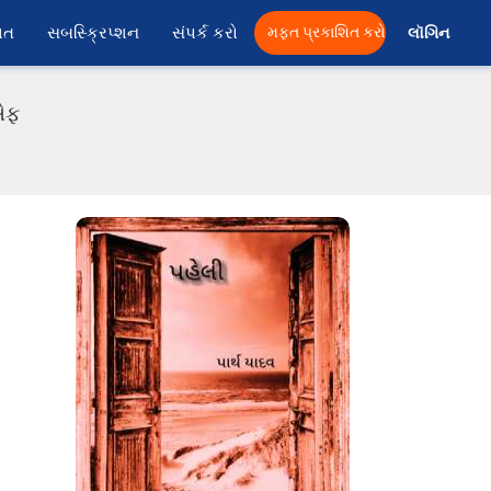
ાત
સબસ્ક્રિપ્શન
સંપર્ક કરો
મફત પ્રકાશિત કરો
લૉગિન 
ીએફ