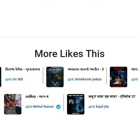
More Likes This
વિરાજ પેલેસ - પ્રસ્તાવના
અવાવરુ વાવનો અતીત - 3
લાલ 
દ્વારા
its MD
દ્વારા
Ashoksinh jadeja
દ્વારા
સાથિયા - ભાગ-4
अधुरा वादा एक साया - एपिसोड 37
દ્વારા
Mehul Kumar
દ્વારા
kajal jha