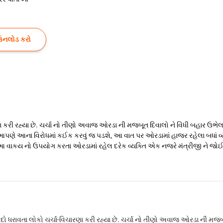
ઉનલોડ કરો
કરી રહ્યા છે. ચર્ચા નો તીણો અવાજ ઓરડા ની મજબૂત દિવાલો ને વિંધી બહાર ઉભેલા વ્
 આપણે આના વિરોધમાં કઈક કરવું જ પડશે, આ વાત પર ઓરડામાં હાજર રહેલા બધાં 
ાકય નો ઉપયોગ કરતા ઓરડામાં રહેલ દરેક વ્યક્તિ એક નજરે મંત્રીજી ને જોઈ રહ્યા.
ો ધરાવતા લોકો ચર્ચા-વિચારણા કરી રહ્યા છે. ચર્ચા નો તીણો અવાજ ઓરડા ની મજબૂત 