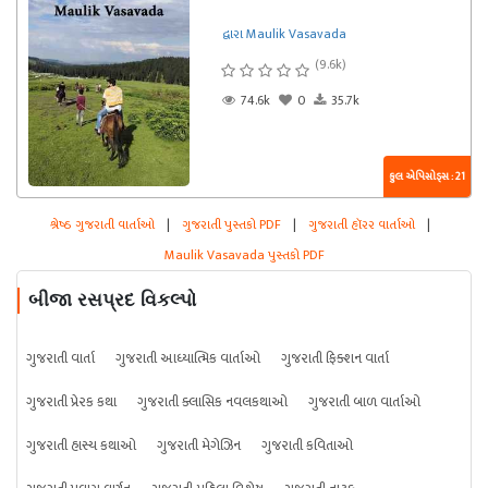
દ્વારા Maulik Vasavada
(9.6k)
74.6k
0
35.7k
કુલ એપિસોડ્સ : 21
શ્રેષ્ઠ ગુજરાતી વાર્તાઓ
|
ગુજરાતી પુસ્તકો PDF
|
ગુજરાતી હૉરર વાર્તાઓ
|
Maulik Vasavada પુસ્તકો PDF
બીજા રસપ્રદ વિકલ્પો
ગુજરાતી વાર્તા
ગુજરાતી આધ્યાત્મિક વાર્તાઓ
ગુજરાતી ફિક્શન વાર્તા
ગુજરાતી પ્રેરક કથા
ગુજરાતી ક્લાસિક નવલકથાઓ
ગુજરાતી બાળ વાર્તાઓ
ગુજરાતી હાસ્ય કથાઓ
ગુજરાતી મેગેઝિન
ગુજરાતી કવિતાઓ