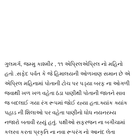
ગુલમર્ગ, જમ્મુ કાશ્મીર , ૧૧ એપ્રિલએપ્રિલ નો મહિનો
હતો .સફેદ પર્વત કે જે હિમાલયની ઓળખાણ સમાન છે એ
એપ્રિલ મહિનામાં પોતાની ટોચ પર પડ્યા બરફ ના ઓગળી
જવાથી ખળ ખળ વહેતા ઠંડા પાણીથી પોતાની જાતને સાવ
જ બદલાઈ ગયા રંગ રૂપમાં જોઈ રહ્યા હતા.ક્યાંક ક્યાંક
પહાડ ની શિલાઓ પર વહેતા પાણીનો ધોધ નયનરમ્ય
નજારો બતાવી રહ્યું હતું. પક્ષીઓ સફરજન ના બગીચામાં
કલરવ કરતા પ્રકૃતિ ના નવા રૂપરંગ નો આનંદ લેતા