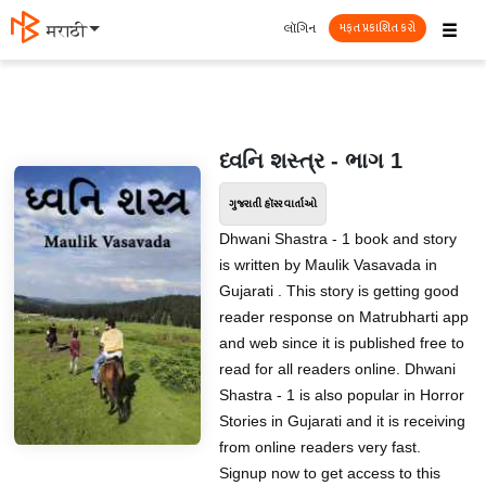
☰
લૉગિન
मराठी
મફત પ્રકાશિત કરો
ધ્વનિ શસ્ત્ર - ભાગ 1
ગુજરાતી હૉરર વાર્તાઓ
Dhwani Shastra - 1 book and story
is written by Maulik Vasavada in
Gujarati . This story is getting good
reader response on Matrubharti app
and web since it is published free to
read for all readers online. Dhwani
Shastra - 1 is also popular in Horror
Stories in Gujarati and it is receiving
from online readers very fast.
Signup now to get access to this