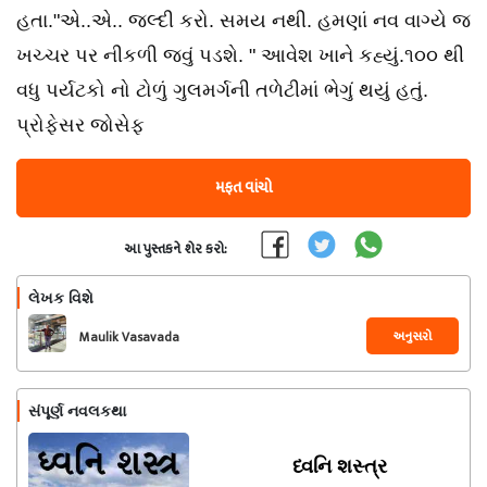
હતા."એ..એ.. જલ્દી કરો. સમય નથી. હમણાં નવ વાગ્યે જ
ખચ્ચર પર નીકળી જવું પડશે. " આવેશ ખાને કહ્યું.૧૦૦ થી
વધુ પર્યટકો નો ટોળું ગુલમર્ગની તળેટીમાં ભેગું થયું હતું.
પ્રોફેસર જોસેફ
મફત વાંચો
આ પુસ્તકને શેર કરો:
લેખક વિશે
અનુસરો
Maulik Vasavada
સંપૂર્ણ નવલકથા
ધ્વનિ શસ્ત્ર