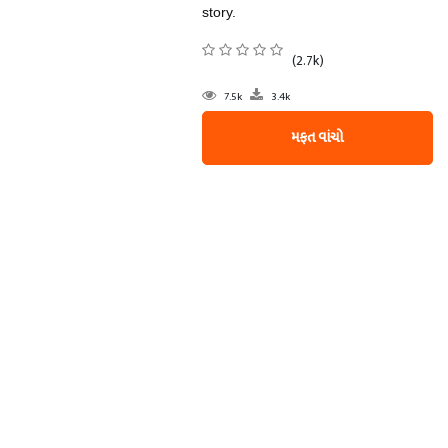
story.
(2.7k)
7.5k
3.4k
મફત વાંચો