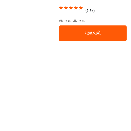
(7.5k)
7.2k
2.5k
મફત વાંચો