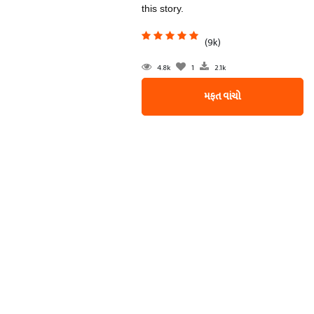
this story.
(9k)
4.8k
1
2.1k
મફત વાંચો