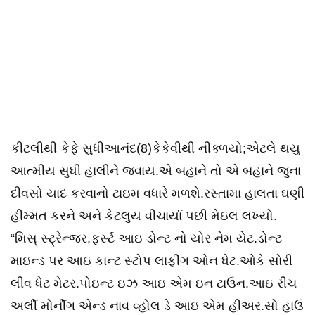
કીટલીથી કેફે સુધીઆનંદ(8)કેકેવીથી નીક્ળયો;એટલે થયુ
આત્મીય સુધી હાલીને જવાય.એ બહાને તો એ બહાને જુના
દીવસો યાદ કરવાનો ટાઇમ વધારે મળશે.રસ્તામા હાલતા ઘણી
હીમ્મત કરને અને કેટલુય વીચાર્યા પછી મેઇલ લખ્યો.
“મિસ્ સ્ટ્રેન્જર,ફર્સ્ટ આઇ ડોન્ટ નો યોર નેમ યેટ.ડોન્ટ
માઇન્ડ પર આઇ કાન્ટ સ્ટોપ લાફીંગ ઓન ધેટ.ઓકે સોરી
લીવ ધેટ મેટર.પોઇન્ટ ઇઝ આઇ એમ ઇન ટાઉન.આઇ રીચ
અર્લી મોર્નીંગ એન્ડ નાવ વ્હોલ ડે આઇ એમ હીઅર.સો હાઉ