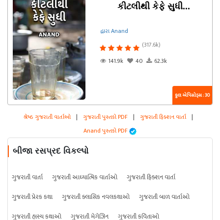
કીટલીથી કેફે સુધી...
દ્વારા Anand
(317.6k)
141.9k
40
62.3k
કુલ એપિસોડ્સ : 30
શ્રેષ્ઠ ગુજરાતી વાર્તાઓ
|
ગુજરાતી પુસ્તકો PDF
|
ગુજરાતી ફિક્શન વાર્તા
|
Anand પુસ્તકો PDF
બીજા રસપ્રદ વિકલ્પો
ગુજરાતી વાર્તા
ગુજરાતી આધ્યાત્મિક વાર્તાઓ
ગુજરાતી ફિક્શન વાર્તા
ગુજરાતી પ્રેરક કથા
ગુજરાતી ક્લાસિક નવલકથાઓ
ગુજરાતી બાળ વાર્તાઓ
ગુજરાતી હાસ્ય કથાઓ
ગુજરાતી મેગેઝિન
ગુજરાતી કવિતાઓ