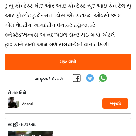
ડુ યુ કોન્ટેક્ટ મી? ઓર આઇ કોન્ટેક્ટ યુ? આઇ કેન ટેલ યુ
આર ફોરગેટ ટુ મેન્સન પ્લેસ એન્ડ ટાઇમ ઓલ્સો.આઇ
એમ વેઇટીંગ.આનંદટીલ ધેન,સ્ટે ટયુન્ડ,સ્ટે
ક્નેક્ટેડ”થેન્ક્સ,આનંદ”મેઇલ સેન્ટ થઇ ગયો એટલે
હાશકારો થયો.આમ ગળે સલવાયેલી વાત નીકળી
મફત વાંચો
આ પુસ્તકને શેર કરો:
લેખક વિશે
અનુસરો
Anand
સંપૂર્ણ નવલકથા