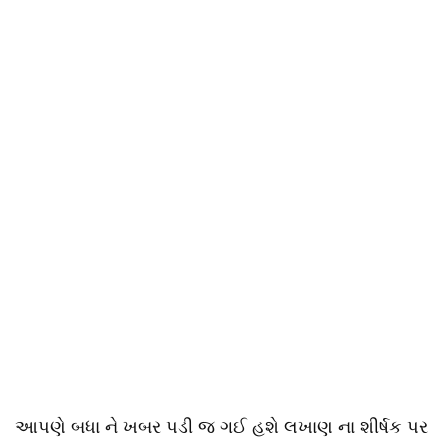
આપણે બધા ને ખબર પડી જ ગઈ હશે લખાણ ના શીર્ષક પર