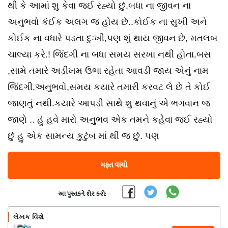
થી કે આમાં શુ કેવા જઈ રહ્યો છું.બધા ના જીવન ના
અનુભવો કંઈક અલગ જ હોય છે..કોઈક ના સુખી અને
કોઈક ના વધારે પડતા દુઃખી,પણ શું થાય જીવન છે, મતલબ
ચાલ્યા કરે.! જિંદગી ના બધા સમય સરખા નથી હોતા.બસ
,સામે તમારે અડીખમ ઉભા રહેતા આવડી જાય એનું નામ
જિંદગી.અનુુુભવો,સમય કયારે તમારી કરવટ લે છે તે કોઈ
જાણતું નથી.કયારે આપડી સાથે શુ થવાનું એ ભગવાન જ
જાણે .. હું હવે મારો અનુુુભવ એક તમને કહેેવા જઈ રહ્યો
છું હુ એક સામન્ય કુટુંબ માં થી જ છું. પણ
મફત વાંચો
આ પુસ્તકને શેર કરો:
લેખક વિશે