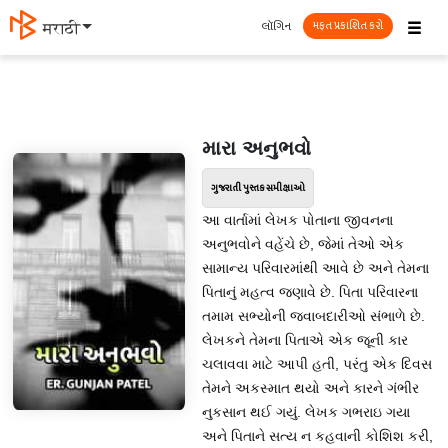
☰
લૉગિન
मराठी
મફત પ્રકાશિત કરો
મારા અનુભવો
ગુજરાતી પુસ્તક સમીક્ષાઓ
આ વાર્તામાં લેખક પોતાના જીવનના
અનુભવોને વહેંચે છે, જેમાં તેઓ એક
સામાન્ય પરિવારમાંથી આવે છે અને તેમના
પિતાનું મહત્વ જણાવે છે. પિતા પરિવારના
તમામ સભ્યોની જવાબદારીઓ સંભાળે છે.
લેખકને તેમના પિતાએ એક જૂની કાર
ચલાવવા માટે આપી હતી, પરંતુ એક દિવસ
તેમને અકસ્માત થયો અને કારને ગંભીર
નુકસાન થઈ ગયું. લેખક ગભરાઇ ગયા
અને પિતાને સત્ય ન કહવાની કોશિશ કરી,