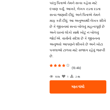
પરંતુ પિતાએ તેમને સત્ય કહેવા માટે
દબાણ કર્યું. આખરે, લેખક રડતા રડતા
સત્ય જણાવી દીધું, અને પિતાએ તેમને
માફ કરી દીધું. આ અનુભવથી લેખક શીખે
છે કે જીવનમાં સત્ય બોલવું મહત્વપૂર્ણ છે
અને ઘરનાં લોકો સાથે ખોટું ન બોલવું
જોઈએ. વાર્તાનો સંદેશ છે કે જીવનના
અનુભવો આપણને શીખવે છે અને ખોટા
પગલાઓ ટાળવા માટે સજાગ રહેવું જરૂરી
છે.
(13.4k)
10.1k
1
2.4k
મફત વાંચો