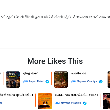
સ્તી રહેતી ઈશાની જિંદગી હરદમ કોઈ ને ગોતતી રહે છે. ને અચાનક જ તેની નજર 
More Likes This
૧
પ્રેમનું નેટવર્ક
લાગણીના રંગો
દ્વારા
Rupen Patel
દ્વારા
Nayana Viradiya
નિ જે ક્યારેય બુઝાતો નથી - 1
ઝંખના - એક સાચા પ્રેમની.. - ભાગ-11
el
દ્વારા
Nayana Viradiya