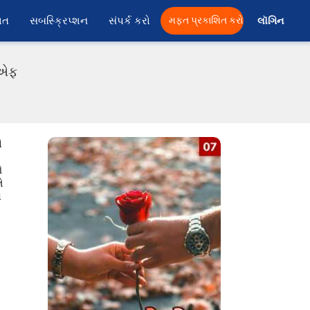
ાત
સબસ્ક્રિપ્શન
સંપર્ક કરો
મફત પ્રકાશિત કરો
લૉગિન 
ડીએફ
ે
ઓ
ે
ો