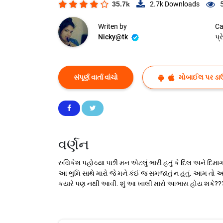
35.7k
2.7k
Downloads
Writen by
Ca
Nicky@tk
પ્
સંપૂર્ણ વાર્તા વાંચો
મોબાઈલ પર ડા
વર્ણન
રુચિકેશ પહોચ્યા પછી મન એટલું ભારી હતું કે દિલ અને દિમા
આ ભુમિ સાથે મારો જે મને કંઈ જ સમજાતું ન હતું. આમ તો આ 
કયારે પણ નથી આવી. શું આ ખાલી મારો આભાસ હોય શકે???? 