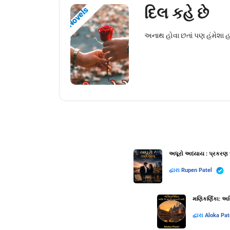
દિલ કહે છે
Novels
અનાથ હોવા છતાં પણ હંમેશા હ
અધૂરો અધ્યાય : પ્રકરણ 
દ્વારા
Rupen Patel
મણિકર્ણિકા: અગ્
દ્વારા
Aloka Pat