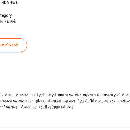
5.4k
Views
tegory
રેમ કથાઓ
ઉનલોડ કરો
ગ બંનેએ મને જકડી રાખી હતી. અહીં આવતા જ એક અહેસાસ ધેરી વળતો હતો ને લાગતું ક
જગ્યા જ એટલી રમણીય છે કે કોઈનું પણ મન મોહી લે. "વિશાલ, આ જગ્યા જોઇને મને એવ
" જે વાત મને નથી સમજાતી તે વિશાલને કેવી