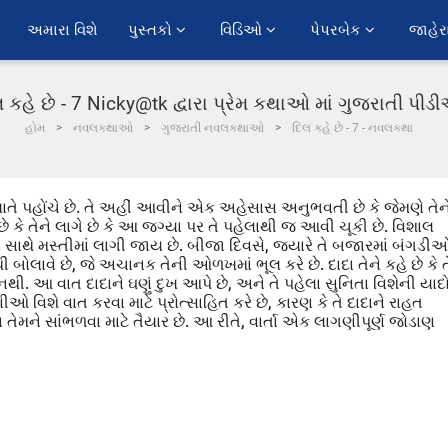
અમારા વિશે
પુસ્તકો 
વિડિઓ 
પેપરબેક 
જાહેર
 કહે છે - 7 Nicky@tk દ્વારા પ્રેમ કથાઓ માં ગુજરાતી પી
હોમ
નવલકથાઓ
ગુજરાતી નવલકથાઓ
દિલ કહે છે - 7 - નવલકથા
 ખાતે પહોંચે છે. તે અહીં આવીને એક અહેસાસ અનુભવતી છે કે જેમણે તેન
કે તેને લાગે છે કે આ જગ્યા પર તે પહેલાથી જ આવી ચૂકી છે. વિશાલ
ો સાથે મસ્તીમાં લાગી જાય છે. બીજા દિવસે, જ્યારે તે બજારમાં બંગડી
ી બોલાવે છે, જે અચાનક તેની ઓળખમાં ભૂલ કરે છે. દાદા તેને કહે છે કે ત
ા નથી. આ વાત દાદાને ઘણું દુખ આપે છે, અને તે પહેલા સુનિતા વિશેની યાદ
ઓ વિશે વાત કરવા માટે પ્રોત્સાહિત કરે છે, કારણ કે તે દાદાને રાહત
ઈશા તેમને સાંભળવા માટે તૈયાર છે. આ રીતે, વાર્તા એક લાગણીપૂર્ણ જોડાણ