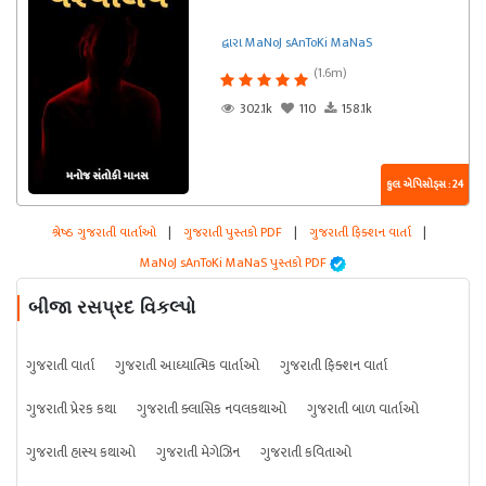
દ્વારા MaNoJ sAnToKi MaNaS
(1.6m)
302.1k
110
158.1k
કુલ એપિસોડ્સ : 24
શ્રેષ્ઠ ગુજરાતી વાર્તાઓ
|
ગુજરાતી પુસ્તકો PDF
|
ગુજરાતી ફિક્શન વાર્તા
|
MaNoJ sAnToKi MaNaS પુસ્તકો PDF
બીજા રસપ્રદ વિકલ્પો
ગુજરાતી વાર્તા
ગુજરાતી આધ્યાત્મિક વાર્તાઓ
ગુજરાતી ફિક્શન વાર્તા
ગુજરાતી પ્રેરક કથા
ગુજરાતી ક્લાસિક નવલકથાઓ
ગુજરાતી બાળ વાર્તાઓ
ગુજરાતી હાસ્ય કથાઓ
ગુજરાતી મેગેઝિન
ગુજરાતી કવિતાઓ