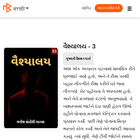
☰
લૉગિન
मराठी
મફત પ્રકાશિત કરો
વૈશ્યાલય - 3
ગુજરાતી ફિક્શન વાર્તા
અંશ એક અચાનક ઘટનામાં માનસિક રીતે
ધ્રુજાઈ ગયો હતો, અને તે રીમા પરથી
બહાર નીકળીને રીક્ષા કરીને ઘરે જવા
નીકળ્યો. ઘેર પહોંચતા તે અસ્વસ્થ હતો,
અને તેને મગજમાં કંટાળો અનુભવાયો. તે
બાથરૂમમાં જઈને ઠંડા પાણી હેઠળ ઊભો
રહીને પોતાના મગજને કેન્દ્રિત કરવાનો
પ્રયાસ કર્યો. પછી તેણે પોતાના મિત્ર
ભરતને કોલ કર્યો અને તેને જલદી આવવા
કહ્યું. ત્યાં સુધી, તેણે ટીવી જોઈને સમય