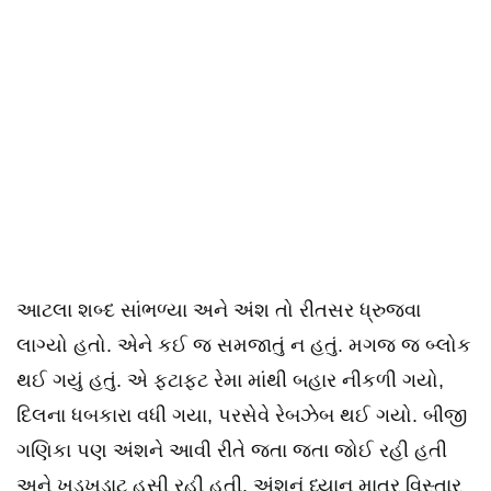
આટલા શબ્દ સાંભળ્યા અને અંશ તો રીતસર ધ્રુજવા
લાગ્યો હતો. એને કઈ જ સમજાતું ન હતું. મગજ જ બ્લોક
થઈ ગયું હતું. એ ફટાફટ રેમા માંથી બહાર નીકળી ગયો,
દિલના ધબકારા વધી ગયા, પરસેવે રેબઝેબ થઈ ગયો. બીજી
ગણિકા પણ અંશને આવી રીતે જતા જતા જોઈ રહી હતી
અને ખડખડાટ હસી રહી હતી. અંશનું ધ્યાન માત્ર વિસ્તાર