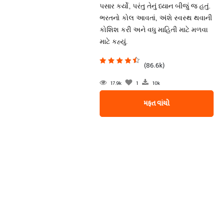
પસાર કર્યો, પરંતુ તેનું ધ્યાન બીજું જ હતું.
ભરતનો કોલ આવતાં, અંશે સ્વસ્થ થવાની
કોશિશ કરી અને વધુ માહિતી માટે મળવા
માટે કહ્યું.
(86.6k)
17.9k
1
10k
મફત વાંચો