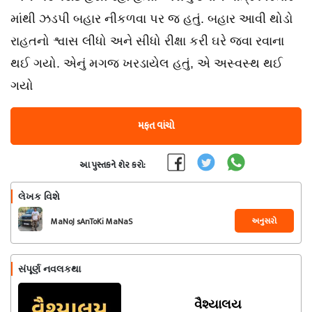
માંથી ઝડપી બહાર નીકળવા પર જ હતું. બહાર આવી થોડો
રાહતનો શ્વાસ લીધો અને સીધો રીક્ષા કરી ઘરે જવા રવાના
થઈ ગયો. એનું મગજ ખરડાયેલ હતું, એ અસ્વસ્થ થઈ
ગયો
મફત વાંચો
આ પુસ્તકને શેર કરો:
લેખક વિશે
અનુસરો
MaNoJ sAnToKi MaNaS
સંપૂર્ણ નવલકથા
વૈશ્યાલય