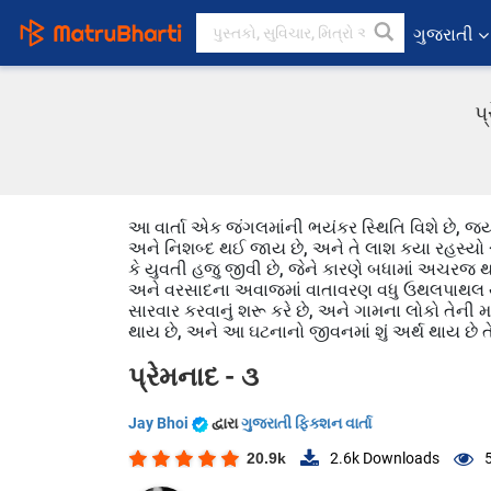
ગુજરાતી
પ
આ વાર્તા એક જંગલમાંની ભયંકર સ્થિતિ વિશે છે, જ
અને નિશબ્દ થઈ જાય છે, અને તે લાશ કયા રહસ્યો સા
કે યુવતી હજુ જીવી છે, જેને કારણે બધામાં અચરજ થ
અને વરસાદના અવાજમાં વાતાવરણ વધુ ઉથલપાથલ થઈ જાય
સારવાર કરવાનું શરૂ કરે છે, અને ગામના લોકો તેન
થાય છે, અને આ ઘટનાનો જીવનમાં શું અર્થ થાય છે તે 
પ્રેમનાદ - ૩
Jay Bhoi
દ્વારા
ગુજરાતી ફિક્શન વાર્તા
20.9k
2.6k
Downloads