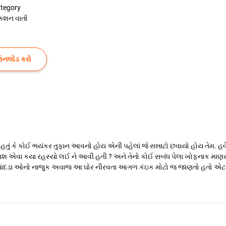
tegory
ક્શન વાર્તા
ઉનલોડ કરો
ું હતું કે કોઈ ભયંકર તુફાન આવનો હોય એની પહેલાં જે સન્નાટો છવાયો હોય તેમ.
લાશ એવા કયા રહસ્યો લઈ ને આવી હતી ? અને તેનો કોઈ સબંધ પેલા ખોફનાક માણસ સ
તા પાંદડા ઓનો નાજુક અવાજ આ ઘોર નીરવતા આગળ કંઇક મોટો જ જાણતો હતો એટલી