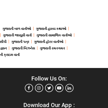
ગુજરાતી બાળ વાર્તાઓ
ગુજરાતી હાસ્ય કથાઓ
ગુજરાતી જાસૂસી વાર્તા
ગુજરાતી સામાજિક વાર્તાઓ
ેસીપી
ગુજરાતી પત્ર
ગુજરાતી હૉરર વાર્તાઓ
જ્ઞાન
ગુજરાતી બિઝનેસ
ગુજરાતી રમતગમત
ી ક્રાઇમ વાર્તા
Follow Us On:
Download Our App :