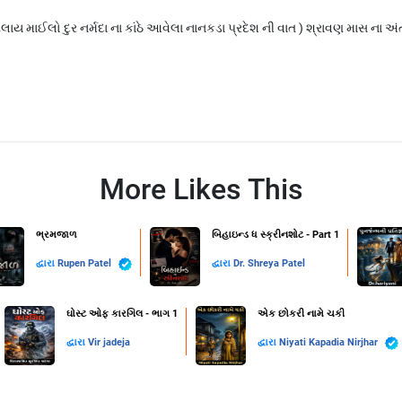
ટલાય માઈલો દુર નર્મદા ના કાંઠે આવેલા નાનકડા પ્રદેશ ની વાત ) શ્રાવણ માસ ના અં
More Likes This
ભ્રમજાળ
બિહાઇન્ડ ધ સ્ક્રીનશોટ - Part 1
દ્વારા
Rupen Patel
દ્વારા
Dr. Shreya Patel
ઘોસ્ટ ઓફ કારગિલ - ભાગ 1
એક છોકરી નામે ચકી
દ્વારા
Vir jadeja
દ્વારા
Niyati Kapadia Nirjhar