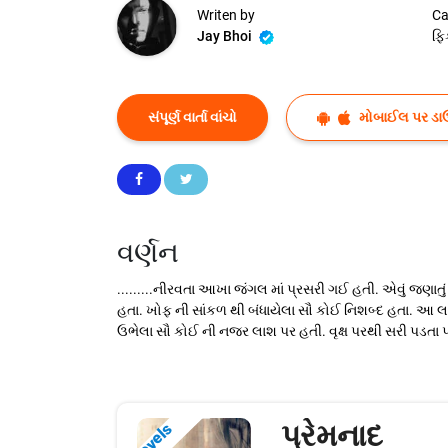
Writen by
Ca
Jay Bhoi
ફિ
સંપૂર્ણ વાર્તા વાંચો
મોબાઈલ પર ડા
વર્ણન
.........નીરવતા આખા જંગલ માં પ્રસરી ગઈ હતી. એવું જણાત
હતા. ખોફ ની સાંકળ થી બંધાયેલા સૌ કોઈ નિશબ્દ હતા. આ 
ઉભેલા સૌ કોઈ ની નજર લાશ પર હતી. વૃક્ષ પરથી સરી પડ
પ્રેમનાદ
Novels