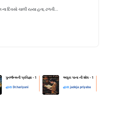
ત ના દિવસો ચાલી રહ્યા હતા, ઢળતી...
પુનર્જન્મની પ્રતિજ્ઞા - 1
અધુરા પાના ની શોધ - 1
દ્વારા
Dr.hariyani
દ્વારા
jadeja priyaba