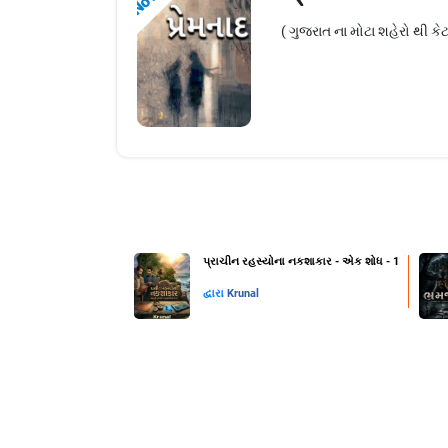
( ગુજરાત ના મોટા શહેરો થી કે
પ્રાચીન રહસ્યોના નકશાકાર - એક શોધ - 1
દ્વારા
Krunal