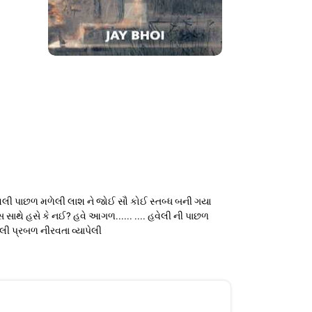
 હવેલી પાછળ મળેલી લાશ ને જોઈ સૌ કોઈ સ્તબ્ધ બની ગયા
ાથે હસે કે નઈ? હવે આગળ...... .... હવેલી ની પાછળ
 પ્રબળ નીરવતા વ્યાપેલી