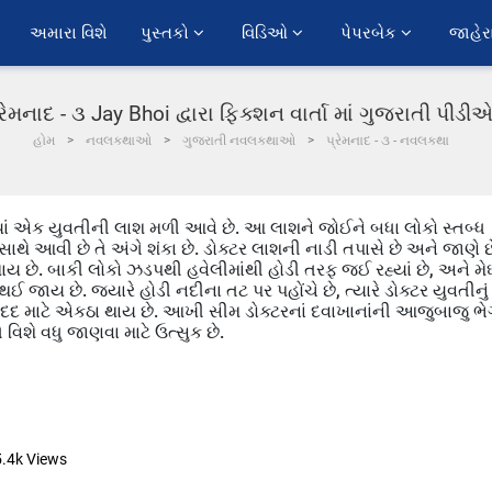
અમારા વિશે
પુસ્તકો 
વિડિઓ 
પેપરબેક 
જાહેર
્રેમનાદ - ૩ Jay Bhoi દ્વારા ફિક્શન વાર્તા માં ગુજરાતી પીડી
હોમ
નવલકથાઓ
ગુજરાતી નવલકથાઓ
પ્રેમનાદ - ૩ - નવલકથા
્યાં એક યુવતીની લાશ મળી આવે છે. આ લાશને જોઈને બધા લોકો સ્તબ્ધ
થે આવી છે તે અંગે શંકા છે. ડોક્ટર લાશની નાડી તપાસે છે અને જાણે છ
ાય છે. બાકી લોકો ઝડપથી હવેલીમાંથી હોડી તરફ જઈ રહ્યાં છે, અને મે
 છે. જ્યારે હોડી નદીના તટ પર પહોંચે છે, ત્યારે ડોક્ટર યુવતીનું
ી મદદ માટે એકઠા થાય છે. આખી સીમ ડોક્ટરનાં દવાખાનાંની આજુબાજુ ભે
વિશે વધુ જાણવા માટે ઉત્સુક છે.
5.4k
Views