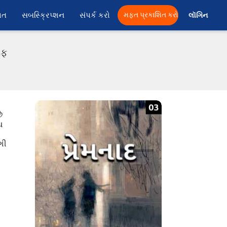
ાત
સબસ્ક્રિપ્શન
સંપર્ક કરો
મફત પ્રકાશિત કરો
લૉગિન 
એફ
ે
ઘ
ગી