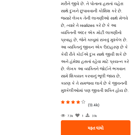
મરીને જીવે છે. તે પોતાના હસતાં ચહેરા
સાથે દુખને છુપાવવાની કોશિશ કરે છે.
જ્યારે લેખક તેની લાગણીઓ સાથે મેળવે
છે, ત્યારે તે realizes કરે છે કે આ
વ્યક્તિની અંદર એક મોટી લાગણીનો
પ્રવાહ છે, જેને કાબૂમાં રાખવું મુશ્કેલ છે.
આ વ્યક્તિનું જીવન એક ઉદાહરણ છે કે
કેવી રીતે કોઈએ દુખ સાથે જીવી શકે છે
અને હંમેશા હસતાં રહેવા માટે પ્રયત્ન કરે
છે. લેખક આ વ્યક્તિને જોઈને ભગવાન
સામે શિકાયત કરવાનું ભૂલી જાય છે,
કારણ કે તે સમજવા લાગે છે કે જીવનની
મુશ્કેલીઓમાં પણ જીવતી શક્તિ હોય છે.
(13.4k)
7.3k
1
3.1k
મફત વાંચો