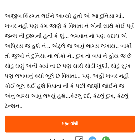
અજીબ કિસ્મત લઈને આવ્યો હતો એ આ દુનિયા માં..
ખબર નહીં પણ કેમ જાણે કે વિધાતા ને એની સાથે કોઈ પૂર્વ
જન્મ ની દુશ્મની હતી કે શું... ભગવાન નો પણ કદાચ એ
અપ્રિય જ હશે ને .. એટ્લે જ આવું ભાગ્ય લખાય.. બાકી
તો જુઓ ને દુનિયા ના લોકો ને.. દુખ તો બધા ને હોય જ છે
થોડુ ઘણું એની ક્યાં ના છે પણ સાથે થોડી ખુશી, થોડું સુખ
પણ લખવાનું ક્યાં ભૂલે છે વિધાતા... પણ અહી ખબર નહીં
કોઈ ભૂલ થઈ હશે વિધાતા ની કે પછી જાણી જોઈને જ
એનું ભાગ્ય આવું લખ્યું હશે...કેટલું દર્દ, કેટલું દુખ, કેટલું
ટેન્શન..
મફત વાંચો