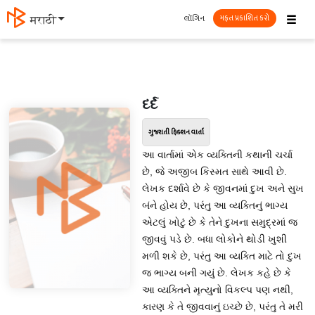
☰
લૉગિન
मराठी
મફત પ્રકાશિત કરો
દર્દ
ગુજરાતી ફિક્શન વાર્તા
આ વાર્તામાં એક વ્યક્તિની કથાની ચર્ચા
છે, જે અજીબ કિસ્મત સાથે આવી છે.
લેખક દર્શાવે છે કે જીવનમાં દુખ અને સુખ
બંને હોય છે, પરંતુ આ વ્યક્તિનું ભાગ્ય
એટલું ખોટું છે કે તેને દુખના સમુદ્રમાં જ
જીવવું પડે છે. બધા લોકોને થોડી ખુશી
મળી શકે છે, પરંતુ આ વ્યક્તિ માટે તો દુખ
જ ભાગ્ય બની ગયું છે. લેખક કહે છે કે
આ વ્યક્તિને મૃત્યુનો વિકલ્પ પણ નથી,
કારણ કે તે જીવવાનું ઇચ્છે છે, પરંતુ તે મરી