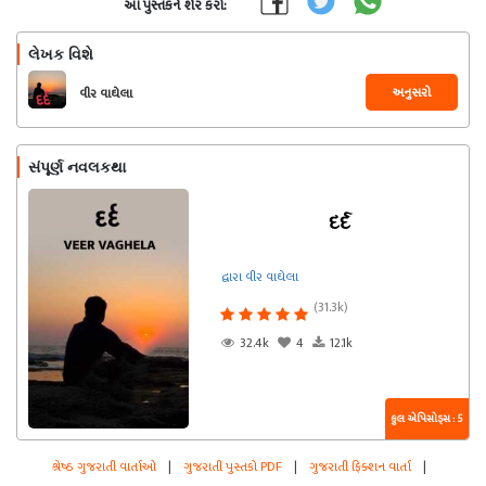
આ પુસ્તકને શેર કરો:
લેખક વિશે
અનુસરો
વીર વાઘેલા
સંપૂર્ણ નવલકથા
દર્દ
દ્વારા વીર વાઘેલા
(31.3k)
32.4k
4
12.1k
કુલ એપિસોડ્સ : 5
શ્રેષ્ઠ ગુજરાતી વાર્તાઓ
|
ગુજરાતી પુસ્તકો PDF
|
ગુજરાતી ફિક્શન વાર્તા
|