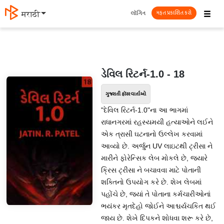
☰
લૉગિન
मराठी
મફત પ્રકાશિત કરો
ડેવિલ રિટર્ન-1.0 - 18
ગુજરાતી હૉરર વાર્તાઓ
"દેવિલ રિટર્ન-1.0"ના આ ભાગમાં
રાધાનગરમાં રહસ્યમયી હત્યાઓને લઈને
એક ત્રાસી ઘટનાનો ઉલ્લેખ કરવામાં
આવ્યો છે. અર્જુન UV લાઇટથી ટ્રીસા ને
મારીને ફોરેન્સિક લેબ મોકલે છે, જ્યારે
ક્રિસ ટ્રીસા ને બચાવવા માટે પોતાની
શક્તિનો ઉપયોગ કરે છે. શેખ લેબમાં
પહોંચે છે, જ્યાં તે પોતાના કર્મચારીઓનાં
ભયંકર મૃતદેહો જોઈને આશ્ચર્યચકિત થઈ
જાય છે. શેખે દિપકને શોધવા શરૂ કરે છે,