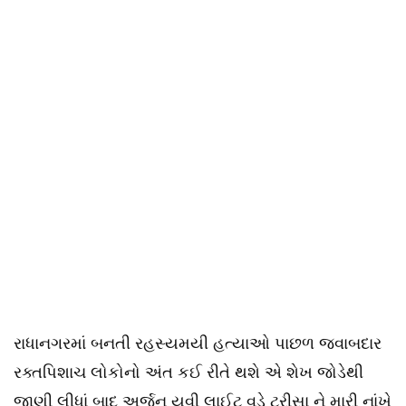
રાધાનગરમાં બનતી રહસ્યમયી હત્યાઓ પાછળ જવાબદાર
રક્તપિશાચ લોકોનો અંત કઈ રીતે થશે એ શેખ જોડેથી
જાણી લીધાં બાદ અર્જુન યુવી લાઈટ વડે ટ્રીસા ને મારી નાંખે