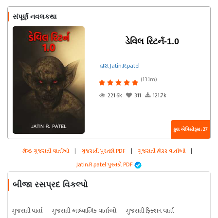
સંપૂર્ણ નવલકથા
ડેવિલ રિટર્ન-1.0
દ્વારા Jatin.R.patel
(13.1m)
221.6k
311
121.7k
કુલ એપિસોડ્સ : 27
શ્રેષ્ઠ ગુજરાતી વાર્તાઓ
|
ગુજરાતી પુસ્તકો PDF
|
ગુજરાતી હૉરર વાર્તાઓ
|
Jatin.R.patel પુસ્તકો PDF
બીજા રસપ્રદ વિકલ્પો
ગુજરાતી વાર્તા
ગુજરાતી આધ્યાત્મિક વાર્તાઓ
ગુજરાતી ફિક્શન વાર્તા