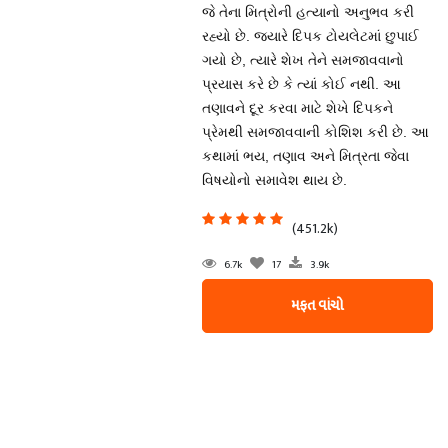
જે તેના મિત્રોની હત્યાનો અનુભવ કરી
રહ્યો છે. જ્યારે દિપક ટોયલેટમાં છુપાઈ
ગયો છે, ત્યારે શેખ તેને સમજાવવાનો
પ્રયાસ કરે છે કે ત્યાં કોઈ નથી. આ
તણાવને દૂર કરવા માટે શેખે દિપકને
પ્રેમથી સમજાવવાની કોશિશ કરી છે. આ
કથામાં ભય, તણાવ અને મિત્રતા જેવા
વિષયોનો સમાવેશ થાય છે.
(451.2k)
6.7k
17
3.9k
મફત વાંચો