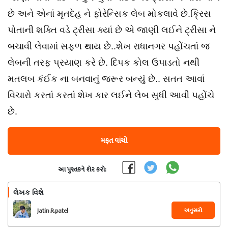
છે અને એનાં મૃતદેહ ને ફોરેન્સિક લેબ મોકલાવે છે.ક્રિસ
પોતાની શક્તિ વડે ટ્રીસા ક્યાં છે એ જાણી લઈને ટ્રીસા ને
બચાવી લેવામાં સફળ થાય છે..શેખ રાધાનગર પહોંચતાં જ
લેબની તરફ પ્રયાણ કરે છે. દિપક કોલ ઉપાડતો નથી
મતલબ કંઈક ના બનવાનું જરૂર બન્યું છે.. સતત આવાં
વિચારો કરતાં કરતાં શેખ કાર લઈને લેબ સુધી આવી પહોંચે
છે.
મફત વાંચો
આ પુસ્તકને શેર કરો:
લેખક વિશે
અનુસરો
Jatin.R.patel