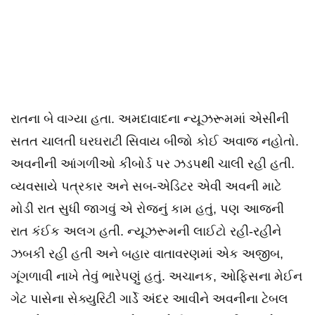
રાતના બે વાગ્યા હતા. અમદાવાદના ન્યૂઝરૂમમાં એસીની
સતત ચાલતી ઘરઘરાટી સિવાય બીજો કોઈ અવાજ નહોતો.
અવનીની આંગળીઓ કીબોર્ડ પર ઝડપથી ચાલી રહી હતી.
વ્યવસાયે પત્રકાર અને સબ-એડિટર એવી અવની માટે
મોડી રાત સુધી જાગવું એ રોજનું કામ હતું, પણ આજની
રાત કંઈક અલગ હતી. ન્યૂઝરૂમની લાઈટો રહી-રહીને
ઝબકી રહી હતી અને બહાર વાતાવરણમાં એક અજીબ,
ગૂંગળાવી નાખે તેવું ભારેપણું હતું. અચાનક, ઓફિસના મેઈન
ગેટ પાસેના સેક્યુરિટી ગાર્ડે અંદર આવીને અવનીના ટેબલ