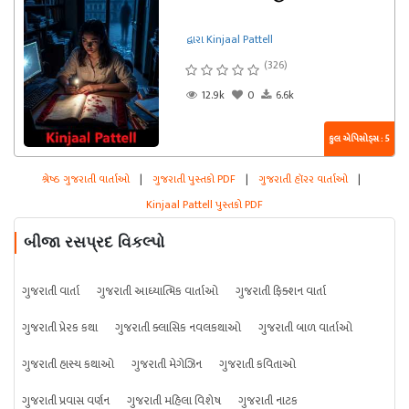
દ્વારા Kinjaal Pattell
(326)
12.9k
0
6.6k
કુલ એપિસોડ્સ : 5
શ્રેષ્ઠ ગુજરાતી વાર્તાઓ
|
ગુજરાતી પુસ્તકો PDF
|
ગુજરાતી હૉરર વાર્તાઓ
|
Kinjaal Pattell પુસ્તકો PDF
બીજા રસપ્રદ વિકલ્પો
ગુજરાતી વાર્તા
ગુજરાતી આધ્યાત્મિક વાર્તાઓ
ગુજરાતી ફિક્શન વાર્તા
ગુજરાતી પ્રેરક કથા
ગુજરાતી ક્લાસિક નવલકથાઓ
ગુજરાતી બાળ વાર્તાઓ
ગુજરાતી હાસ્ય કથાઓ
ગુજરાતી મેગેઝિન
ગુજરાતી કવિતાઓ
ગુજરાતી પ્રવાસ વર્ણન
ગુજરાતી મહિલા વિશેષ
ગુજરાતી નાટક