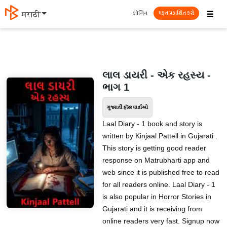
☰
લૉગિન
मराठी
મફત પ્રકાશિત કરો
લાલ ડાયરી - એક રહસ્ય -
ભાગ 1
ગુજરાતી હૉરર વાર્તાઓ
Laal Diary - 1 book and story is
written by Kinjaal Pattell in Gujarati .
This story is getting good reader
response on Matrubharti app and
web since it is published free to read
for all readers online. Laal Diary - 1
is also popular in Horror Stories in
Gujarati and it is receiving from
online readers very fast. Signup now