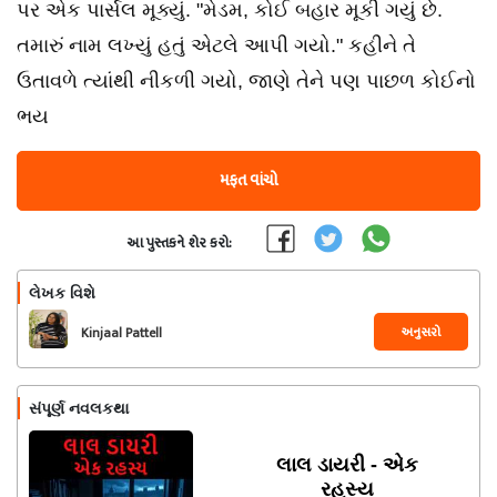
પર એક પાર્સલ મૂક્યું. "મેડમ, કોઈ બહાર મૂકી ગયું છે.
તમારું નામ લખ્યું હતું એટલે આપી ગયો." કહીને તે
ઉતાવળે ત્યાંથી નીકળી ગયો, જાણે તેને પણ પાછળ કોઈનો
ભય
મફત વાંચો
આ પુસ્તકને શેર કરો:
લેખક વિશે
અનુસરો
Kinjaal Pattell
સંપૂર્ણ નવલકથા
લાલ ડાયરી - એક
રહસ્ય