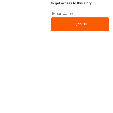
to get access to this story.
3.8k
1.8k
મફત વાંચો