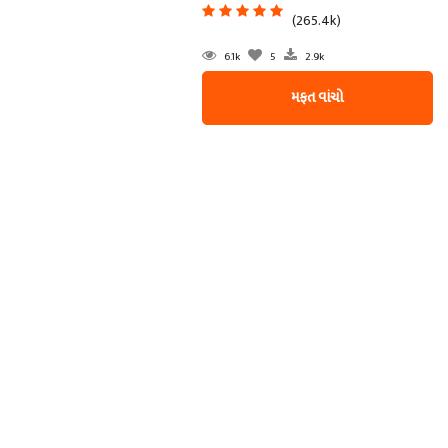
(265.4k)
6.1k
5
2.9k
મફત વાંચો