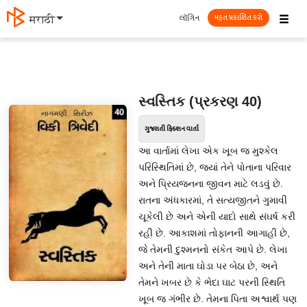
☰
લૉગિન
मराठी
મફત પ્રકાશિત કરો
સ્વસ્તિક (પ્રકરણ 40)
ગુજરાતી ફિક્શન વાર્તા
આ વાર્તામાં લેખા એક ખૂબ જ મુશ્કેલ
પરિસ્થિતિમાં છે, જ્યાં તેને પોતાના પરિવાર
અને પ્રિયજનના જીવન માટે લડવું છે.
રાતના અંધકારમાં, તે સત્યજીતને ગુમાવી
ચૂકેલી છે અને એની યાદો સાથે સંઘર્ષ કરી
રહી છે. આકાશમાં તોફાનની આગાહી છે,
જે તેમની દુશ્મનનો સંકેત આપે છે. લેખા
અને તેની માતા ઘોડા પર બેઠા છે, અને
તેમને ખબર છે કે ભેદા ઘાટ પરની સ્થિતિ
ખૂબ જ ગંભીર છે. તેમના પિતા અશ્વાર્થ પણ