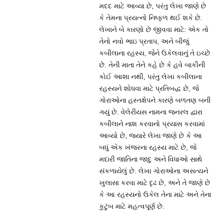
મદદ માટે આવ્યા છે, પરંતુ લેખા જાણે છે
કે તેમના પ્રયત્નો નિષ્ફળ થઈ શકે છે.
લેખાને બે કારણો છે જીવવા માટે: એક તો
તેનો નવો ભાઇ પ્રતાપ, અને બીજું
કબીલાના રહસ્ય, જેને ઉકેલવાનું તે ઇચ્છે
છે. તેની માતા તેને કહે છે કે હવે બાકીની
કોઈ આશા નથી, પરંતુ લેખા કબીલાના
રહસ્યને શોધવા માટે પ્રતિબદ્ધ છે, જે
ગોરાઓના હસ્તક્ષેપને કારણે બળતણ બની
ગયું છે. વેલેરીયસ નામના જનરલ દ્વારા
કબીલાને નાશ કરવાનો પ્રયાસ કરવામાં
આવ્યો છે, જ્યારે લેખા જાણે છે કે આ
બધું એક ખંજરના રહસ્ય માટે છે, જે
મદારી જાતિના જાદુ અને વિધાઓ સાથે
સંકળાયેલું છે. લેખા ગોરાઓના અસત્યને
ખુલાસા કરવા માટે દૃઢ છે, અને તે જાણે છે
કે આ રહસ્યનો ઉકેલ તેના માટે અને તેના
કુટુંબ માટે મહત્વપૂર્ણ છે.