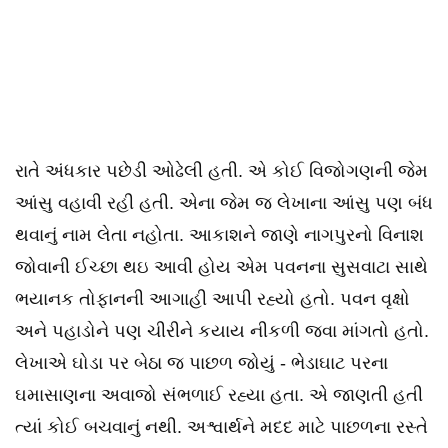
રાતે અંધકાર પછેડી ઓઢેલી હતી. એ કોઈ વિજોગણની જેમ
આંસુ વહાવી રહી હતી. એના જેમ જ લેખાના આંસુ પણ બંધ
થવાનું નામ લેતા નહોતા. આકાશને જાણે નાગપુરનો વિનાશ
જોવાની ઈચ્છા થઇ આવી હોય એમ પવનના સુસવાટા સાથે
ભયાનક તોફાનની આગાહી આપી રહ્યો હતો. પવન વૃક્ષો
અને પહાડોને પણ ચીરીને કયાય નીકળી જવા માંગતો હતો.
લેખાએ ઘોડા પર બેઠા જ પાછળ જોયું - ભેડાઘાટ પરના
ઘમાસાણના અવાજો સંભળાઈ રહ્યા હતા. એ જાણતી હતી
ત્યાં કોઈ બચવાનું નથી. અશ્વાર્થને મદદ માટે પાછળના રસ્તે