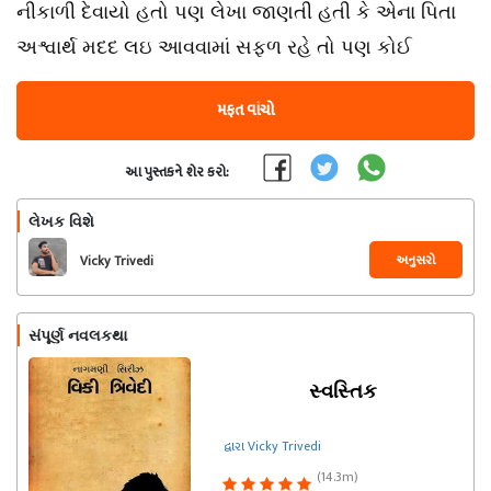
નીકાળી દેવાયો હતો પણ લેખા જાણતી હતી કે એના પિતા
અશ્વાર્થ મદદ લઇ આવવામાં સફળ રહે તો પણ કોઈ
મફત વાંચો
આ પુસ્તકને શેર કરો:
લેખક વિશે
અનુસરો
Vicky Trivedi
સંપૂર્ણ નવલકથા
સ્વસ્તિક
દ્વારા Vicky Trivedi
(14.3m)