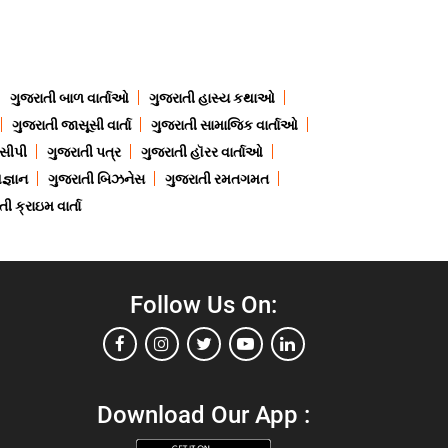
ગુજરાતી બાળ વાર્તાઓ
ગુજરાતી હાસ્ય કથાઓ
ગુજરાતી જાસૂસી વાર્તા
ગુજરાતી સામાજિક વાર્તાઓ
ેસીપી
ગુજરાતી પત્ર
ગુજરાતી હૉરર વાર્તાઓ
જ્ઞાન
ગુજરાતી બિઝનેસ
ગુજરાતી રમતગમત
ી ક્રાઇમ વાર્તા
Follow Us On:
Download Our App :