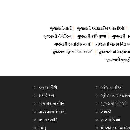
ગુજરાતી વાર્તા
ગુજરાતી આધ્યાત્મિક વાર્તાઓ
ગુજરાતી મેગેઝિન
ગુજરાતી કવિતાઓ
ગુજરાતી પ્
ગુજરાતી સાહસિક વાર્તા
ગુજરાતી માનવ વિજ્ઞા
ગુજરાતી ફિલ્મ સમીક્ષાઓ
ગુજરાતી પૌરાણિક
ગુજરાતી પ્ર
અમારા વિશે
શ્રેષ્ઠ વાર્તાઓ
સંપર્ક કરો
શ્રેષ્ઠ નવલકથા
ગોપનીયતા નીતિ
ગુજરાતી વિડિઓ
વાપરવાના નિયમો
લેખકો
વળતર નીતિ
શોર્ટ વિડિઓ
FAQ
પેપરબેક પ્રકાશિત