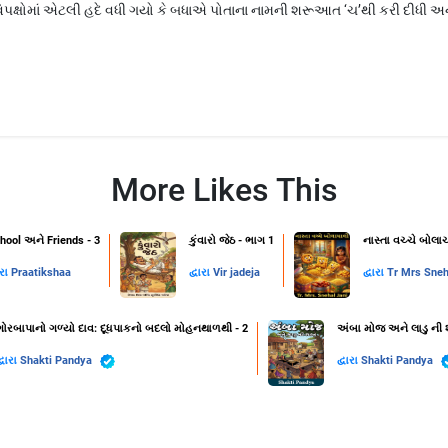
પક્ષોમાં એટલી હદે વધી ગયો કે બધાએ પોતાના નામની શરૂઆત ‘ચ’થી કરી દીધી અને 
More Likes This
hool અને Friends - 3
કુંવારો જેઠ - ભાગ 1
નાસ્તા વચ્ચે બોલા
ારા
Praatikshaa
દ્વારા
Vir jadeja
દ્વારા
Tr Mrs Sneh
ગોરબાપાનો ગળ્યો દાવ: દૂધપાકનો બદલો મોહનથાળથી - 2
અંબા મોજ અને લાડુ ની 
્વારા
Shakti Pandya
દ્વારા
Shakti Pandya