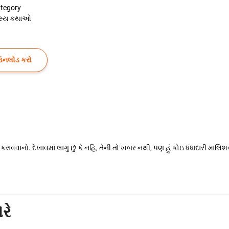
tegory
સ્ય કથાઓ
ઉનલોડ કરો
રાવવાનો. દેખાવમાં લાગુ છું કે નહિ, તેની તો ખબર નથી, પણ હું કોઇ ધંધાદારી મા
રે