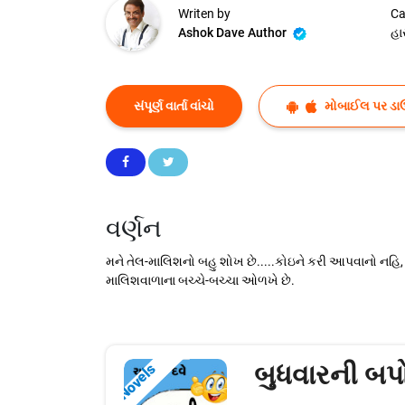
Writen by
Ca
Ashok Dave Author
હા
સંપૂર્ણ વાર્તા વાંચો
મોબાઈલ પર ડા
વર્ણન
મને તેલ-માલિશનો બહુ શોખ છે.....કોઇને કરી આપવાનો નહિ, ક
માલિશવાળાના બચ્ચે-બચ્ચા ઓળખે છે.
બુધવારની બપો
Novels