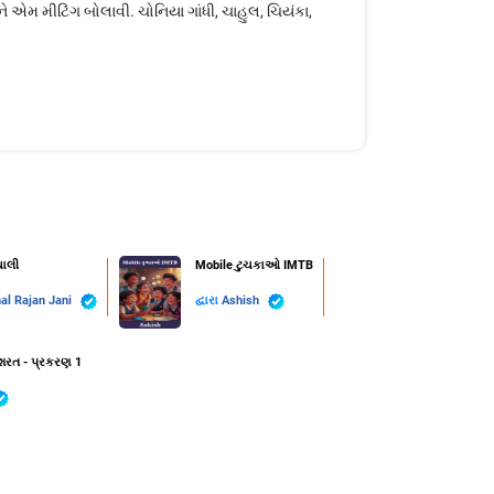
એમ મીટિંગ બોલાવી. ચોનિયા ગાંધી, ચાહુલ, ચિયંકા,
ચાલી
Mobile ટુચકાઓ IMTB
al Rajan Jani
દ્વારા
Ashish
શરત - પ્રકરણ 1