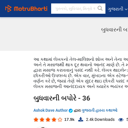
ગુજરાતી
બુધવારની બ
આ કથામાં લેખકનો તેલ-માલિશનો શોખ અને તેના અનુભ
અને તે મસાજથી થાક દૂર થવાનો આનંદ માણે છે. તે મ
દ્વારા મસાજ કરાવવાનું પસંદ નથી કરે. લેખક થાઇલેન્
છોકરીઓ ઉપલબ્ધ છે. એક વાર, મુંબઇના એક સ્ટેજ-આર્
વર્ણન કરે છે, જ્યાં તેણે એક સુંદર થાઇ છોકરી પસ
લેખક મસાજની આનંદદાયક અને ક્યારેક ભયંકર અનુભ
બુધવારની બપોરે - 36
Ashok Dave Author
દ્વારા
ગુજરાતી હાસ્ય કથાઓ
17.9k
2.4k
Downloads