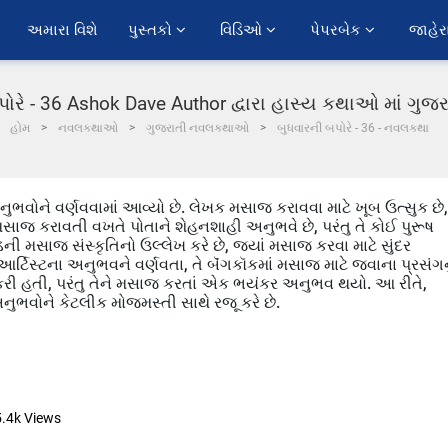
અમારા વિશે
પુસ્તકો 
વિડિઓ 
પેપરબેક 
જાહેર
પોરે - 36 Ashok Dave Author દ્વારા હાસ્ય કથાઓ માં ગુજ
હોમ
નવલકથાઓ
ગુજરાતી નવલકથાઓ
બુધવારની બપોરે - 36 - નવલકથા
વોને વર્ણવવામાં આવ્યો છે. લેખક મસાજ કરાવવા માટે ખૂબ ઉત્સુક છે,
સાજ કરાવતી વખતે પોતાને શેહનશાહી અનુભવે છે, પરંતુ તે કોઈ પુરૂષ
ડની મસાજ સંસ્કૃતિનો ઉલ્લેખ કરે છે, જ્યાં મસાજ કરવા માટે સુંદર
ટિસ્ટના અનુભવને વર્ણવતા, તે બૅંગકૉકમાં મસાજ માટે જવાના પ્રસંગન
ંદ કરી હતી, પરંતુ તેને મસાજ કરતાં એક ભયંકર અનુભવ થયો. આ રીતે,
વોને કેટલીક મોજમસ્તી સાથે રજૂ કરે છે.
5.4k
Views