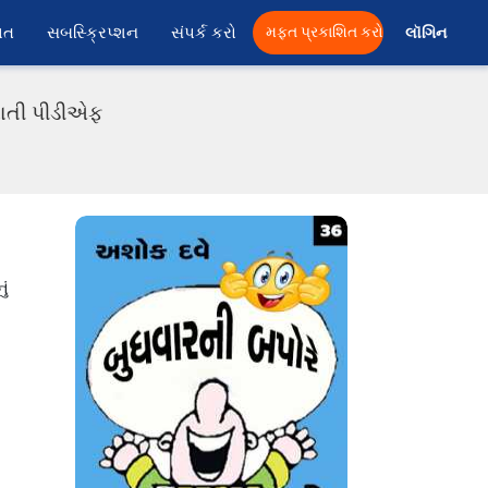
ાત
સબસ્ક્રિપ્શન
સંપર્ક કરો
મફત પ્રકાશિત કરો
લૉગિન 
રાતી પીડીએફ
ું