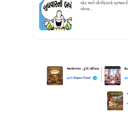
ચોર અને ચૌકીદારનો પ્રભાવ વિ
ચોબર...
આનંદનગર - ટુંકો પરિચય
Sc
દ્વારા
Rupen Patel
દ્વ
દ