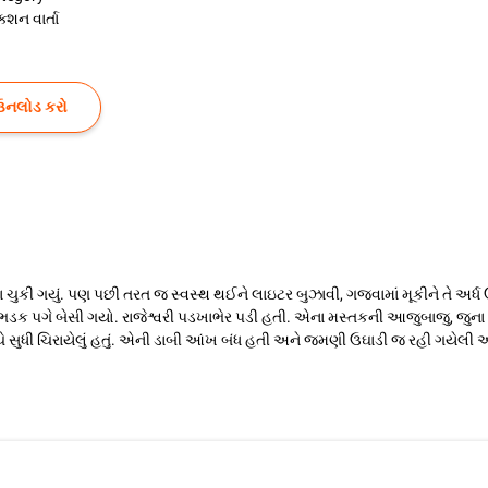
ક્શન વાર્તા
ઉનલોડ કરો
ારા ચુકી ગયું. પણ પછી તરત જ સ્વસ્થ થઈને લાઇટર બુઝાવી, ગજવામાં મૂકીને તે અર્ધ
 ઉભડક પગે બેસી ગયો. રાજેશ્વરી પડખાભેર પડી હતી. એના મસ્તકની આજુબાજુ, જુના
ીચે સુધી ચિરાયેલું હતું. એની ડાબી આંખ બંધ હતી અને જમણી ઉઘાડી જ રહી ગયે