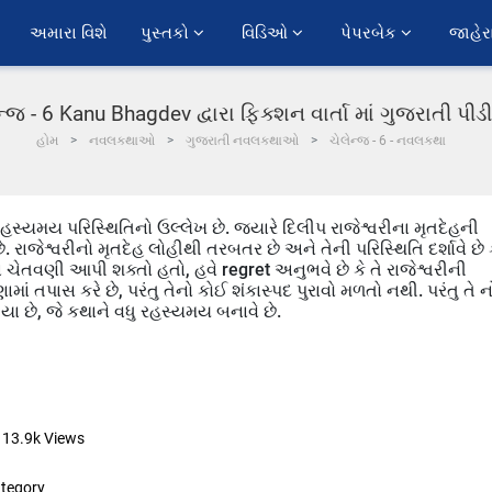
અમારા વિશે
પુસ્તકો 
વિડિઓ 
પેપરબેક 
જાહેર
ન્જ - 6 Kanu Bhagdev દ્વારા ફિક્શન વાર્તા માં ગુજરાતી પ
હોમ
નવલકથાઓ
ગુજરાતી નવલકથાઓ
ચેલેન્જ - 6 - નવલકથા
્યમય પરિસ્થિતિનો ઉલ્લેખ છે. જ્યારે દિલીપ રાજેશ્વરીના મૃતદેહની
. રાજેશ્વરીનો મૃતદેહ લોહીથી તરબતર છે અને તેની પરિસ્થિતિ દર્શાવે છે 
 ચેતવણી આપી શક્તો હતો, હવે regret અનુભવે છે કે તે રાજેશ્વરીની
ાં તપાસ કરે છે, પરંતુ તેનો કોઈ શંકાસ્પદ પુરાવો મળતો નથી. પરંતુ તે નો
યા છે, જે કથાને વધુ રહસ્યમય બનાવે છે.
13.9k
Views
tegory