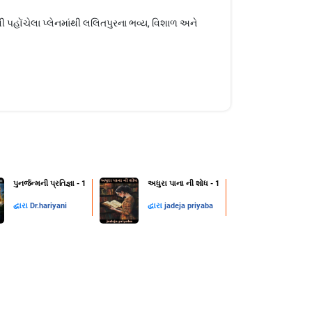
 પહોંચેલા પ્લેનમાંથી લલિતપુરના ભવ્ય, વિશાળ અને
પુનર્જન્મની પ્રતિજ્ઞા - 1
અધુરા પાના ની શોધ - 1
દ્વારા
Dr.hariyani
દ્વારા
jadeja priyaba