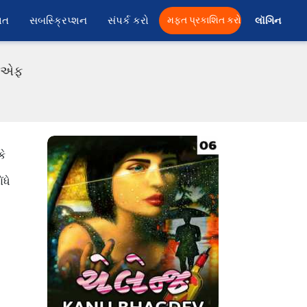
ાત
સબસ્ક્રિપ્શન
સંપર્ક કરો
મફત પ્રકાશિત કરો
લૉગિન 
ીડીએફ
કે
ંધે