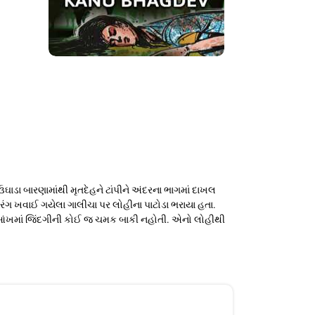
 ઉઘાડા બારણામાંથી મૃતદેહને ટાંપીને અંદરના ભાગમાં દાખલ
 રંગ ખવાઈ ગયેલા ગાલીચા પર લોહીના પાટોડા ભરાયા હતા.
લી આંખમાં જિંદગીની કોઈ જ ચમક બાકી નહોતી. એનો લોહીથી