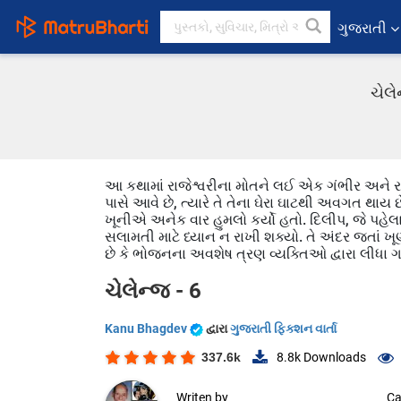
ગુજરાતી
ચેલે
આ કથામાં રાજેશ્વરીના મોતને લઈ એક ગંભીર અને રહસ
પાસે આવે છે, ત્યારે તે તેના ઘેરા ઘાટથી અવગત થાય છે
ખૂનીએ અનેક વાર હુમલો કર્યો હતો. દિલીપ, જે પહેલા
સલામતી માટે ધ્યાન ન રાખી શક્યો. તે અંદર જતાં ખૂણામ
છે કે ભોજનના અવશેષ ત્રણ વ્યક્તિઓ દ્વારા લીધા ગ
ચેલેન્જ - 6
Kanu Bhagdev
દ્વારા
ગુજરાતી ફિક્શન વાર્તા
337.6k
8.8k
Downloads
Writen by
Ca