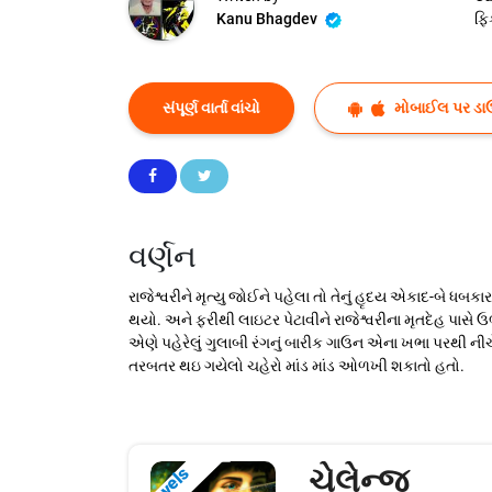
Kanu Bhagdev
ફિ
સંપૂર્ણ વાર્તા વાંચો
મોબાઈલ પર ડા
વર્ણન
રાજેશ્વરીને મૃત્યુ જોઈને પહેલા તો તેનું હૃદય એકાદ-બે ધબક
થયો. અને ફરીથી લાઇટર પેટાવીને રાજેશ્વરીના મૃતદેહ પાસે
એણે પહેરેલું ગુલાબી રંગનું બારીક ગાઉન એના ખભા પરથી ન
તરબતર થઇ ગયેલો ચહેરો માંડ માંડ ઓળખી શકાતો હતો.
ચેલેન્જ
Novels