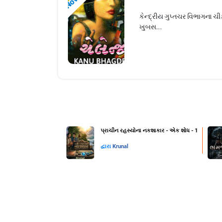
કેન્દ્રીય ગુપ્તચર વિભાગના ચ
ખુબસ...
પ્રાચીન રહસ્યોના નકશાકાર - એક શોધ - 1
દ્વારા
Krunal