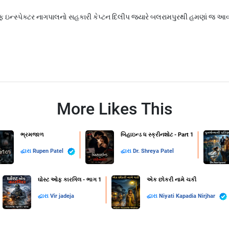
ીફ ઇન્સ્પેક્ટર નાગપાલનો સહકારી કેપ્ટન દિલીપ જયારે બલરામપુરથી હમણાં જ આવી
More Likes This
ભ્રમજાળ
બિહાઇન્ડ ધ સ્ક્રીનશોટ - Part 1
દ્વારા
Rupen Patel
દ્વારા
Dr. Shreya Patel
ઘોસ્ટ ઓફ કારગિલ - ભાગ 1
એક છોકરી નામે ચકી
દ્વારા
Vir jadeja
દ્વારા
Niyati Kapadia Nirjhar