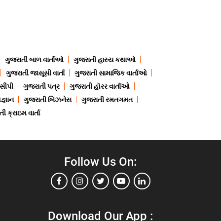
ગુજરાતી બાળ વાર્તાઓ
ગુજરાતી હાસ્ય કથાઓ
ગુજરાતી જાસૂસી વાર્તા
ગુજરાતી સામાજિક વાર્તાઓ
ેસીપી
ગુજરાતી પત્ર
ગુજરાતી હૉરર વાર્તાઓ
જ્ઞાન
ગુજરાતી બિઝનેસ
ગુજરાતી રમતગમત
ી ક્રાઇમ વાર્તા
Follow Us On:
Download Our App :