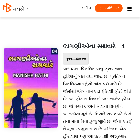
☰
લૉગિન
मराठी
મફત પ્રકાશિત કરો
લાગણીઓના સથવારે - 4
ગુજરાતી પ્રેરક કથા
પાર્ટ 4 માં, પિકનિક વાળું ગ્રુપ જતાં
હોટેલનું કામ વધી જાય છે. પ્રતિકને
પિકનિકમાં રહેલો એક પર્સ મળે છે,
જેમાંથી એક નાનકડો ફેમિલી ફોટો શોધે
છે. આ ફોટામાં નિલનો પણ સામેલ હોય
છે, જે પ્રતિક અને નિલના મિત્રોને
આશ્ચર્યમાં મૂકે છે. નિલને ખબર પડે છે કે
તેના માતા-પિતા હજુ જીવે છે, જેના કારણે
તે ખૂબ જ ખુશ થાય છે. હોટેલના શેઠ
હીરાલાલ પણ આ ઘટનાથી અશ્રુધારા