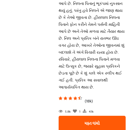
આપે છે. નિલના પિતાનું ભૂકંપમાં નુકસાન
થયું હતું, પરંતુ હવે નિલને એ જાણ થાય
છે કે તેઓ જીવતા છે. હીરાલાલ નિલના
પિતાને ફોન કરીને તેમને પર્સની માહિતી
આપે છે અને તેઓ મળવા માટે તૈયાર થાય
છે. નિલ અને પ્રતિક બંને રાતભર ઊંઘ
વગર હોય છે, આખરે તેઓના જીવનમાં શું
બદલાશે તે અંગે વિચારી રહ્યા હોય છે.
રવિવારે, હીરાલાલ નિલના પિતાને મળવા
માટે ઉત્સુક છે, જ્યારે સુહાસ પ્રતિકને
છેડતા પૂછે છે કે શું કાલે એક સ્લીપ થઈ
ગઈ હતી. પ્રતિક આ સવાલથી
આશ્ચર્યચકિત થાય છે.
(18k)
5.8k
1
4.1k
મફત વાંચો