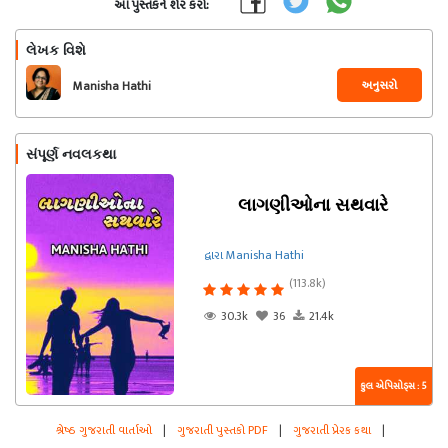
આ પુસ્તકને શેર કરો:
લેખક વિશે
અનુસરો
Manisha Hathi
સંપૂર્ણ નવલકથા
લાગણીઓના સથવારે
દ્વારા Manisha Hathi
(113.8k)
30.3k
36
21.4k
કુલ એપિસોડ્સ : 5
શ્રેષ્ઠ ગુજરાતી વાર્તાઓ
|
ગુજરાતી પુસ્તકો PDF
|
ગુજરાતી પ્રેરક કથા
|