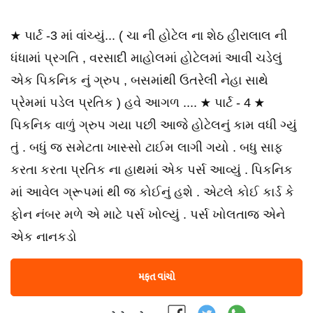
★ પાર્ટ -3 માં વાંચ્યું... ( ચા ની હોટેલ ના શેઠ હીરાલાલ ની
ધંધામાં પ્રગતિ , વરસાદી માહોલમાં હોટેલમાં આવી ચડેલું
એક પિકનિક નું ગ્રુપ , બસમાંથી ઉતરેલી નેહા સાથે
પ્રેમમાં પડેલ પ્રતિક ) હવે આગળ .... ★ પાર્ટ - 4 ★
પિકનિક વાળું ગ્રુપ ગયા પછી આજે હોટેલનું કામ વધી ગ્યું
તું . બધું જ સમેટતા ખાસ્સો ટાઈમ લાગી ગયો . બધુ સાફ
કરતા કરતા પ્રતિક ના હાથમાં એક પર્સ આવ્યું . પિકનિક
માં આવેલ ગ્રૂપમાં થી જ કોઈનું હશે . એટલે કોઈ કાર્ડ કે
ફોન નંબર મળે એ માટે પર્સ ખોલ્યું . પર્સ ખોલતાજ એને
એક નાનકડો
મફત વાંચો