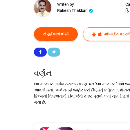
Writen by
Ca
Rakesh Thakkar
ફિ
સંપૂર્ણ વાર્તા વાંચો
મોબાઈલ પર ડા
વર્ણન
લાઇમ લાઇટ -રાકેશ ઠક્કર પ્રકરણ- ૨૩ "લાઇમ લાઇટ" વિશે જ્
આવતો હતો. અને તેમણે જાહેર કરી દીધું હતું કે ફિલ્મ દર્શક
ફિલ્મની નિષ્ફળતાનો દીવા જેવો સ્પષ્ટ પુરાવો મળી ચૂક્યો 
ગયા છે.