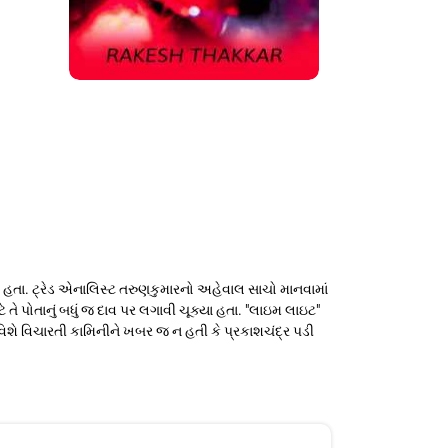
ા હતા. ટ્રેડ એનાલિસ્ટ તરુણકુમારનો અહેવાલ સાચો માનવામાં
તે પોતાનું બધું જ દાવ પર લગાવી ચૂક્યા હતા. "લાઇમ લાઇટ"
વિશે વિચારતી કામિનીને ખબર જ ન હતી કે પ્રકાશચંદ્ર પડી