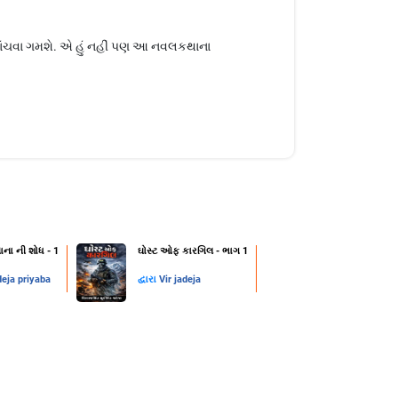
 વાંચવા ગમશે. એ હું નહીં પણ આ નવલકથાના
ાના ની શોધ - 1
ઘોસ્ટ ઓફ કારગિલ - ભાગ 1
deja priyaba
દ્વારા
Vir jadeja
1