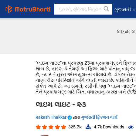
ગુજરાતી
લાઇમ લા
"લાઇમ લાઇટ"ના પ્રકરણ 23માં પ્રકાશચંદ્રને ફિ
થાય છે, કારણ કે તેમણે આ ફિલ્મ માટે પોતાનું બધું જ મ
છે, ત્યારે તે તુરંત એમ્બ્યુલન્સ બોલાવે છે. ડોક્ટર તે
નાણાંકીય પરિસ્થિતિ અંગે વધતી જાય છે. કામિનીને ત
સંકેત આપે છે. આ સમયે, રસીલી પણ "લાઇમ લાઇટ"
તેને પ્રકાશચંદ્ર માટે ચિંતા વધારવ
લાઇમ લાઇટ - ૨૩
Rakesh Thakkar
દ્વારા
ગુજરાતી ફિક્શન વાર્તા
325.7k
4.7k
Downloads