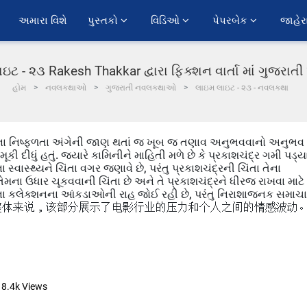
અમારા વિશે
પુસ્તકો 
વિડિઓ 
પેપરબેક 
જાહેર
ઇટ - ૨૩ Rakesh Thakkar દ્વારા ફિક્શન વાર્તા માં ગુજરાત
હોમ
નવલકથાઓ
ગુજરાતી નવલકથાઓ
લાઇમ લાઇટ - ૨૩ - નવલકથા
લ્મના નિષ્ફળતા અંગેની જાણ થતાં જ ખૂબ જ તણાવ અનુભવવાનો અનુભવ
ૂકી દીધું હતું. જ્યારે કામિનીને માહિતી મળે છે કે પ્રકાશચંદ્ર ગમી પડ્ય
મના સ્વાસ્થ્યને ચિંતા વગર જણાવે છે, પરંતુ પ્રકાશચંદ્રની ચિંતા તેના
ેમના ઉધાર ચૂકવવાની ચિંતા છે અને તે પ્રકાશચંદ્રને ધીરજ રાખવા માટે
ના કલેક્શનના આંકડાઓની રાહ જોઈ રહી છે, પરંતુ નિરાશાજનક સમાચ
ાનું કારણ બને છે.整体来说，该部分展示了电影行业的压力和个人之间的情感波动
8.4k
Views