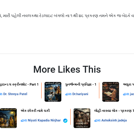
્રો, મારી પહેલી નવલકથા રેડલાઇટ બંગલો ના ૧ થી ૪૮ પ્રકરણ તમને એક જ બેઠકે
More Likes This
હાઇન્ડ ધ સ્ક્રીનશોટ - Part 1
પુનર્જન્મની પ્રતિજ્ઞા - 1
અધુરા પ
ારા
Dr. Shreya Patel
દ્વારા
Dr.hariyani
દ્વારા
ja
એક છોકરી નામે ચકી
લોહી તરસ્યા લોક - પ્રકરણ 
દ્વારા
Niyati Kapadia Nirjhar
દ્વારા
Ashoksinh jadeja