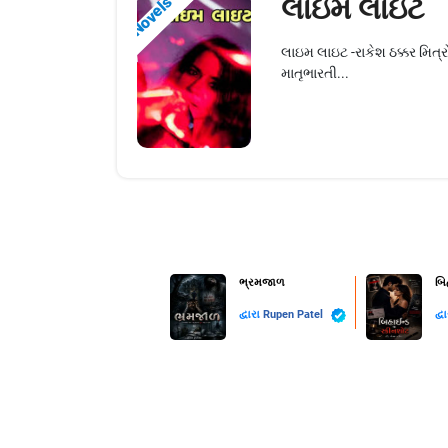
લાઇમ લાઇટ
Novels
લાઇમ લાઇટ -રાકેશ ઠક્કર મિત
માતૃભારતી...
ભ્રમજાળ
બિ
દ્વારા
Rupen Patel
દ્વ