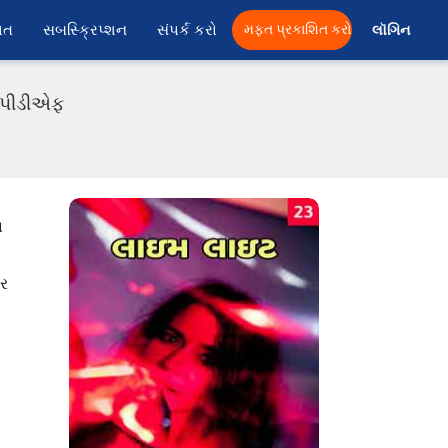
ાત
સબસ્ક્રિપ્શન
સંપર્ક કરો
મફત પ્રકાશિત કરો
લૉગિન 
ી પીડીએફ
ા
ાર
。