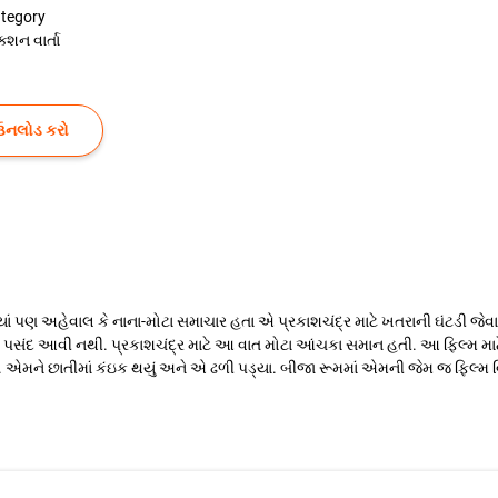
tegory
ક્શન વાર્તા
ઉનલોડ કરો
યાં પણ અહેવાલ કે નાના-મોટા સમાચાર હતા એ પ્રકાશચંદ્ર માટે ખતરાની ઘંટડી જેવ
ોને પસંદ આવી નથી. પ્રકાશચંદ્ર માટે આ વાત મોટા આંચકા સમાન હતી. આ ફિલ્મ માટે 
હતો. એમને છાતીમાં કંઇક થયું અને એ ઢળી પડ્યા. બીજા રૂમમાં એમની જેમ જ ફિલ્મ 