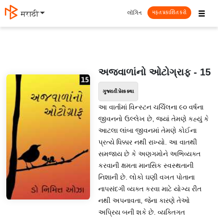
☰
લૉગિન
मराठी
મફત પ્રકાશિત કરો
અજવાળાંનો ઓટોગ્રાફ - 15
ગુજરાતી પ્રેરક કથા
આ વાર્તામાં વિન્સ્ટન ચર્ચિલના ૯૦ વર્ષના
જીવનનો ઉલ્લેખ છે, જ્યાં તેમણે કહ્યું કે
આટલા લાંબા જીવનમાં તેમણે કોઈના
પ્રત્યે ધિક્કાર નથી રાખ્યો. આ વાતથી
સમજાય છે કે અણગમોને અભિવ્યક્ત
કરવાની ક્ષમતા માનસિક સ્વસ્થતાની
નિશાની છે. લોકો ઘણી વખત પોતાના
નાપસંદગી વ્યક્ત કરવા માટે યોગ્ય રીત
નથી અપનાવતા, જેના કારણે તેઓ
અપ્રિય બની શકે છે. વ્યક્તિગત