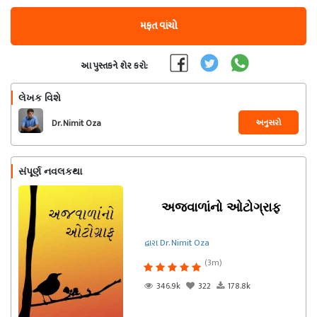
મફત વાંચો
આ પુસ્તકને શેર કરો:
લેખક વિશે
અનુસરો
Dr. Nimit Oza
સંપૂર્ણ નવલકથા
અજવાળાંનો ઓટોગ્રાફ
દ્વારા Dr. Nimit Oza
(3m)
346.9k
322
178.8k