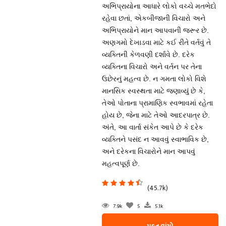
અભિપ્રાયોના આધારે લોકો વચ્ચે મતભેદો
રહેવા છતાં, એકબીજાની વિચારો અને
અભિપ્રાયોને માન આપવાની જરૂર છે.
અણગમો દેખાડવા માટે કઈ રીતે વર્તવું તે
વ્યક્તિની કેળવણી દર્શાવે છે. દરેક
વ્યક્તિના વિચારો અને વર્તન પર તેના
ઉછેરનું મહત્વ છે. ન ગમતા લોકો વિશે
માનસિક સ્વસ્થતા માટે જણાવ્યું છે કે,
તેઓ પોતાના પ્રામાણિક સ્વભાવમાં રહેતા
હોય છે, જેના માટે તેઓ આદરપાત્ર છે.
અંતે, આ વાર્તા સંકેત આપે છે કે દરેક
વ્યક્તિને પસંદ ન આવવું સ્વાભાવિક છે,
અને દરેકના વિચારોને માન આપવું
મહત્વપૂર્ણ છે.
(45.7k)
7.9k
5
5.1k