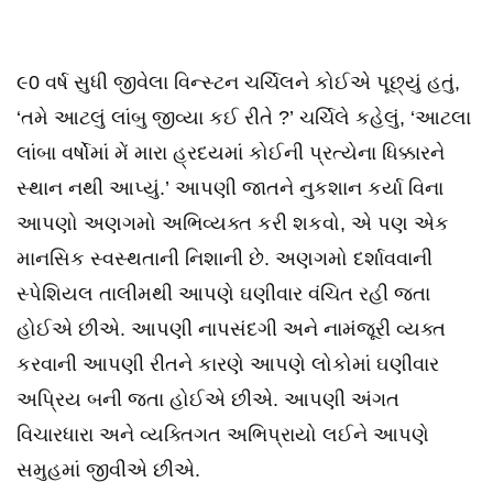
૯0 વર્ષ સુધી જીવેલા વિન્સ્ટન ચર્ચિલને કોઈએ પૂછ્યું હતું,
‘તમે આટલું લાંબુ જીવ્યા કઈ રીતે ?’ ચર્ચિલે કહેલું, ‘આટલા
લાંબા વર્ષોમાં મેં મારા હ્રદયમાં કોઈની પ્રત્યેના ધિક્કારને
સ્થાન નથી આપ્યું.’ આપણી જાતને નુકશાન કર્યા વિના
આપણો અણગમો અભિવ્યક્ત કરી શકવો, એ પણ એક
માનસિક સ્વસ્થતાની નિશાની છે. અણગમો દર્શાવવાની
સ્પેશિયલ તાલીમથી આપણે ઘણીવાર વંચિત રહી જતા
હોઈએ છીએ. આપણી નાપસંદગી અને નામંજૂરી વ્યક્ત
કરવાની આપણી રીતને કારણે આપણે લોકોમાં ઘણીવાર
અપ્રિય બની જતા હોઈએ છીએ. આપણી અંગત
વિચારધારા અને વ્યક્તિગત અભિપ્રાયો લઈને આપણે
સમુહમાં જીવીએ છીએ.