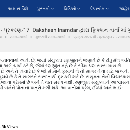
અમારા વિશે
પુસ્તકો 
વિડિઓ 
પેપરબેક 
જાહેર
- પ્રકરણ-17 Dakshesh Inamdar દ્વારા ફિક્શન વાર્તા મા
મ
નવલકથાઓ
ગુજરાતી નવલકથાઓ
પ્રણય સપ્તરંગી - પ્રકરણ-17 - નવલકથ
બતાવવામાં આવી છે, જ્યાં સંયુક્તા રણજીતને જણાવે છે કે રીહર્સલ અંત
ા અંગે ચર્ચા કરે છે, જેમાં રણજીત કહે છે કે સીમા પણ સરસ ગાય છે.
ય છે અને તે વિચારે છે કે જો સીમાને ફસાવી લે તો સાગર તેના માટે જ બની
ચવે છે કે તે સાગરને સરળતાથી દૂર કરી શકે છે. સંયુક્તા તેની વિચારધારા
ીજાના પ્રેમમાં છે અને તે વાત સરળ નથી. રણજીત સંયુક્તાને આશ્વાસન
 બંનેને પોતાના પાત્રો મળી શકે. આ વાતોમાં પ્રેમ, ઈર્ષ્યા અને ભાઈ-
6.3k
Views