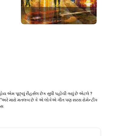
ોય એમ પૂછ્યું રીહર્સલ છેક સુધી પહોંચી ગયું છે એટલે ?
કહ્યું "અરે મારો મતલબ છે કે એ લોકેએ ગીત પણ સરસ રોમેન્ટીક
રસ