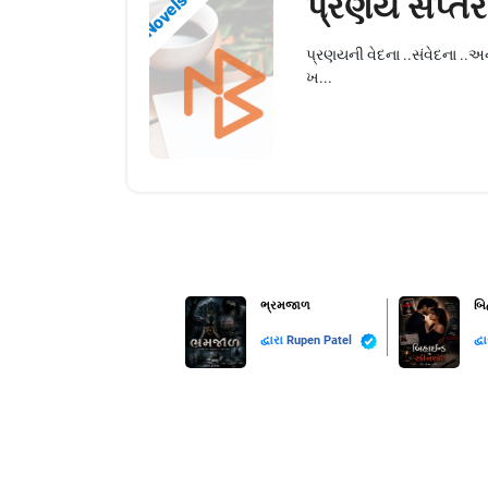
પ્રણય સપ્તર
Novels
પ્રણયની વેદના ..સંવેદના ..અ
ખ...
ભ્રમજાળ
બિ
દ્વારા
Rupen Patel
દ્વ