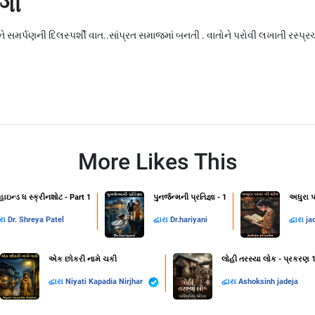
ંગી
ને સમર્પણની દિલસ્પર્શી વાત..સાંપ્રત સમાજમાં બનતી . વાતોને પરોવી લખાતી રસ્
More Likes This
હાઇન્ડ ધ સ્ક્રીનશોટ - Part 1
પુનર્જન્મની પ્રતિજ્ઞા - 1
અધુરા પ
ારા
Dr. Shreya Patel
દ્વારા
Dr.hariyani
દ્વારા
ja
એક છોકરી નામે ચકી
લોહી તરસ્યા લોક - પ્રકરણ 
દ્વારા
Niyati Kapadia Nirjhar
દ્વારા
Ashoksinh jadeja