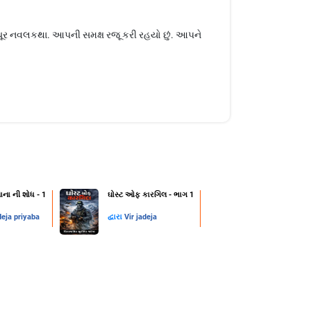
પ્રચૂર નવલકથા. આપની સમક્ષ રજૂ કરી રહયો છું. આપને
ાના ની શોધ - 1
ઘોસ્ટ ઓફ કારગિલ - ભાગ 1
deja priyaba
દ્વારા
Vir jadeja
1