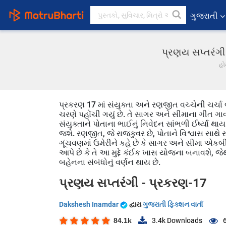
ગુજરાતી
પ્રણય સપ્તરંગી 
હો
પ્રકરણ 17 માં સંયુક્તા અને રણજીત વચ્ચેની ચર્ચા 
ચરણે પહોંચી ગયું છે. તે સાગર અને સીમાના ગીત ગાવ
સંયુક્તાને પોતાના ભાઈનું નિવેદન સાંભળી ઈર્ષ્યા થા
જશે. રણજીત, જે રાજકુવર છે, પોતાને વિશ્વાસ સાથે સૂ
ગૂંચવણમાં ઉમેરીને કહે છે કે સાગર અને સીમા એકબ
આપે છે કે તે આ મુદ્દે કંઈક ખાસ યોજના બનાવશે, જેથી
બહેનના સંબંધોનું વર્ણન થાય છે.
પ્રણય સપ્તરંગી - પ્રકરણ-17
Dakshesh Inamdar
દ્વારા
ગુજરાતી ફિક્શન વાર્તા
84.1k
3.4k
Downloads