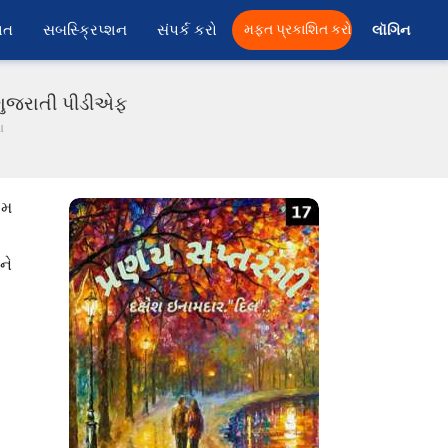
ાત
સબસ્ક્રિપ્શન
સંપર્ક કરો
મફત પ્રકાશિત કરો
લૉગિન 
ં ગુજરાતી પીડીએફ
ા
િમ
ને