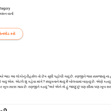
tegory
ક્શન વાર્તા
ઉનલોડ કરો
ે ભાઇ આ લોકોનું રીહર્સલ તો છેક સુધી પહોંચી ગયું છે. રણજીતે જરા સમજાયું ના હ
ગયું એમ. એટલે શું કહેવા માંગે ? સંયુક્તાને થયું મૈં બોલવામાં બાફ્યું છે. એણે 
 સાગર ખૂબ સરસ ગાય છે. રણજીતે કહ્યું "અરે એને તો હું જાણું છું પણ સીમા પણ ખૂબ સ