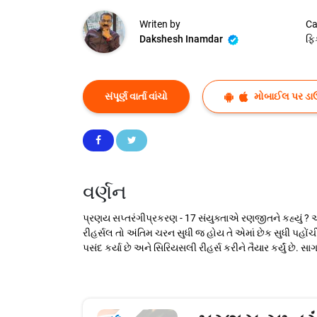
Writen by
Ca
Dakshesh Inamdar
ફિ
સંપૂર્ણ વાર્તા વાંચો
મોબાઈલ પર ડા
વર્ણન
પ્રણય સપ્તરંગીપ્રકરણ - 17 સંયુક્તાએ રણજીતને કહ્યું ? અર
રીહર્સલ તો અંતિમ ચરન સુધી જ હોય તે એમાં છેક સુધી પહોંચી 
પસંદ કર્યા છે અને સિરિયસલી રીહર્સ કરીને તૈયાર કર્યું છે.