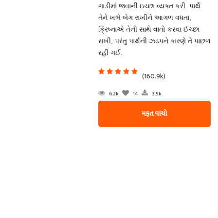
ગાડીમાં જવાની ઇચ્છા વ્યક્ત કરી. પાર્થે
તેને ખભે બેગ રાખીને આગળ વધતા,
ક્રિષ્નાએ તેની સાથે વાતો કરવા ઈચ્છા
રાખી, પરંતુ પાર્થની ઝડપને કારણે તે પાછળ
રહી ગઈ.
(160.9k)
6.2k
14
3.5k
મફત વાંચો