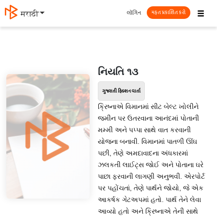
☰
લૉગિન
मराठी
મફત પ્રકાશિત કરો
નિયતિ ૧૩
ગુજરાતી ફિક્શન વાર્તા
ક્રિષ્નાએ વિમાનમાં સીટ બેલ્ટ ખોલીને
જમીન પર ઉતરવાના આનંદમાં પોતાની
મમ્મી અને પપ્પા સાથે વાત કરવાની
યોજના બનાવી. વિમાનમાં પાતળી ઊંઘ
પછી, તેણે અમદાવાદના અંધકારમાં
ઝલકતી લાઈટ્સ જોઈ અને પોતાના ઘરે
પાછા ફરવાની લાગણી અનુભવી. એરપોર્ટ
પર પહોંચતાં, તેણે પાર્થને જોયો, જે એક
આકર્ષક ગેટઅપમાં હતો. પાર્થ તેને લેવા
આવ્યો હતો અને ક્રિષ્નાએ તેની સાથે