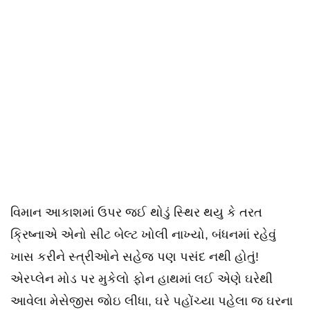
વિમાન આકાશમાં ઉપર જ​ઈ થોડું સ્થિર થયુ કે તરત
ક્રિષ્નાએ એનો સીટ બેલ્ટ ખોલી નાખ્યો, બંધનમાં રહેવું
ખાસ કરીને સ્ત્રીઓને સહેજ પણ પસંદ નથી હોતું!
એરપ્લેન મોડ પર મુકેલો ફોન હાથમાં લ​ઈ એણે ઘરેથી
આવેલા મેસેજીસ જોઇ લીધા, ઘરે પહોંચ્યા પહેલા જ ઘરના