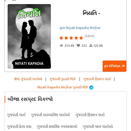
નિયતિ -
દ્વારા Niyati Kapadia Nirjhar
(6.8m)
253.4k
322
125.8k
કુલ એપિસોડ્સ : 38
શ્રેષ્ઠ ગુજરાતી વાર્તાઓ
|
ગુજરાતી પુસ્તકો PDF
|
ગુજરાતી ફિક્શન વાર્તા
|
Niyati Kapadia Nirjhar પુસ્તકો PDF
બીજા રસપ્રદ વિકલ્પો
ગુજરાતી વાર્તા
ગુજરાતી આધ્યાત્મિક વાર્તાઓ
ગુજરાતી ફિક્શન વાર્તા
ગુજરાતી પ્રેરક કથા
ગુજરાતી ક્લાસિક નવલકથાઓ
ગુજરાતી બાળ વાર્તાઓ