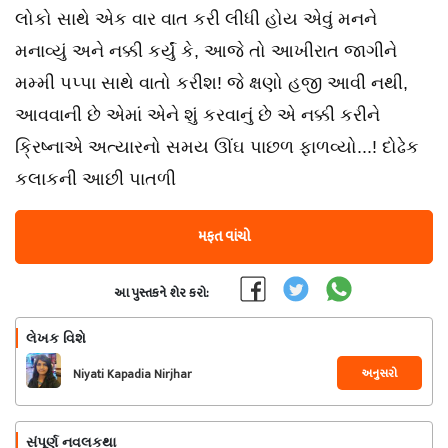
લોકો સાથે એક વાર વાત કરી લીધી હોય એવું મનને
મનાવ્યું અને નક્કી કર્યું કે, આજે તો આખીરાત જાગીને
મમ્મી પપ્પા સાથે વાતો કરીશ! જે ક્ષણો હજી આવી નથી,
આવવાની છે એમાં એને શું કરવાનું છે એ નક્કી કરીને
ક્રિષ્નાએ અત્યારનો સમય ઊંઘ પાછળ ફાળ​વ્યો...! દોઢેક
કલાકની આછી પાતળી
મફત વાંચો
આ પુસ્તકને શેર કરો:
લેખક વિશે
અનુસરો
Niyati Kapadia Nirjhar
સંપૂર્ણ નવલકથા