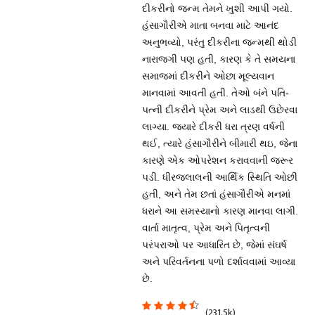
દીકરીનો જન્મ તેમને ખુશી આપી ગયો.
હંસાગૌરીએ માતા બનવા માટે આનંદ
અનુભવ્યો, પરંતુ દીકરીના જન્મથી થોડી
નારાજગી પણ હતી, કારણ કે તે સમયના
સમાજમાં દીકરીને ઓછા મૂલ્યવાન
માનવામાં આવતી હતી. તેઓ બંને પતિ-
પત્ની દીકરીને પ્રેમ અને લાડથી ઉછેરવા
લાગ્યા. જ્યારે દીકરી ધરા ત્રણ વર્ષની
થઈ, ત્યારે હંસાગૌરીને બીમારી થઇ, જેના
કારણે એક ઓપરેશન કરાવવાની જરૂર
પડી. ધીરજલાલની આર્થિક સ્થિતિ ઓછી
હતી, અને તેમ છતાં હંસાગૌરીએ મનમાં
ધરાને આ સમસ્યાનો કારણ માનવા લાગી.
વાર્તા માતૃત્વ, પ્રેમ અને પિતૃત્વની
પરંપરાઓ પર આધારિત છે, જેમાં સંઘર્ષ
અને પરિવર્તનના પળો દર્શાવવામાં આવ્યા
છે.
(231.5k)