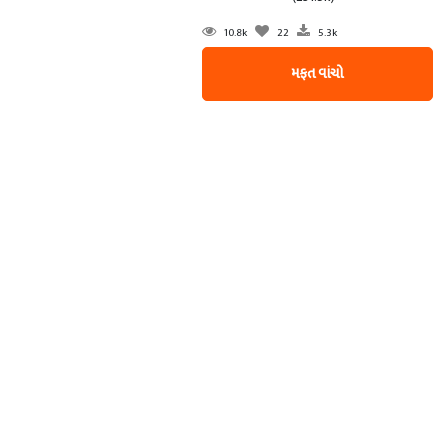
10.8k
22
5.3k
મફત વાંચો