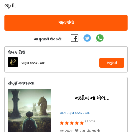
જૂની.
મફત વાંચો
આ પુસ્તકને શેર કરો:
લેખક વિશે
અનુસરો
પારૂલ ઠક્કર... યાદ
સંપૂર્ણ નવલકથા
નસીબ ના ખેલ...
દ્વારા પારૂલ ઠક્કર... યાદ
(3.6m)
202k
201
96.7k