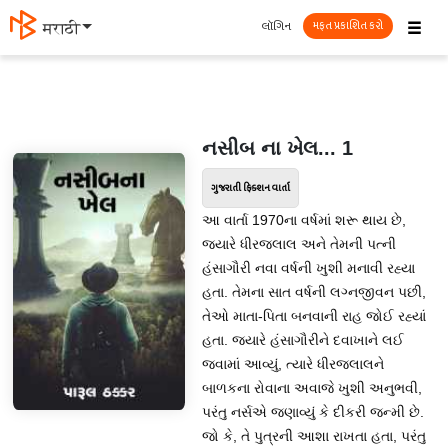
☰
લૉગિન
मराठी
મફત પ્રકાશિત કરો
નસીબ ના ખેલ... 1
ગુજરાતી ફિક્શન વાર્તા
આ વાર્તા 1970ના વર્ષમાં શરૂ થાય છે,
જ્યારે ધીરજલાલ અને તેમની પત્ની
હંસાગૌરી નવા વર્ષની ખુશી મનાવી રહ્યા
હતા. તેમના સાત વર્ષની લગ્નજીવન પછી,
તેઓ માતા-પિતા બનવાની રાહ જોઈ રહ્યાં
હતા. જ્યારે હંસાગૌરીને દવાખાને લઈ
જવામાં આવ્યું, ત્યારે ધીરજલાલને
બાળકના રોવાના અવાજે ખુશી અનુભવી,
પરંતુ નર્સએ જણાવ્યું કે દીકરી જન્મી છે.
જો કે, તે પુત્રની આશા રાખતા હતા, પરંતુ