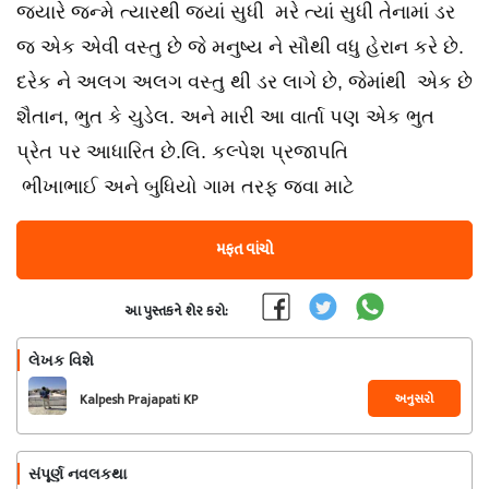
જ્યારે જન્મે ત્યારથી જ્યાં સુધી મરે ત્યાં સુધી તેનામાં ડર
જ એક એવી વસ્તુ છે જે મનુષ્ય ને સૌથી વધુ હેરાન કરે છે.
દરેક ને અલગ અલગ વસ્તુ થી ડર લાગે છે, જેમાંથી એક છે
શૈતાન, ભુત કે ચુડેલ. અને મારી આ વાર્તા પણ એક ભુત
પ્રેત પર આધારિત છે.લિ. કલ્પેશ પ્રજાપતિ
ભીખાભાઈ અને બુધિયો ગામ તરફ જવા માટે
મફત વાંચો
આ પુસ્તકને શેર કરો:
લેખક વિશે
અનુસરો
Kalpesh Prajapati KP
સંપૂર્ણ નવલકથા