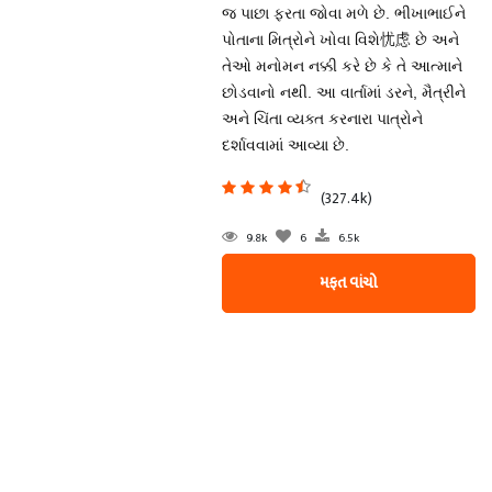
જ પાછા ફરતા જોવા મળે છે. ભીખાભાઈને
પોતાના મિત્રોને ખોવા વિશે忧虑 છે અને
તેઓ મનોમન નક્કી કરે છે કે તે આત્માને
છોડવાનો નથી. આ વાર્તામાં ડરને, મૈત્રીને
અને ચિંતા વ્યક્ત કરનારા પાત્રોને
દર્શાવવામાં આવ્યા છે.
(327.4k)
9.8k
6
6.5k
મફત વાંચો