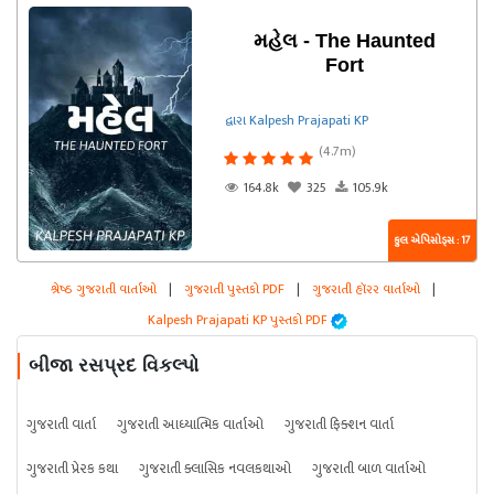
મહેલ - The Haunted
Fort
દ્વારા Kalpesh Prajapati KP
(4.7m)
164.8k
325
105.9k
કુલ એપિસોડ્સ : 17
શ્રેષ્ઠ ગુજરાતી વાર્તાઓ
|
ગુજરાતી પુસ્તકો PDF
|
ગુજરાતી હૉરર વાર્તાઓ
|
Kalpesh Prajapati KP પુસ્તકો PDF
બીજા રસપ્રદ વિકલ્પો
ગુજરાતી વાર્તા
ગુજરાતી આધ્યાત્મિક વાર્તાઓ
ગુજરાતી ફિક્શન વાર્તા
ગુજરાતી પ્રેરક કથા
ગુજરાતી ક્લાસિક નવલકથાઓ
ગુજરાતી બાળ વાર્તાઓ