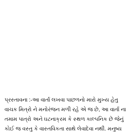
પ્રસ્તાવના :-આ વાર્તા લખવા પાછળનો મારો મુખ્ય હેતુ
વાચક મિત્રો ને મનોરંજન મળી રહે એ જ છે, આ વાર્તા ના
તમામ પાત્રો અને ઘટનાક્રમ કે સ્થળ કાલ્પનિક છે જેનું
કોઈ જ વસ્તુ કે વાસ્તવિકતા સાથે લેવાદેવા નથી. મનુષ્ય