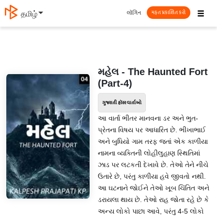
☰
લૉગિન
தமிழ்
મફત પ્રકાશિત કરો
મહેલ - The Haunted Fort
(Part-4)
ગુજરાતી હૉરર વાર્તાઓ
આ વાર્તા ભીતર માનવના ડર અને ભુત-
પ્રેતના વિષય પર આધારિત છે. ભીખાભાઈ
અને બુધિયો ગામ તરફ જતાં એક કાળીયા
નામના વ્યક્તિની લોહીલુહાણ સ્થિતિમાં
ઝાડ પર લટકતી દેખાવે છે. તેઓ તેને નીચે
ઉતારે છે, પરંતુ કાળીયા હવે જીવતો નથી.
આ ઘટનાને જોઈને તેઓ ખૂબ ચિંતિત અને
ડરાયલા થાય છે. તેઓ રાહ જોતા રહે છે કે
અન્ય લોકો પાછા આવે, પરંતુ 4-5 લોકો