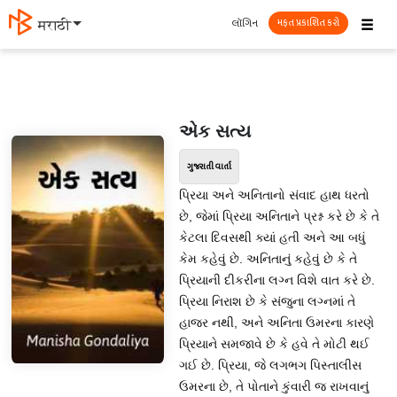
☰
લૉગિન
मराठी
મફત પ્રકાશિત કરો
એક સત્ય
ગુજરાતી વાર્તા
પ્રિયા અને અનિતાનો સંવાદ હાથ ધરતો
છે, જેમાં પ્રિયા અનિતાને પ્રશ્ન કરે છે કે તે
કેટલા દિવસથી ક્યાં હતી અને આ બધું
કેમ કહેવું છે. અનિતાનું કહેવું છે કે તે
પ્રિયાની દીકરીના લગ્ન વિશે વાત કરે છે.
પ્રિયા નિરાશ છે કે સંજુના લગ્નમાં તે
હાજર નથી, અને અનિતા ઉમરના કારણે
પ્રિયાને સમજાવે છે કે હવે તે મોટી થઈ
ગઈ છે. પ્રિયા, જે લગભગ પિસ્તાલીસ
ઉમરના છે, તે પોતાને કુંવારી જ રાખવાનું