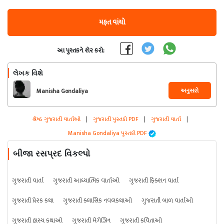
મફત વાંચો
આ પુસ્તકને શેર કરો:
લેખક વિશે
અનુસરો
Manisha Gondaliya
શ્રેષ્ઠ ગુજરાતી વાર્તાઓ
|
ગુજરાતી પુસ્તકો PDF
|
ગુજરાતી વાર્તા
|
Manisha Gondaliya પુસ્તકો PDF
બીજા રસપ્રદ વિકલ્પો
ગુજરાતી વાર્તા
ગુજરાતી આધ્યાત્મિક વાર્તાઓ
ગુજરાતી ફિક્શન વાર્તા
ગુજરાતી પ્રેરક કથા
ગુજરાતી ક્લાસિક નવલકથાઓ
ગુજરાતી બાળ વાર્તાઓ
ગુજરાતી હાસ્ય કથાઓ
ગુજરાતી મેગેઝિન
ગુજરાતી કવિતાઓ