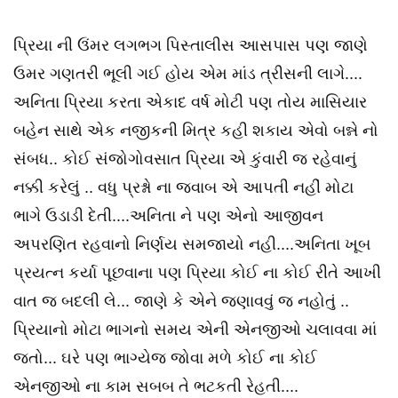
પ્રિયા ની ઉંમર લગભગ પિસ્તાલીસ આસપાસ પણ જાણે
ઉમર ગણતરી ભૂલી ગઈ હોય એમ માંડ ત્રીસની લાગે....
અનિતા પ્રિયા કરતા એકાદ વર્ષ મોટી પણ તોય માસિયાર
બહેન સાથે એક નજીકની મિત્ર કહી શકાય એવો બન્ને નો
સંબધ.. કોઈ સંજોગોવસાત પ્રિયા એ કુંવારી જ રહેવાનું
નક્કી કરેલું .. વધુ પ્રશ્નો ના જવાબ એ આપતી નહીં મોટા
ભાગે ઉડાડી દેતી....અનિતા ને પણ એનો આજીવન
અપરણિત રહવાનો નિર્ણય સમજાયો નહી....અનિતા ખૂબ
પ્રયત્ન કર્યા પૂછવાના પણ પ્રિયા કોઈ ના કોઈ રીતે આખી
વાત જ બદલી લે... જાણે કે એને જણાવવું જ નહોતું ..
પ્રિયાનો મોટા ભાગનો સમય એની એનજીઓ ચલાવવા માં
જતો... ઘરે પણ ભાગ્યેજ જોવા મળે કોઈ ના કોઈ
એનજીઓ ના કામ સબબ તે ભટકતી રેહતી....