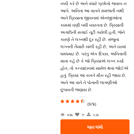
નક્કી કરે છે અને વધારે પ્રશ્નોનો જવાબ ન
આપે. અનિતા આ વાતને સમજતી નથી
અને પ્રિયાના જીવનમાં એનજીઓના
કામમાં ઘણી બધી વ્યસ્તતા છે. પ્રિયાની
અગાઉની સગાઈ તૂટી ગયેલી હતી, જેને
કારણે તે લગ્નથી દૂર રહી છે. સંજુના
લગ્નની તૈયારી ચાલી રહી છે, અને ઘરમાં
ધમધમાટ છે. પરંતુ એક દિવસ, અનિતાની
માતા કહે છે કે જો પ્રિયાએ લગ્ન કર્યા
હોત, તો કન્યાદાનમાં સામેલ થવા જોઈએ
હતું. પ્રિયા આ વખતે મૌન રહી જાય છે,
અને આ વાતે તે પોતાની લાગણીઓ
છુપાવતી જણાય છે.
(97k)
4.8k
17
2.2k
મફત વાંચો