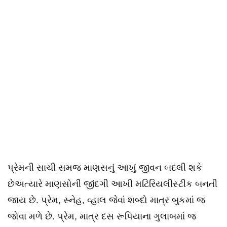
પ્રેમની સાચી સમજ માણસનું આખું જીવન બદલી શકે
છેઅત્યારે માણસોની જીંદગી આખી મટિરિયલીસ્ટીક બનતી
જાય છે. પ્રેમ, સ્નેહ, વ્હાલ જેવાં શબ્દો માત્ર બુકમાં જ
જોવા મળે છે. પ્રેમ, માત્ર દસ રૂપિયાના ગુલાબમાં જ