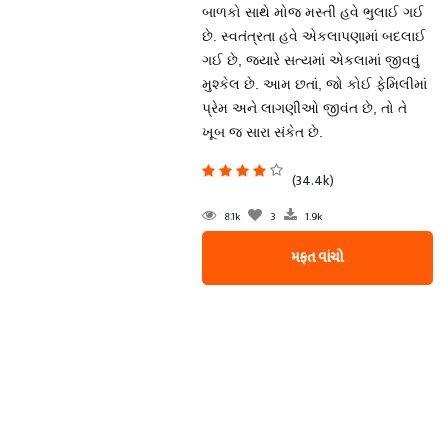
બાળકો સાથે મોજ મસ્તી હવે ભુલાઈ ગઈ
છે. સ્વતંત્રતા હવે એકલાપણામાં બદલાઈ
ગઈ છે, જયારે સત્યમાં એકલામાં જીવવું
મુશ્કેલ છે. આમ છતાં, જો કોઈ ફેમિલીમાં
પ્રેમ અને લાગણીઓ જીવંત છે, તો તે
ખૂબ જ સારા સંકેત છે.
(34.4k)
8.1k
3
1.9k
મફત વાંચો