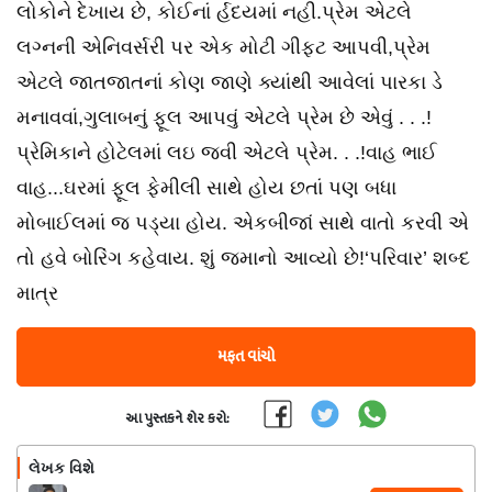
લોકોને દેખાય છે, કોઈનાં ર્હદયમાં નહી.પ્રેમ એટલે
લગ્નની એનિવર્સરી પર એક મોટી ગીફ્ટ આપવી,પ્રેમ
એટલે જાતજાતનાં કોણ જાણે ક્યાંથી આવેલાં પારકા ડે
મનાવવાં,ગુલાબનું ફૂલ આપવું એટલે પ્રેમ છે એવું . . .!
પ્રેમિકાને હોટેલમાં લઇ જવી એટલે પ્રેમ. . .!વાહ ભાઈ
વાહ...ઘરમાં ફૂલ ફેમીલી સાથે હોય છતાં પણ બધા
મોબાઈલમાં જ પડ્યા હોય. એકબીજાં સાથે વાતો કરવી એ
તો હવે બોરિંગ કહેવાય. શું જમાનો આવ્યો છે!‘પરિવાર’ શબ્દ
માત્ર
મફત વાંચો
આ પુસ્તકને શેર કરો:
લેખક વિશે