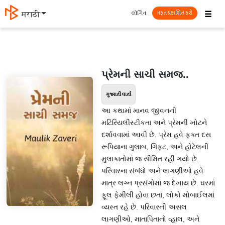
☰
લૉગિન
मराठी
મફત પ્રકાશિત કરો
પ્રેમની સાચી સમજ..
ગુજરાતી વાર્તા
આ કથામાં માનવ જીવનની
મટિરિયલીસ્ટીકતા અને પ્રેમની ખોટને
દર્શાવવામાં આવી છે. પ્રેમ હવે ફક્ત દસ
રૂપિયાના ગુલાબ, ગિફ્ટ, અને હોટેલની
મુલાકાતોમાં જ સીમિત રહી ગયો છે.
પરિવારના સંબંધો અને લાગણીઓ હવે
માત્ર લગ્ન પ્રસંગોમાં જ દેખાય છે. ઘરમાં
ફૂલ ફેમીલી હોવા છતાં, લોકો મોબાઈલમાં
વ્યસ્ત રહે છે. પરિવારની અસલ
લાગણીઓ, માતાપિતાનો વ્હાલ, અને