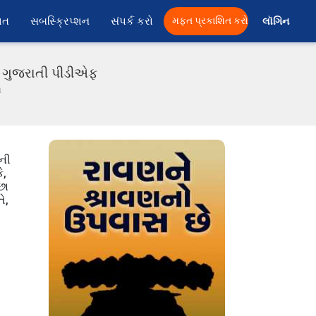
ાત
સબસ્ક્રિપ્શન
સંપર્ક કરો
મફત પ્રકાશિત કરો
લૉગિન 
ં ગુજરાતી પીડીએફ
ા
સની
ે,
છા
ે,