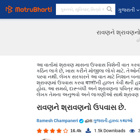
ગુજરાતી
રાવણને શ્રાવણનો
હ
આ વાર્તામાં શ્રાવણ માસના ઉપવાસ વિશેની વાત કરવા
કઠિન લાગે છે, ખાસ કરીને મોજીલા લોકો માટે. તેઓ
પરવા નથી. લેખક સરકારને આ વાત માટે નિશાન બનાવે 
શ્રાવણમાં ઉપવાસ કરવા वालोंની હાલત કેવી થતી હશે
હોય. આ સમયે, દારૂબંધી અને શ્રાવણના પવિત્ર માસના
લેખક તેમના અનુભવો અને લાગણીઓ સાથે શ્રાવણ માસન
રાવણને શ્રાવણનો ઉપવાસ છે.
Ramesh Champaneri
દ્વારા
ગુજરાતી હાસ્ય કથાઓ
16.4k
1.5k
Downloads