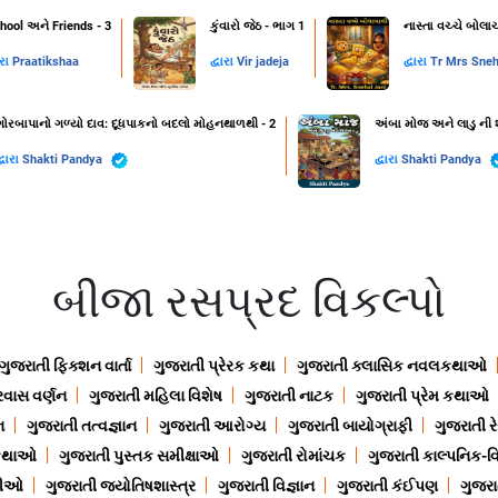
hool અને Friends - 3
કુંવારો જેઠ - ભાગ 1
નાસ્તા વચ્ચે બોલા
ારા
Praatikshaa
દ્વારા
Vir jadeja
દ્વારા
Tr Mrs Sneh
ગોરબાપાનો ગળ્યો દાવ: દૂધપાકનો બદલો મોહનથાળથી - 2
અંબા મોજ અને લાડુ ની 
્વારા
Shakti Pandya
દ્વારા
Shakti Pandya
બીજા રસપ્રદ વિકલ્પો
ગુજરાતી ફિક્શન વાર્તા
ગુજરાતી પ્રેરક કથા
ગુજરાતી ક્લાસિક નવલકથાઓ
રવાસ વર્ણન
ગુજરાતી મહિલા વિશેષ
ગુજરાતી નાટક
ગુજરાતી પ્રેમ કથાઓ
ન
ગુજરાતી તત્વજ્ઞાન
ગુજરાતી આરોગ્ય
ગુજરાતી બાયોગ્રાફી
ગુજરાતી ર
 કથાઓ
ગુજરાતી પુસ્તક સમીક્ષાઓ
ગુજરાતી રોમાંચક
ગુજરાતી કાલ્પનિક-વિ
ાણીઓ
ગુજરાતી જ્યોતિષશાસ્ત્ર
ગુજરાતી વિજ્ઞાન
ગુજરાતી કંઈપણ
ગુજરાત