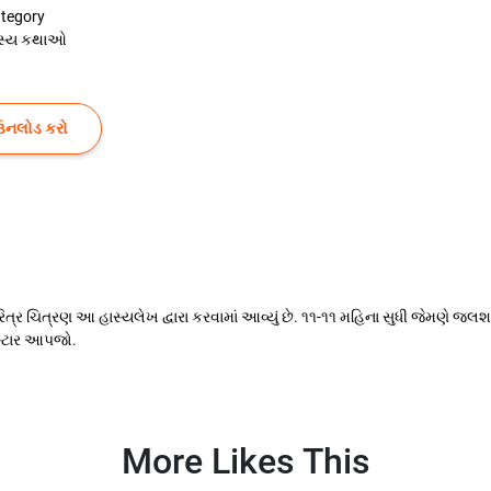
tegory
સ્ય કથાઓ
ઉનલોડ કરો
્ર ચિત્રણ આ હાસ્યલેખ દ્વારા કરવામાં આવ્યું છે. ૧૧-૧૧ મહિના સુધી જેમણે જ
.સ્ટાર આપજો.
More Likes This