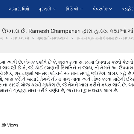
અમારા વિશે
પુસ્તકો 
વિડિઓ 
પેપરબેક 
જાહેર
 ઉપવાસ છે. Ramesh Champaneri દ્વારા હાસ્ય કથાઓ મા
ોમ
નવલકથાઓ
ગુજરાતી નવલકથાઓ
રાવણને શ્રાવણનો ઉપવાસ છે. - નવલકથ
માં આવી છે. લેખક દર્શાવે છે કે, શ્રાવણના સમયમાં ઉપવાસ કરવો કેટલો
ની લાગણી છે કે, જો કોઈ દમણની સ્થિતિને ન જાય, તો તેમને આ ઉપવા
છે કે, શ્રાવણમાં જન્મેલ લોકોને સન્માન મળવું જોઈએ. લેખક કહે છે ક
, ખાસ કરીને જ્યારે તેમને તીખા પાન ખાવા અને મોજ કરવા માટેની ઈચ્
 કારણે મોજ કરવી મુશ્કેલ છે, જે તેમને ખાસ કરીને કપરું લાગે છે. અંત
ે ગ્રહણ માસ તરીકે વર્ણવે છે, જે તેમને દુઃખદાયક લાગે છે.
3.8k
Views