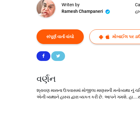
Writen by
Ca
Ramesh Champaneri
હા
સંપૂર્ણ વાર્તા વાંચો
મોબાઈલ પર ડા
વર્ણન
શ્રાવણ માસના ઉપવાસમાં મોજીલા માણસની મનોવ્યથા નું ચરિત
એની વ્યથાને હાસ્ય દ્વારા વ્યકત કરી છે. આપને ગમશે. હા...