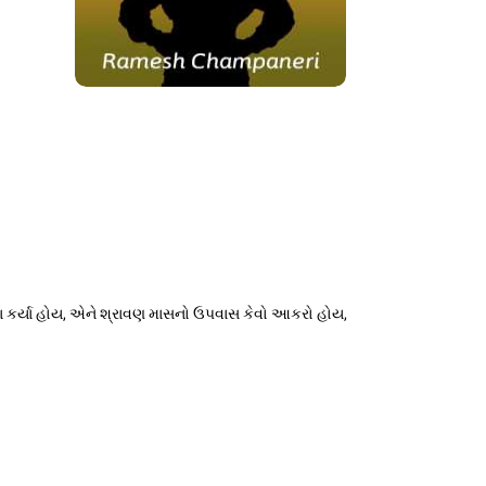
લશા કર્યા હોય, એને શ્રાવણ માસનો ઉપવાસ કેવો આકરો હોય,