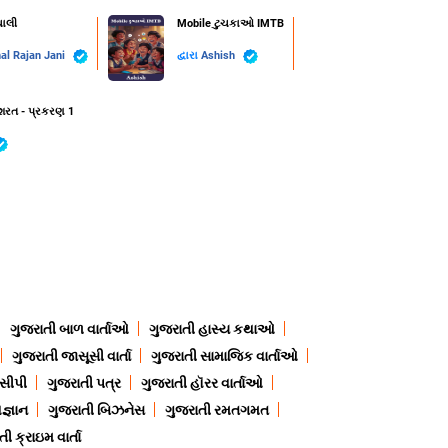
ચાલી
Mobile ટુચકાઓ IMTB
al Rajan Jani
દ્વારા
Ashish
શરત - પ્રકરણ 1
ગુજરાતી બાળ વાર્તાઓ
ગુજરાતી હાસ્ય કથાઓ
ગુજરાતી જાસૂસી વાર્તા
ગુજરાતી સામાજિક વાર્તાઓ
ેસીપી
ગુજરાતી પત્ર
ગુજરાતી હૉરર વાર્તાઓ
જ્ઞાન
ગુજરાતી બિઝનેસ
ગુજરાતી રમતગમત
ી ક્રાઇમ વાર્તા