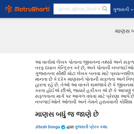
ગુજરાતી
માણસ બધ
આ વાર્તામાં લેખક પોતાના જીવનના તથ્યો અને સફળતા 
તરફ ધ્યાન કેન્દ્રિત કરે છે, અને પોતાની નબળાઈઓ
ગુજરાતના સૌથી મોટા લેખક બનવા માટે પ્રયત્નશીલ છે
માનતા છે કે દરેક માણસને પોતાની સફળતા અને નિષ્ફ
હારતા રહે છે. તેઓ આ વાતને સમજાવે છે કે જી
કરતા હોઈએ છીએ, જ્યારે હકીકત એ છે કે આપણું જ
સફળતાના માર્ગ પર આગળ વધવા માટે પ્રેરણા આપે છે 
નબળાઈઓને ઓળખી અને તેમને હરાવવાની કોશિશ
માણસ બધું જ જાણે છે
Jitesh Donga
દ્વારા
ગુજરાતી પ્રેરક કથા