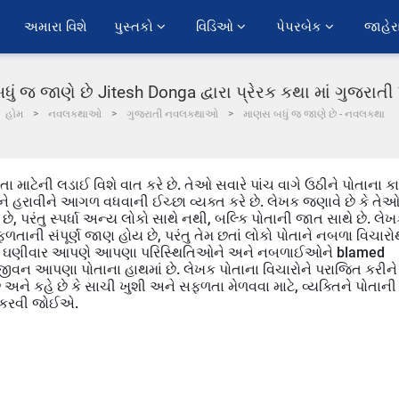
અમારા વિશે
પુસ્તકો 
વિડિઓ 
પેપરબેક 
જાહેર
ું જ જાણે છે Jitesh Donga દ્વારા પ્રેરક કથા માં ગુજરાત
હોમ
નવલકથાઓ
ગુજરાતી નવલકથાઓ
માણસ બધું જ જાણે છે - નવલકથા
માટેની લડાઈ વિશે વાત કરે છે. તેઓ સવારે પાંચ વાગે ઉઠીને પોતાના ક
ને હરાવીને આગળ વધવાની ઈચ્છા વ્યક્ત કરે છે. લેખક જણાવે છે કે તે
, પરંતુ સ્પર્ધા અન્ય લોકો સાથે નથી, બલ્કિ પોતાની જાત સાથે છે. લે
ળતાની સંપૂર્ણ જાણ હોય છે, પરંતુ તેમ છતાં લોકો પોતાને નબળા વિચારો
વનમાં ઘણીવાર આપણે આપણા પરિસ્થિતિઓને અને નબળાઈઓને blamed
ીવન આપણા પોતાના હાથમાં છે. લેખક પોતાના વિચારોને પરાજિત કરીને
અને કહે છે કે સાચી ખુશી અને સફળતા મેળવવા માટે, વ્યક્તિને પોતાની
 કરવી જોઈએ.