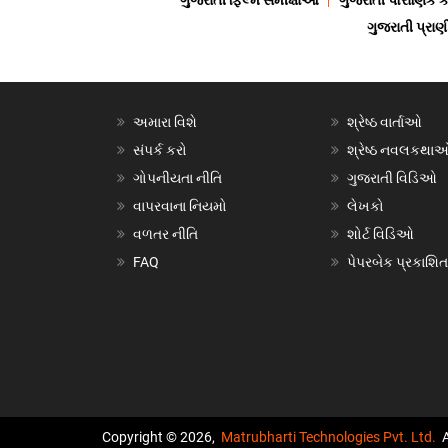
ગુજરાતી ફિલ્મ સમીક્ષાઓ
ગુજરાતી પૌરાણિક
ગુજરાતી પ્ર
અમારા વિશે
શ્રેષ્ઠ વાર્તાઓ
સંપર્ક કરો
શ્રેષ્ઠ નવલકથા
ગોપનીયતા નીતિ
ગુજરાતી વિડિઓ
વાપરવાના નિયમો
લેખકો
વળતર નીતિ
શોર્ટ વિડિઓ
FAQ
પેપરબેક પ્રકાશિત
Copyright © 2026,
Matrubharti Technologies Pvt. Ltd.