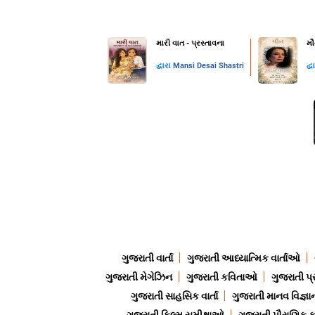
મારી વાત - પ્રસ્તાવના
મૌ
દ્વારા
Mansi Desai Shastri
દ્વ
ગુજરાતી વાર્તા
ગુજરાતી આધ્યાત્મિક વાર્તાઓ
ગુજરાતી મેગેઝિન
ગુજરાતી કવિતાઓ
ગુજરાતી પ્
ગુજરાતી સાહસિક વાર્તા
ગુજરાતી માનવ વિજ્ઞા