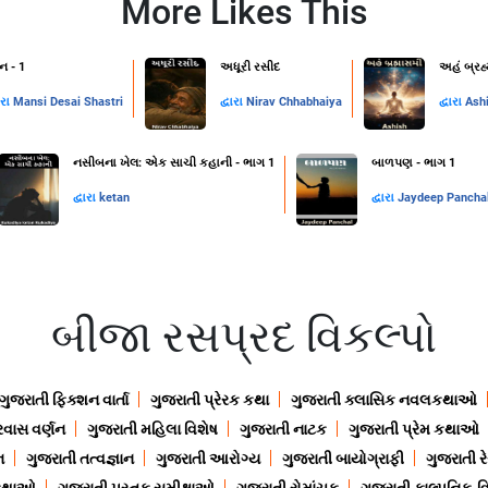
More Likes This
ન - 1
અધૂરી રસીદ
અહં બ્રહ
ારા
Mansi Desai Shastri
દ્વારા
Nirav Chhabhaiya
દ્વારા
Ash
નસીબના ખેલ: એક સાચી કહાની - ભાગ 1
બાળપણ - ભાગ 1
દ્વારા
ketan
દ્વારા
Jaydeep Pancha
બીજા રસપ્રદ વિકલ્પો
ગુજરાતી ફિક્શન વાર્તા
ગુજરાતી પ્રેરક કથા
ગુજરાતી ક્લાસિક નવલકથાઓ
રવાસ વર્ણન
ગુજરાતી મહિલા વિશેષ
ગુજરાતી નાટક
ગુજરાતી પ્રેમ કથાઓ
ન
ગુજરાતી તત્વજ્ઞાન
ગુજરાતી આરોગ્ય
ગુજરાતી બાયોગ્રાફી
ગુજરાતી ર