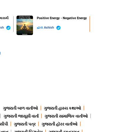
્માસમી
Positive Energy - Negative Energy
ish
દ્વારા
Ashish
l
ગુજરાતી બાળ વાર્તાઓ
ગુજરાતી હાસ્ય કથાઓ
ગુજરાતી જાસૂસી વાર્તા
ગુજરાતી સામાજિક વાર્તાઓ
ેસીપી
ગુજરાતી પત્ર
ગુજરાતી હૉરર વાર્તાઓ