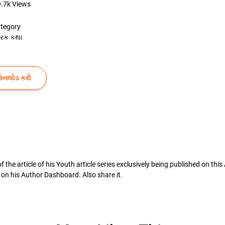
9.7k
Views
tegory
રેરક કથા
ઉનલોડ કરો
f the article of his Youth article series exclusively being published on this
es on his Author Dashboard. Also share it.