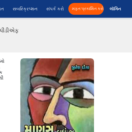
ાત
સબસ્ક્રિપ્શન
સંપર્ક કરો
મફત પ્રકાશિત કરો
લૉગિન 
ી પીડીએફ
ામો
ઓ
ખક
થી