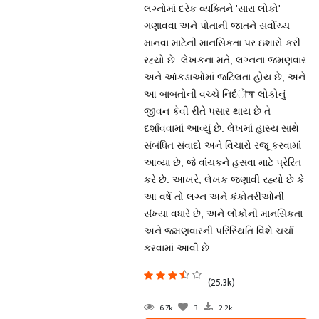
લગ્નોમાં દરેક વ્યક્તિને 'સારા લોકો'
ગણાવવા અને પોતાની જાતને સર્વોચ્ચ
માનવા માટેની માનસિકતા પર ઇશારો કરી
રહ્યો છે. લેખકના મતે, લગ્નના જમણવાર
અને આંકડાઓમાં જટિલતા હોય છે, અને
આ બાબતોની વચ્ચે નિર્દोष લોકોનું
જીવન કેવી રીતે પસાર થાય છે તે
દર્શાવવામાં આવ્યું છે. લેખમાં હાસ્ય સાથે
સંબંધિત સંવાદો અને વિચારો રજૂ કરવામાં
આવ્યા છે, જે વાંચકને હસવા માટે પ્રેરિત
કરે છે. આખરે, લેખક જણાવી રહ્યો છે કે
આ વર્ષે તો લગ્ન અને કંકોતરીઓની
સંખ્યા વધારે છે, અને લોકોની માનસિકતા
અને જમણવારની પરિસ્થિતિ વિશે ચર્ચા
કરવામાં આવી છે.
(25.3k)
6.7k
3
2.2k