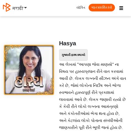
☰
લૉગિન
मराठी
મફત પ્રકાશિત કરો
Hasya
ગુજરાતી હાસ્ય કથાઓ
આ લેખમાં "આપણા જેવા માણસો" ના
વિષય પર હાસ્યપ્રધાન રીતે વાત કરવામાં
આવી છે. લેખક લગ્નની સીઝન અંગે વાત
કરે છે, જેમાં લોકોના નિર્દોષ અને ભોળા
સ્વભાવને હાસ્યપૂર્ણ રીતે પ્રકાશમાં
લાવવામાં આવે છે. લેખક જણાવી રહ્યો છે
કે કેવી રીતે લોકો લગ્નના આમંત્રણો
અને કંકોતરીઓમાં ભેગા થતા હોય છે,
અને કેટલાંય લોકો પોતાના સંબંધીઓની
જાણકારીને પૂરી રીતે ભૂલી જતાં હોય છે.