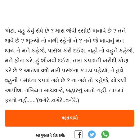
‘બેટા, વહુ કેવું રાંધે છે ? મારા જેવી રસોઈ બનાવે છે ? તને
ભાવે છે ? ભૂખ્યો તો નથી રહેતો ને ? તને જે ખાવાનું મન
થાય તે મને કહેજે, પાર્સલ કરી દઈશ. નહીં તો વહુને કહેજે,
મને ફોન કરે, હું શીખવી દઈશ. તારા કપડાંની ખરીદી કોણ
કરે છે ? આટલાં વર્ષો મારી પસંદના કપડાં પહેર્યાં, તે હવે
વહુની પસંદના કપડાં ગમે છે ? ના ગમે તો કહેજે, મોકલી
આપીશ. તબિયત સાચવજે, બહારનું ખાતો નહીં, તાપમાં
ફરતો નહીં.....’(વગેરે..વગેરે..વગેરે.)
મફત વાંચો
આ પુસ્તકને શેર કરો: