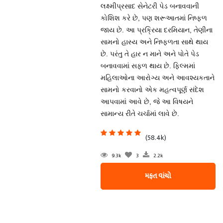
લક્ષ્મીપ્રસાદ સેનેટરી પેડ બનાવવાની
કોશિશ કરે છે, પણ શરૂઆતમાં નિષ્ફળ
જાય છે. આ પ્રક્રિયા દરમિયાન, તેણીના
સામનો હાસ્ય અને નિષ્ફળતા સાથે થાય
છે. પરંતુ તે હાર ન માને અને પોતે પેડ
બનાવવામાં સફળ થાય છે. ફિલ્મમાં
મહિલાઓના આરોગ્ય અને આવશ્યકતાને
સામનો કરવાનો એક મહત્વપૂર્ણ સંદેશ
આપવામાં આવે છે, જે આ વિષયને
સામાન્ય રીતે ચર્ચામાં લાવે છે.
(58.4k)
9.3k
3
2.2k
મફત વાંચો