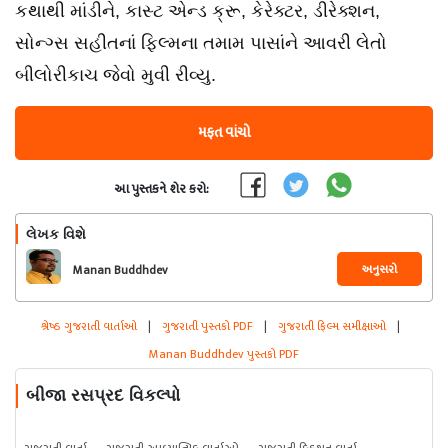
કથાથી માંડીને, કાસ્ટ એન્ડ ક્રૂ, કેરેક્ટર, ડીરેક્શન,
સોન્ગ્સ સહીતનાં ફિલ્મના તમામ પાસાંને આવરી લેતો
બીલોરીકાચ જેવો મુવી રીવ્યુ.
મફત વાંચો
આ પુસ્તકને શેર કરો:
લેખક વિશે
અનુસરો
Manan Buddhdev
શ્રેષ્ઠ ગુજરાતી વાર્તાઓ
|
ગુજરાતી પુસ્તકો PDF
|
ગુજરાતી ફિલ્મ સમીક્ષાઓ
|
Manan Buddhdev પુસ્તકો PDF
બીજા રસપ્રદ વિકલ્પો