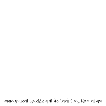
અક્ષયકુમારની સુપરહિટ મુવી પેડમેનનો રીવ્યુ. ફિલ્મની મૂળ