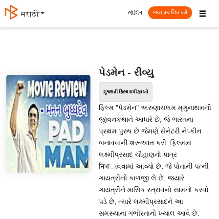
☰
લૉગિન
मराठी
મફત પ્રકાશિત કરો
પેડમેન - રીવ્યુ
ગુજરાતી ફિલ્મ સમીક્ષાઓ
ફિલ્મ "પેડમેન" અરુણાચલમ મૃગુનાથમની
જીવનકથાને આધારે છે, જે ભારતના
પ્રથમ પુરુષ છે જેમણે સેનેટરી નેપ્કીન
બનાવવાની શરૂઆત કરી. ફિલ્મમાં
લક્ષ્મીપ્રસાદ ચૌહાણનો પાત્ર
निभાવવામાં આવ્યો છે, જે પોતાની પત્ની
ગાયત્રીની કાળજી લે છે. જ્યારે
ગાયત્રીને માસિક સ્ત્રાવનો સામનો કરવો
પડે છે, ત્યારે લક્ષ્મીપ્રસાદને આ
સમસ્યાના ગંભીરતાનો ખ્યાલ આવે છે.