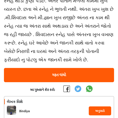
સ્નેહ થોડો કુણો પડેછે. અંતરે પોતાને મળેલા કામમાં ખુબ
વ્યસ્ત છે. છતા એ સ્નેહ ને ભુલતી નથી. અંતરા ખુબ ખુશ છે
.મી.શિવદાસ અને મી.જ્ઞાન ખુબ રાજીછે અંતરા ના કામ થી
સ્નેહ ત્યા જ અંતરા સાથે અથડાય છે અને અંતરાને જોતો
જ રહી જાયછે . શિવદાસન સ્નેહ પાસે અંતરના ખુબ વખાણ
કરૂછે. સ્નેહ ઘરે આવેછે અને જાનકી સાથે વાતો કરવા
બેસેછે નિરાલી ના ઘરમાં અને અંતરા તરફની પોતાની
ફરીયાદો નુ પોટલુ એક જાનકી સામે ખોલે છે.
મફત વાંચો
આ પુસ્તકને શેર કરો:
લેખક વિશે
અનુસરો
Bindiya