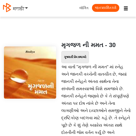
☰
લૉગિન
मराठी
મફત પ્રકાશિત કરો
મૃગજળ ની મમત - 30
ગુજરાતી પ્રેમ કથાઓ
આ વાર્તા "મૃગજળ ની મમત" માં સ્નેહ
અને જાનકી વચ્ચેની વાતચીત છે, જ્યાં
જાનકી સ્નેહને અંતરા સાથેના તેના
સંબંધની સમસ્યાઓ વિશે સમજાવે છે.
જાનકી સ્નેહને જણાવે છે કે તે સંપૂર્ણપણે
અંતરા પર દોષ નાંખે છે અને તેના
લાગણીઓ અને ઇચ્છાઓને સમજીને તેનો
દ્રષ્ટિકોણ બદલવા માટે કહે છે. તે સ્નેહને
પૂછે છે કે શું તેણે ક્યારેય અંતરા સાથે
દોસ્તીની જેમ વર્તન કર્યું છે અને