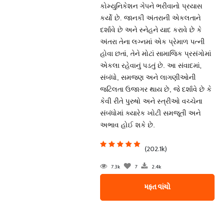
કોમ્યુનિકેશન ગેપને ભરીવાનો પ્રયાસ
કર્યો છે. જાનકી અંતરાની એકલતાને
દર્શાવે છે અને સ્નેહને યાદ કરાવે છે કે
અંતરા તેના લગ્નમાં એક પ્રેમાળ પત્ની
હોવા છતાં, તેને મોટાં સામાજિક પ્રસંગોમાં
એકલા રહેવાનું પડતું છે. આ સંવાદમાં,
સંબંધો, સમજણ અને લાગણીઓની
જટિલતા ઉજાગર થાય છે, જે દર્શાવે છે કે
કેવી રીતે પુરુષો અને સ્ત્રીઓ વચ્ચેના
સંબંધોમાં ક્યારેક ખોટી સમજૂતી અને
અભાવ હોઈ શકે છે.
(202.1k)
7.3k
7
2.4k
મફત વાંચો