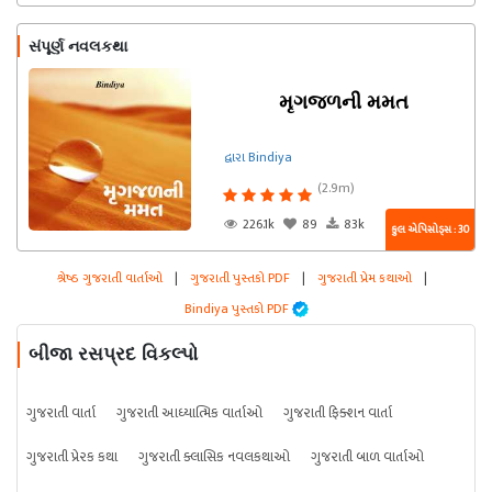
સંપૂર્ણ નવલકથા
મૃગજળની મમત
દ્વારા Bindiya
(2.9m)
226.1k
89
83k
કુલ એપિસોડ્સ : 30
શ્રેષ્ઠ ગુજરાતી વાર્તાઓ
|
ગુજરાતી પુસ્તકો PDF
|
ગુજરાતી પ્રેમ કથાઓ
|
Bindiya પુસ્તકો PDF
બીજા રસપ્રદ વિકલ્પો
ગુજરાતી વાર્તા
ગુજરાતી આધ્યાત્મિક વાર્તાઓ
ગુજરાતી ફિક્શન વાર્તા
ગુજરાતી પ્રેરક કથા
ગુજરાતી ક્લાસિક નવલકથાઓ
ગુજરાતી બાળ વાર્તાઓ