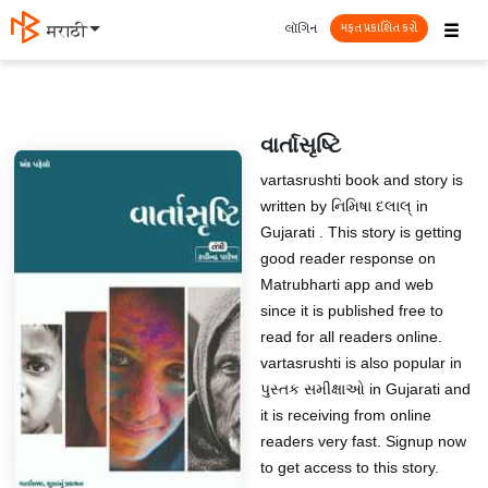
☰
લૉગિન
मराठी
મફત પ્રકાશિત કરો
વાર્તાસૃષ્ટિ
vartasrushti book and story is
written by નિમિષા દલાલ્ in
Gujarati . This story is getting
good reader response on
Matrubharti app and web
since it is published free to
read for all readers online.
vartasrushti is also popular in
પુસ્તક સમીક્ષાઓ in Gujarati and
it is receiving from online
readers very fast. Signup now
to get access to this story.