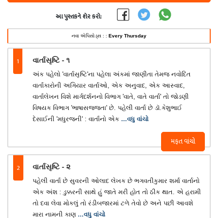
આ પુસ્તકને શેર કરો:
નવા એપિસોડ્સ : :
Every Thursday
1
વાર્તાસૃષ્ટિ - ૧
અંક પહેલો 'વાર્તાસૃષ્ટિ'ના પહેલા અંકમાં જાણીતા તેમજ નવોદિત
વાર્તાકારોની અગિયાર વાર્તાઓ, એક અનુવાદ, એક આસ્વાદ,
વાર્તાલેખન વિશે માર્ગદર્શનનો વિભાગ 'વાતે, વાતે વાર્તા' તો જોડણી
વિષયક વિભાગ 'ભાષાસજ્જતા' છે. પહેલી વાર્તા છે ડૉ.કેશુભાઈ
દેસાઈની 'મધુરજની' : વાર્તાનો એક
...વધુ વાંચો
મફત વાંચો
2
વાર્તાસૃષ્ટિ - ૨
પહેલી વાર્તા છે સુવરની ઓલાદ લેખક છે ભગવતીકુમાર શર્મા વાર્તાનો
એક અંશ : ડુક્કરની સાથે હું જાતે મરી હોત તો ઠીક થાત. એ હરામી
તો દવા લેવા મોકલું તો રંડીબજારમાં ટળે તેવો છે અને પછી આવશે
મારા નામની કાણ
...વધુ વાંચો