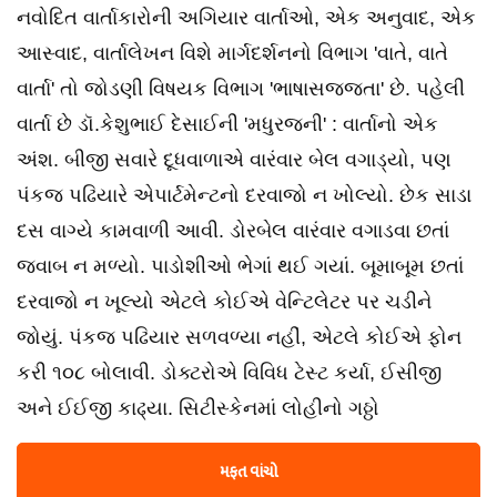
નવોદિત વાર્તાકારોની અગિયાર વાર્તાઓ, એક અનુવાદ, એક
આસ્વાદ, વાર્તાલેખન વિશે માર્ગદર્શનનો વિભાગ 'વાતે, વાતે
વાર્તા' તો જોડણી વિષયક વિભાગ 'ભાષાસજ્જતા' છે. પહેલી
વાર્તા છે ડૉ.કેશુભાઈ દેસાઈની 'મધુરજની' : વાર્તાનો એક
અંશ. બીજી સવારે દૂધવાળાએ વારંવાર બેલ વગાડ્યો, પણ
પંકજ પઢિયારે એપાર્ટમેન્ટનો દરવાજો ન ખોલ્યો. છેક સાડા
દસ વાગ્યે કામવાળી આવી. ડોરબેલ વારંવાર વગાડવા છતાં
જવાબ ન મળ્યો. પાડોશીઓ ભેગાં થઈ ગયાં. બૂમાબૂમ છતાં
દરવાજો ન ખૂલ્યો એટલે કોઈએ વેન્ટિલેટર પર ચડીને
જોયું. પંકજ પઢિયાર સળવળ્યા નહીં, એટલે કોઈએ ફોન
કરી ૧૦૮ બોલાવી. ડોક્ટરોએ વિવિધ ટેસ્ટ કર્યા, ઈસીજી
અને ઈઈજી કાઢ્યા. સિટીસ્કેનમાં લોહીનો ગઠ્ઠો
મફત વાંચો