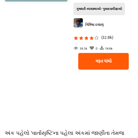
ગુજરાતી નવલકથાઓ - પુસ્તક સમીક્ષાઓ
નિમિષા દલાલ્
(32.8k)
36.3k
0
14.6k
મફત વાંચો
અંક પહેલો 'વાર્તાસૃષ્ટિ'ના પહેલા અંકમાં જાણીતા તેમજ