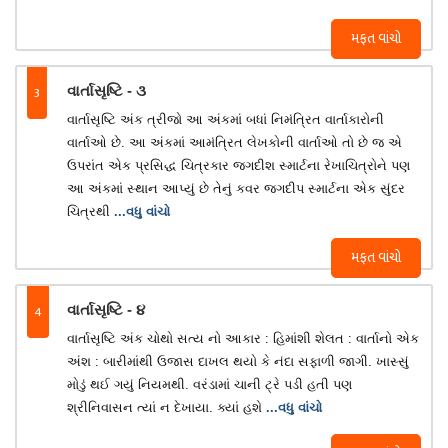
મફત વાંચો
3
વાર્તાસૃષ્ટિ - ૩
વાર્તાસૃષ્ટિ અંક ત્રીજો આ અંકમાં બધાં નિમંત્રિત વાર્તાકારોની
વાર્તાઓ છે. આ અંકમાં આમંત્રિત લેખકોની વાર્તાઓ તો છે જ એ
ઉપરાંત એક પ્રસિદ્ધ ચિત્રકાર જગદીશ સ્માર્ટના રેખાચિત્રોને પણ
આ અંકમાં સ્થાન આપ્યું છે તેનું કવર જગદીપ સ્માર્ટના એક સુંદર
ચિત્રથી
...વધુ વાંચો
મફત વાંચો
4
વાર્તાસૃષ્ટિ - ૪
વાર્તાસૃષ્ટિ અંક ચોથો સત્ય નો આકાર : હિમાંશી શેલત : વાર્તાનો એક
અંશ : બારીમાંથી ઉજાસ દાખલ થયો કે નંદા સફાળી જાગી. ખાસ્સું
મોડું થઈ ગયું નિયમથી. વરંડામાં ચાની ટ્રે પડી હતી પણ
શ્રીનિવાસન ત્યાં ન દેખાયા. ક્યાં હશે
...વધુ વાંચો