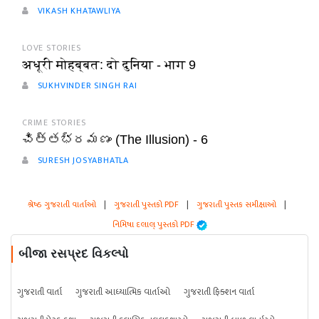
VIKASH KHATAWLIYA
LOVE STORIES
अधूरी मोहब्बत: दो दुनिया - भाग 9
SUKHVINDER SINGH RAI
CRIME STORIES
చిత్తభ్రమణం (The Illusion) - 6
SURESH JOSYABHATLA
શ્રેષ્ઠ ગુજરાતી વાર્તાઓ
|
ગુજરાતી પુસ્તકો PDF
|
ગુજરાતી પુસ્તક સમીક્ષાઓ
|
નિમિષા દલાલ્ પુસ્તકો PDF
બીજા રસપ્રદ વિકલ્પો
ગુજરાતી વાર્તા
ગુજરાતી આધ્યાત્મિક વાર્તાઓ
ગુજરાતી ફિક્શન વાર્તા