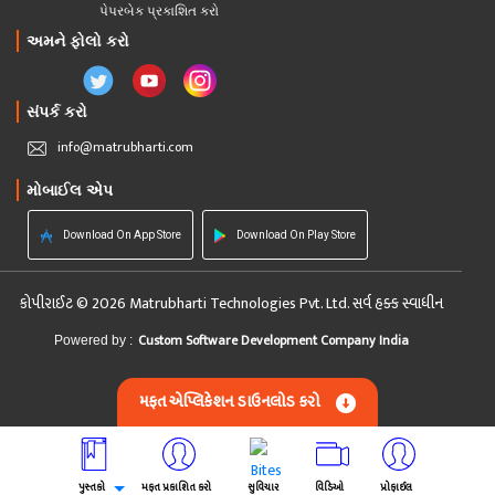
પેપરબેક પ્રકાશિત કરો
અમને ફોલો કરો
સંપર્ક કરો
info@matrubharti.com
મોબાઈલ એપ
Download On App Store
Download On Play Store
કોપીરાઈટ © 2026 Matrubharti Technologies Pvt. Ltd. સર્વ હક્ક સ્વાધીન
Custom Software Development Company India
Powered by :
મફત એપ્લિકેશન ડાઉનલોડ કરો
પુસ્તકો
મફત પ્રકાશિત કરો
સુવિચાર
વિડિઓ
પ્રોફાઈલ