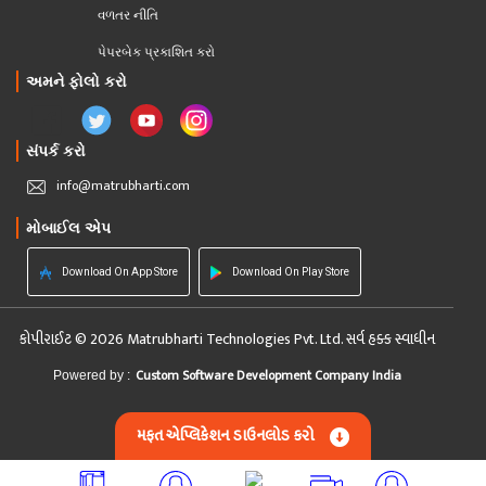
વળતર નીતિ
પેપરબેક પ્રકાશિત કરો
અમને ફોલો કરો
સંપર્ક કરો
info@matrubharti.com
મોબાઈલ એપ
Download On App Store
Download On Play Store
કોપીરાઈટ © 2026 Matrubharti Technologies Pvt. Ltd. સર્વ હક્ક સ્વાધીન
Custom Software Development Company India
Powered by :
મફત એપ્લિકેશન ડાઉનલોડ કરો