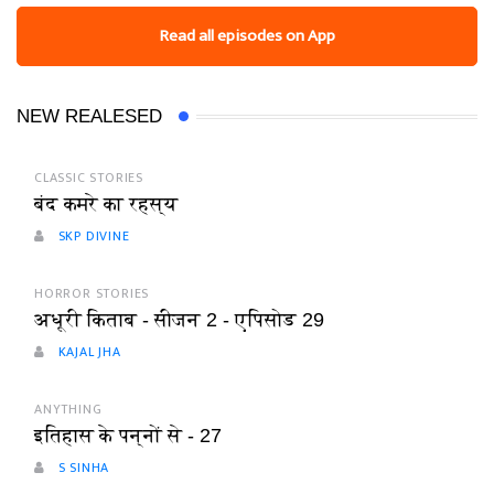
Read all episodes on App
NEW REALESED
CLASSIC STORIES
बंद कमरे का रहस्य
SKP DIVINE
HORROR STORIES
अधूरी किताब - सीजन 2 - एपिसोड 29
KAJAL JHA
ANYTHING
इतिहास के पन्नों से - 27
S SINHA