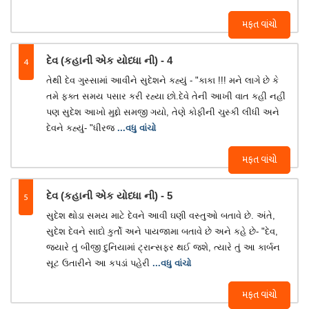
મફત વાંચો
4
દેવ (કહાની એક યોધ્ધા ની) - 4
તેથી દેવ ગુસ્સામાં આવીને સુદેશને કહ્યું - "કાકા !!! મને લાગે છે કે
તમે ફક્ત સમય પસાર કરી રહ્યા છો.દેવે તેની આખી વાત કહી નહીં
પણ સુદેશ આખો મુદ્દો સમજી ગયો, તેણે કોફીની ચુસ્કી લીધી અને
દેવને કહ્યું- "ધીરજ
...વધુ વાંચો
મફત વાંચો
5
દેવ (કહાની એક યોધ્ધા ની) - 5
સુદેશ થોડા સમય માટે દેવને આવી ઘણી વસ્તુઓ બતાવે છે. અંતે,
સુદેશ દેવને સાદો કુર્તો અને પાયજામા બતાવે છે અને કહે છે- "દેવ,
જ્યારે તું બીજી દુનિયામાં ટ્રાન્સફર થઈ જશે, ત્યારે તું આ કાર્બન
સૂટ ઉતારીને આ કપડાં પહેરી
...વધુ વાંચો
મફત વાંચો