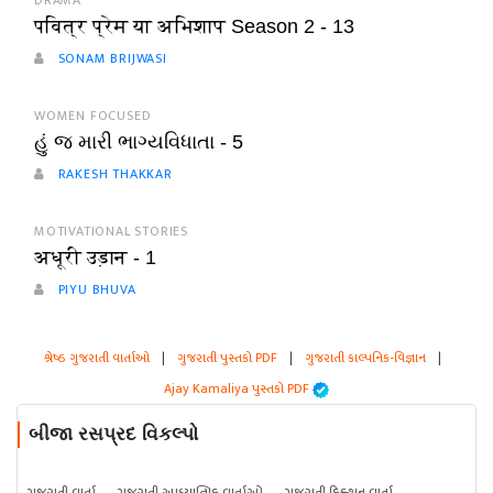
DRAMA
पवित्र प्रेम या अभिशाप Season 2 - 13
SONAM BRIJWASI
WOMEN FOCUSED
હું જ મારી ભાગ્યવિધાતા - 5
RAKESH THAKKAR
MOTIVATIONAL STORIES
अधूरी उड़ान - 1
PIYU BHUVA
શ્રેષ્ઠ ગુજરાતી વાર્તાઓ
|
ગુજરાતી પુસ્તકો PDF
|
ગુજરાતી કાલ્પનિક-વિજ્ઞાન
|
Ajay Kamaliya પુસ્તકો PDF
બીજા રસપ્રદ વિકલ્પો