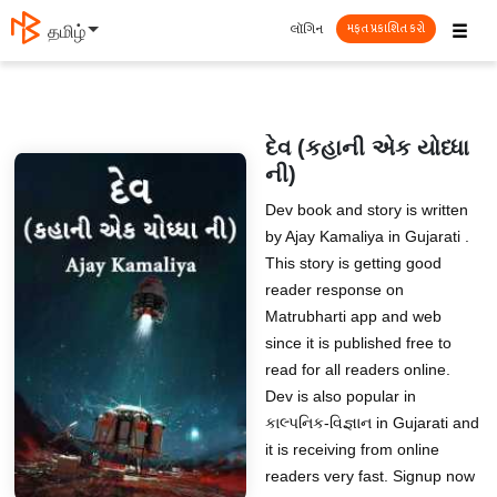
☰
લૉગિન
தமிழ்
મફત પ્રકાશિત કરો
દેવ (કહાની એક યોધ્ધા
ની)
Dev book and story is written
by Ajay Kamaliya in Gujarati .
This story is getting good
reader response on
Matrubharti app and web
since it is published free to
read for all readers online.
Dev is also popular in
કાલ્પનિક-વિજ્ઞાન in Gujarati and
it is receiving from online
readers very fast. Signup now