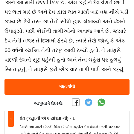
'અને આ મારી છેલ્લી કિક છે. એમ કહીને દેવ વંશને છાતી
પર લાત મારે છે અને દેવ દ્વારા લાત માર્યા બાદ વંશ નીચે પડી
જાય છે. દેવે તરત જ તેનો સીધો હાથ લંબાવ્યો અને વંશને
ઉપાડ્યો. પછી કોઈની તાળીઓનો અવાજ આવે છે. જ્યારે
દેવ તેની નજર તે દિશામાં ફેરવે છે, ત્યારે તેણે જોયું કે એક
60 વર્ષનો વ્યક્તિ તેની તરફ આવી રહ્યો હતો. તે માણસે
વાદળી રંગનો સૂટ પહેર્યો હતો અને તેના ચહેરા પર હળવું
સ્મિત હતું, તે માણસે ફરી એક વાર તાળી પાડી અને કહ્યું
મફત વાંચો
આ પુસ્તકને શેર કરો:
1
દેવ (કહાની એક યોધ્ધા ની) - 1
'અને આ મારી છેલ્લી કિક છે.એમ કહીને દેવ વંશને છાતી પર લાત
મારે છે અને દેવ દ્વારા લાત માર્યા બાદ વંશ નીચે પડી જાય છે. દેવે