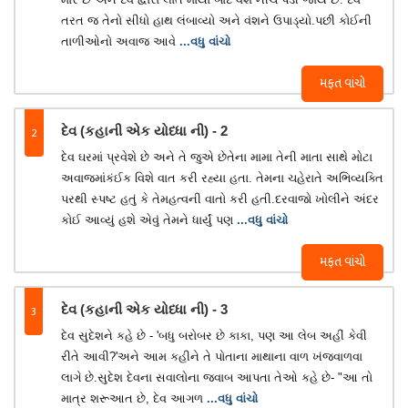
તરત જ તેનો સીધો હાથ લંબાવ્યો અને વંશને ઉપાડ્યો.પછી કોઈની
તાળીઓનો અવાજ આવે
...વધુ વાંચો
મફત વાંચો
2
દેવ (કહાની એક યોધ્ધા ની) - 2
દેવ ઘરમાં પ્રવેશે છે અને તે જુએ છેતેના મામા તેની માતા સાથે મોટા
અવાજમાંકંઈક વિશે વાત કરી રહ્યા હતા. તેમના ચહેરાતે અભિવ્યક્તિ
પરથી સ્પષ્ટ હતું કે તેમહત્વની વાતો કરી હતી.દરવાજો ખોલીને અંદર
કોઈ આવ્યું હશે એવું તેમને ધાર્યું પણ
...વધુ વાંચો
મફત વાંચો
3
દેવ (કહાની એક યોધ્ધા ની) - 3
દેવ સુદેશને કહે છે - 'બધુ બરોબર છે કાકા, પણ આ લેબ અહીં કેવી
રીતે આવી?'અને આમ કહીને તે પોતાના માથાના વાળ ખંજવાળવા
લાગે છે.સુદેશ દેવના સવાલોના જવાબ આપતા તેઓ કહે છે- "આ તો
માત્ર શરૂઆત છે, દેવ આગળ
...વધુ વાંચો