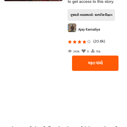
to get access to this story.
ગુજરાતી નવલકથાઓ - કાલ્પનિક-વિજ્ઞાન
Ajay Kamaliya
(20.8k)
34.1k
0
15k
મફત વાંચો