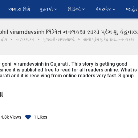
અમારા વિશે
પુસ્તકો 
વિડિઓ 
પેપરબેક 
જાહેર
ohil viramdevsinh લિખિત નવલકથા સાચો પ્રેમ શુ કેહવાય.
હોમ
નવલકથાઓ
ગુજરાતી નવલકથાઓ
સાચો પ્રેમ શુ કેહવાય... - નવલકથા
y gohil viramdevsinh in Gujarati . This story is getting good
ce it is published free to read for all readers online. What is
jarati and it is receiving from online readers very fast. Signup
ા
14.8k
Views
1
Likes