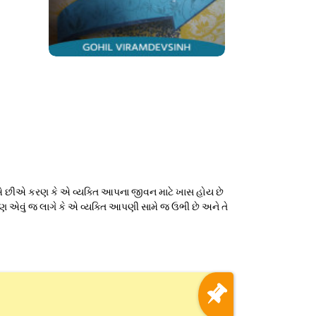
 છીએ કરણ કે એ વ્યક્તિ આપના જીવન માટે ખાસ હોય છે
 એવું જ લાગે કે એ વ્યક્તિ આપણી સામે જ ઉભી છે અને તે