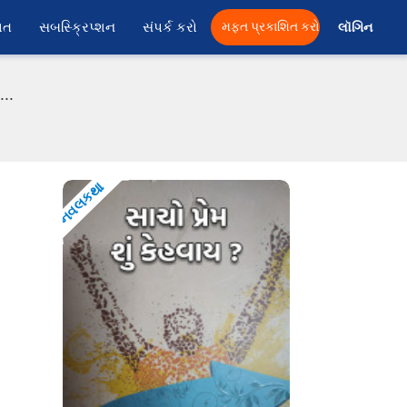
ાત
સબસ્ક્રિપ્શન
સંપર્ક કરો
મફત પ્રકાશિત કરો
લૉગિન 
..
નવલકથા