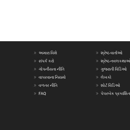
અમારા વિશે
શ્રેષ્ઠ વાર્તાઓ
સંપર્ક કરો
શ્રેષ્ઠ નવલકથા
ગોપનીયતા નીતિ
ગુજરાતી વિડિઓ
વાપરવાના નિયમો
લેખકો
વળતર નીતિ
શોર્ટ વિડિઓ
FAQ
પેપરબેક પ્રકાશિત