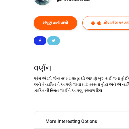
સંપૂર્ણ વાર્તા વાંચો
મોબાઈલ પર ડા
વર્ણન
પ્રેમ એટલે જેના સપના માત્ર થી આપણે ખુશ થઈ જતા હો
અને તે વ્યક્તિ ને આપણે જોવા માટે તરસતા હોય અને એ વ્
વ્યક્તિ ની સ્મિત જોઈને આપણું પ્રેમાળ દિલ
More Interesting Options