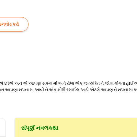
ઉનલોડ કરો
ઈએ છીએ અને એ આપણા સપના માં અને રોજ એક જ વ્યક્તિ ને જોવા માંગતા હોઈએ
યક્તિ આપણા સપના માં આવી ને એક મીઠી સ્માઈલ આપે એટલે આપણ ને સપના માં પણ
સંપૂર્ણ નવલકથા