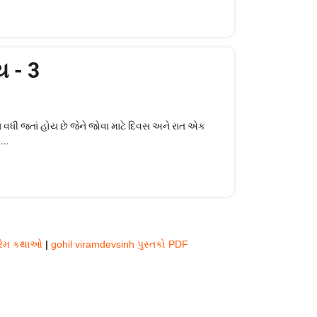
ય - 3
 વધી જતાં હોય છે જેને જોવા માટે દિવસ અને રાત એક
..
પ્રેમ કથાઓ
|
gohil viramdevsinh પુસ્તકો PDF