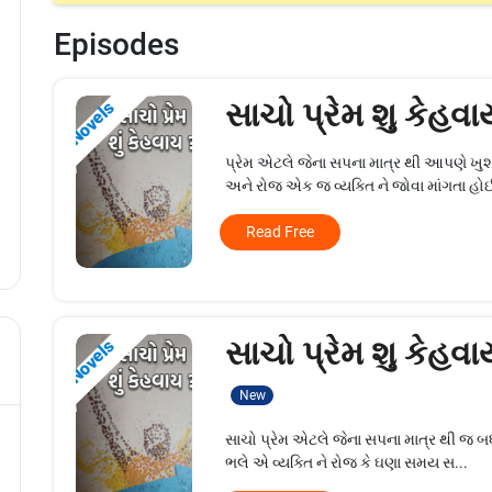
Episodes
સાચો પ્રેમ શુ કેહવા
Novels
પ્રેમ એટલે જેના સપના માત્ર થી આપણે
અને રોજ એક જ વ્યક્તિ ને જોવા માંગતા હ
Read Free
સાચો પ્રેમ શુ કેહવા
Novels
New
સાચો પ્રેમ એટલે જેના સપના માત્ર થી જ બધ
ભલે એ વ્યક્તિ ને રોજ કે ઘણા સમય સ...