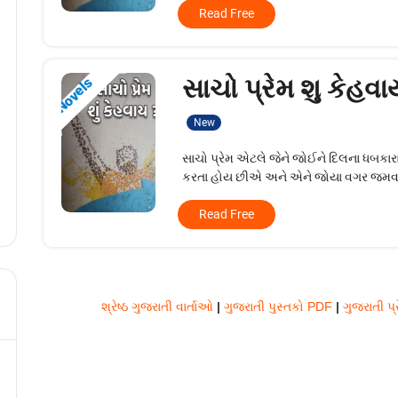
Read Free
સાચો પ્રેમ શુ કેહવા
Novels
New
સાચો પ્રેમ એટલે જેને જોઈને દિલના ધબકારા
કરતા હોય છીએ અને એને જોયા વગર જમવ.
Read Free
શ્રેષ્ઠ ગુજરાતી વાર્તાઓ
|
ગુજરાતી પુસ્તકો PDF
|
ગુજરાતી 