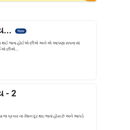
ય...
New
 ખુશ થઈ જતા હોઈએ છીએ અને એ આપણા સપના માં
ોઈએ છીએ...
ય - 2
ા જ પ્રકાર ના તેંશન દૂર થઇ જતાં હોય છે અને આપડે