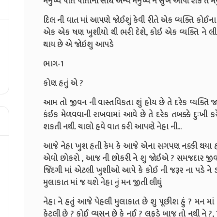
મનુષ્ય પોતે પોતાની સાથે અન્ય મનુષ્ય ને સુખ આપી શકે તે
દિલ ની વાત માં આપણે જોઈશું કેવી રીતે એક વ્યક્તિ કોઈન
એક એક ષણ ખુશીયો થી ભરી દેશે, કોઈ એક વ્યક્તિ ને લીધે
થાય છે એ જોઇશુ આપડે
ભાગ-1
કોણ હતું એ ?
આમ તો જીવન ની વાસ્તવિકતા શું હોય છે તે દરેક વ્યક્તિ જા
કંઈક મેળવવાની રાખવામાં આવે છે તે દરેક તબક્કે દુઃખી કરે
શકતી નથી. ચાલો હવે વાત કરી આપણે નેહા ની...
આજે નેહા ખુશ હતી કેમ કે આજે એના સગપણ નક્કી થયા હત
એવો છોકરો , આજ ની છોકરી ને શુ જોઈએ ? સમજદાર જીવન સ
જિંદગી માં એટલી ખુશીઓ આપે કે કોઈ ની જરૂર ના પડે ને 
મુલાકાત માં જ યશે નેહા નું મન જીતી લીઘું
નેહા ને હતું આજે પેહલી મુલાકાત છે શુ પૂછીશ હું ? મન 
કેટલી છે ? કોઈ વ્યસન છે કે નઈ ? લફડે બાજ તો નથી ન