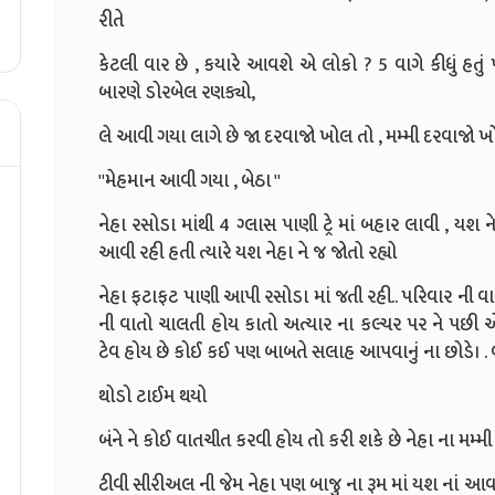
રીતે
કેટલી વાર છે , કયારે આવશે એ લોકો ? 5 વાગે કીધું હતું 
બારણે ડોરબેલ રણક્યો,
લે આવી ગયા લાગે છે જા દરવાજો ખોલ તો , મમ્મી દરવાજો ખો
''મેહમાન આવી ગયા , બેઠા ''
નેહા રસોડા માંથી 4 ગ્લાસ પાણી ટ્રે માં બહાર લાવી , ય
આવી રહી હતી ત્યારે યશ નેહા ને જ જોતો રહ્યો
નેહા ફટાફટ પાણી આપી રસોડા માં જતી રહી.. પરિવાર ની વા
ની વાતો ચાલતી હોય કાતો અત્યાર ના કલ્ચર પર ને પછી
ટેવ હોય છે કોઈ કઈ પણ બાબતે સલાહ આપવાનું ના છોડે। . બ
થોડો ટાઈમ થયો
બંને ને કોઈ વાતચીત કરવી હોય તો કરી શકે છે નેહા ના મમ્મી 
ટીવી સીરીઅલ ની જેમ નેહા પણ બાજુ ના રૂમ માં યશ નાં આવવ