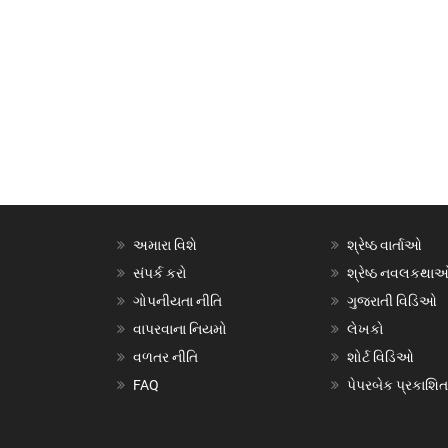
અમારા વિશે
શ્રેષ્ઠ વાર્તાઓ
સંપર્ક કરો
શ્રેષ્ઠ નવલકથા
ગોપનીયતા નીતિ
ગુજરાતી વિડિઓ
વાપરવાના નિયમો
લેખકો
વળતર નીતિ
શોર્ટ વિડિઓ
FAQ
પેપરબેક પ્રકાશિત