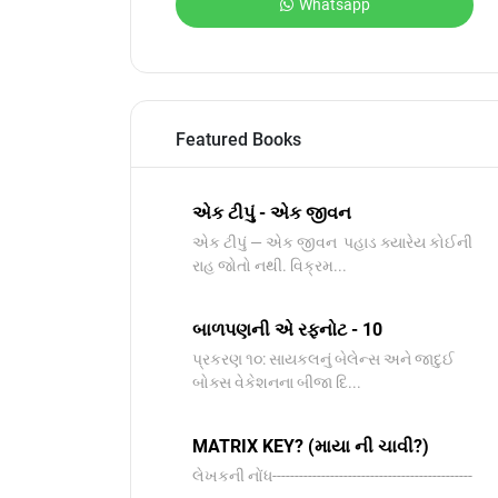
Whatsapp
Featured Books
એક ટીપું - એક જીવન
એક ટીપું — એક જીવન પહાડ ક્યારેય કોઈની
રાહ જોતો નથી. વિક્રમ...
બાળપણની એ રફનોટ - 10
પ્રકરણ ૧૦: સાયકલનું બેલેન્સ અને જાદુઈ
બોક્સ વેકેશનના બીજા દિ...
MATRIX KEY? (માયા ની ચાવી?)
લેખકની નોંધ---------------------------------------------