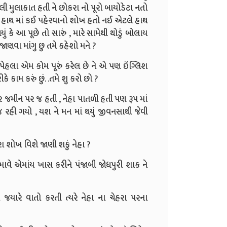
ી મુલાકાત હતી ને છોકરા નો પૂરો બાયોડેટા નતો
 હતો , હાથ માં કઈ પહેરવાનો શોખ હતો નઈ એટલે હાથ
ં કે આ પૂછે તો સારું , મારે સામેથી થોડું બોલાય
ક જાણવા માંગુ છુ તમે કહેશો મને ?
ના પેહલા એમ કોમ પૂરું કરેલ છે ને એ પણ ઇંગ્લિશ
ે કામ કરું છું. .તમે શુ કરો છો ?
ર જમીન પર જ હતી , નેહા પાતળી હતી પણ રૂપ માં
હી ગયો , યશ ને મન માં થયું જીવનસાથી જેવી
ારા શોખ વિશે જાણી શકું નેહા ?
 ભાવે એમાંય ખાસ કરીને પંજાબી જોધપુરી શાક ને
 જયારે વાતો કરતી ત્યરે નેહા ના ચેહરા પરના