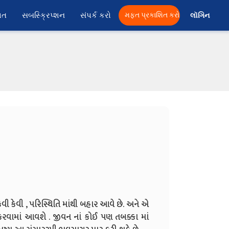
ાત
સબસ્ક્રિપ્શન
સંપર્ક કરો
મફત પ્રકાશિત કરો
લૉગિન 
, કેવી કેવી , પરિસ્થિતિ માંથી બહાર આવે છે. અને એ
 કરવામાં આવશે . જીવન નાં કોઈ પણ તબક્કા માં