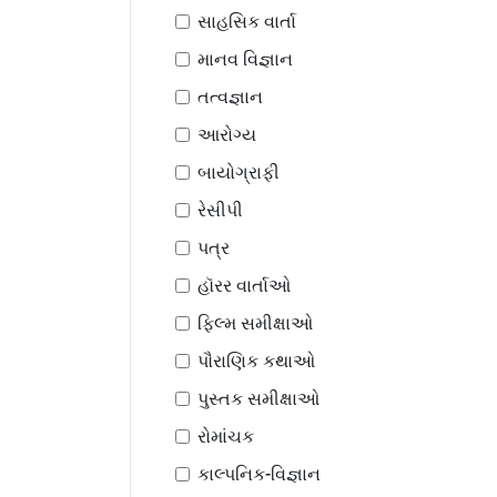
સાહસિક વાર્તા
માનવ વિજ્ઞાન
તત્વજ્ઞાન
આરોગ્ય
બાયોગ્રાફી
રેસીપી
પત્ર
હૉરર વાર્તાઓ
ફિલ્મ સમીક્ષાઓ
પૌરાણિક કથાઓ
પુસ્તક સમીક્ષાઓ
રોમાંચક
કાલ્પનિક-વિજ્ઞાન