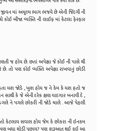
 મનુષ્ય આ સંસારરૂપી ભવસાગર પાર કરી શકે છે.
ા જીવન માં અમૂલ્ય ભાગ ભજવે છે એની જિંદગી ની
 કોઈ બીજા વ્યક્તિ ની લાઈફ માં કેટલા ફેરફાર
ણતી જ હોય છે. છતાં અપેક્ષા જે કોઈ ની પાસે થી
 છે. તો પણ કોઈ વ્યક્તિ અપેક્ષા રાખવાનું છોડી
ા યશ જોડે , ખુશ હોય જ ને કેમ કે યશ હતો જ
ાથી કે જે એની દરેક ક્ષણ યાદગાર બનાવી દે ,
ડગલે ને પગલે છોકરી ની જોડે ચાલે . આજે પેહલી
માં તો કેટલાય સવાલ હોય જેમ કે છોકરા ની ઇનકમ
ે ?, પણ બધા થોડી પુછાય? પણ શરૂઆત થઈ કઈ આ