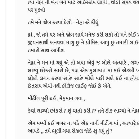
ત્યાં નેહા ની બેન બંને માટે આઈસ્ક્રીમ લાવી , થોડો સમય થ
પર મુક્યો
તમે મને જોબ કરવા દેશો - નેહા એ કીધું
હાં , જો તમે ઘર અને જોબ સાથે મનેજ કરી સકો તો મને કોઈ પ્
જીવનસાથી બનવવા માંગુ છું ને પ્રોમિસ આપું છું તમારી 
તમારો સાથ આપીશ
નેહા ને મન માં થયું એ તો બધા એવું જ બોલે અત્યારે 
લાગ્યું છોકરો સારો છે, પણ એક મુલાકાત માં કઈ એટલી ખ
લોકો લગન કરવા સારું સારું બોલે પછી ભલે કઈ ના હોય.
છેતરાય એવી નથી કોલેજ લાઈફ જોઈ છે એને.
મીટીંગ પૂરી થઈ , મેહમાન ગયા ,
કેવો લાગ્યો છોકરો ? શું વાતો કરી ?? તને ઠીક લાગ્યો ને નેહ
એમ મમ્મી કઈ ખબર ના પડે એક નાની મીટીંગ માં , અત્યાર
આપડે ,, તમે ભૂલી ગયા સેજલ જોડે શુ થયું તું ?