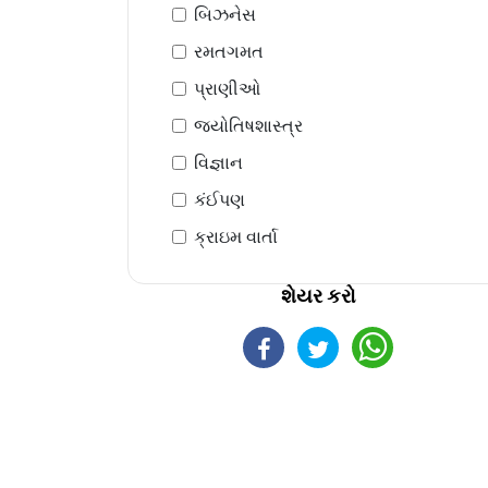
બિઝનેસ
રમતગમત
પ્રાણીઓ
જ્યોતિષશાસ્ત્ર
વિજ્ઞાન
કંઈપણ
ક્રાઇમ વાર્તા
શેયર કરો