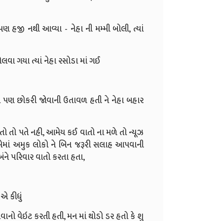
પણ હજી નથી આવ્યા - નેહા ની મમ્મી બોલી, ત્યાં
લવા ગયા ત્યાં નેહા રસોડા માં ગઈ
શ ને પણ છોકરી જોવાની ઉતાવળ હતી ને નેહા બહાર
તો તો પતે નહી, આમેય કઈ વાતો ના મળે તો ન્યૂઝ
 એમાં અમુક લોકો ને બિન જરૂરી સલાહ આપવાની
ંને પરિવાર વાતો કરતા હતા,
એ કીધું
ાનો વેઇટ કરતી હતી, મન માં થોડો ડર હતો કે શુ