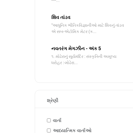
----...
શિવ તાંડવ
"આધુનિક ભૌતિકવિજ્ઞાનીઓ માટે શિવનું તાંડવ
એ સબ-એટોમિક મેટર (ક...
નવતરંગ મેગઝીન - અંક 5
૧. મોઢેરાનું સૂર્યમંદિર : સંસ્કૃતિની અમૂલ્ય
ધરોહર :-​મોઢેરા...
શ્રેણી
વાર્તા
આધ્યાત્મિક વાર્તાઓ