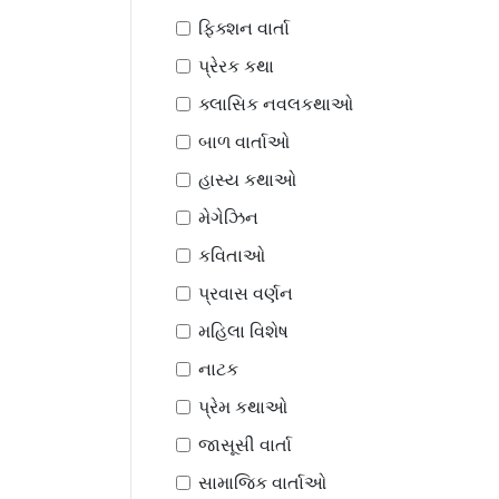
ફિક્શન વાર્તા
પ્રેરક કથા
ક્લાસિક નવલકથાઓ
બાળ વાર્તાઓ
હાસ્ય કથાઓ
મેગેઝિન
કવિતાઓ
પ્રવાસ વર્ણન
મહિલા વિશેષ
નાટક
પ્રેમ કથાઓ
જાસૂસી વાર્તા
સામાજિક વાર્તાઓ