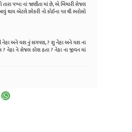
ો તારા પપ્પા નાં જાણીતા માં છે, એ બિચારી સેજલ
 , આવું થાય એટલે છોકરી નો કોઈના પર થી ભરોસો
્કી નેહા અને યશ નું સગપણ, ? શુ નેહા અને યશ ના
લ ? નેહા ને સેજલ કોણ હતા ? નેહા ના જીવન માં