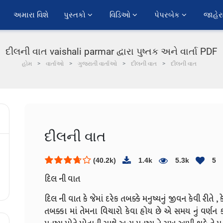
અમારા વિશે
પુસ્તકો 
વિડિઓ 
પેપરબેક 
જાહેર
દીલની વાત vaishali parmar દ્વારા પુષ્તક અને વાર્તા PDF
હોમ
વાર્તાઓ
ગુજરાતી વાર્તાઓ
દીલની વાત
દીલની વાત
દીલની વાત
(40.2k)
1.4k
5.3k
5
દિલ ની વાત
દિલ ની વાત કે જેમાં દરેક તબક્કે મનુષ્યનું જીવન કેવી રીતે 
તબક્કા માં તેમના વિચારો કેવા હોય છે એ સમય નું વર્ણન