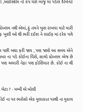
યો ,આઈસ્ક્રીમ નો કપ યશે બાજુ માં પડેલ કૅબિનેટ
રોબ્લમ નથી એમાં, હું તમને ખુશ રાખવા માટે મારી
લાઈફ ખુશી ઓ થી ભરી દઈશ ને લાઈફ માં દરેક પળે
, લગન પછી બધા ફરી જાય , પણ જાણે આ સમય એને
બર ના પડે કોઈના વિશે, સાચો પ્રોબ્લમ એજ છે
 પણ અમારી નેહા પણ હોશિયાર છે.. કોઈ ના થી
ા બેટા ? - મમ્મી એ બોલી
ે કોઈ ના પર ભરોસો એક મુલાકાત પરથી ના મુકાય