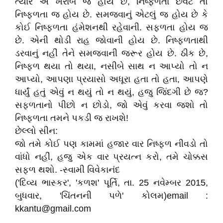
ત્યારે એ ખરાબ જ હોય છે, નિષ્ફળતા છેવટે તો
નિષ્ફળતા જ હોય છે. સમજવાનું એટલું જ હોય છે કે
કોઈ નિષ્ફળતા હંમેશનથી રહેવાની. સફળતા હોય જ
છે. એની થોડી રાહ જોવાની હોય છે. નિષ્ફળતાથી
ડરવાનું નહીં તેને સમજવાની જરૂર હોય છે. ઠીક છે,
નિષ્ફળ થયા તો થયા, નસીબે સાથ ન આપ્યો તો ન
આપ્યો, આપણા પ્રયાસો અધૂરા હતા તો હતા, આપણે
ધાર્યું હતું એવું ન થયું તો ન થયું, હજુ જિંદગી છે જ?
સફળતાનો પીછો ન છોડો, જો એવું કરવા જશો તો
નિષ્ફળતા તમને પકડી જ રાખશે!
છેલ્લો સીન:
જો તમે કોઈ પણ કામમાં હજાર વાર નિષ્ફળ નીવડો તો
વાંધો નહીં, હજુ એક વાર પ્રયત્ન કરો, તમે ચોક્કસ
સફળ થશો. -સ્વામી વિવેકાનંદ
('દિવ્ય ભાસ્કર', 'કળશ' પૂર્તિ, તા. 25 નવેમ્બર 2015,
બુધવાર, 'ચિંતનની પળે' કોલમ)email :
kkantu@gmail.com