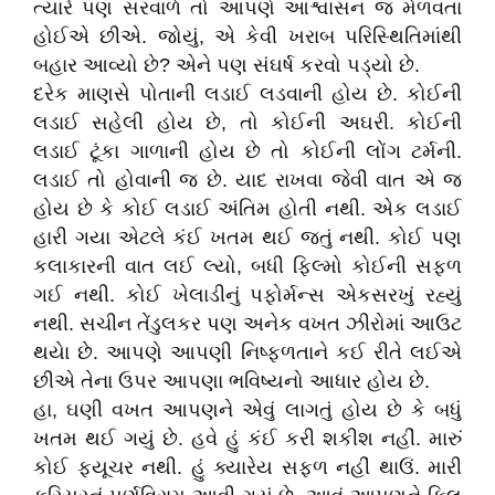
ત્યારે પણ સરવાળે તો આપણે આશ્વાસન જ મેળવતાં
હોઈએ છીએ. જોયું, એ કેવી ખરાબ પરિસ્થિતિમાંથી
બહાર આવ્યો છે? એને પણ સંઘર્ષ કરવો પડ્યો છે.
દરેક માણસે પોતાની લડાઈ લડવાની હોય છે. કોઈની
લડાઈ સહેલી હોય છે, તો કોઈની અઘરી. કોઈની
લડાઈ ટૂંકા ગાળાની હોય છે તો કોઈની લોંગ ટર્મની.
લડાઈ તો હોવાની જ છે. યાદ રાખવા જેવી વાત એ જ
હોય છે કે કોઈ લડાઈ અંતિમ હોતી નથી. એક લડાઈ
હારી ગયા એટલે કંઈ ખતમ થઈ જતું નથી. કોઈ પણ
કલાકારની વાત લઈ લ્યો, બધી ફિલ્મો કોઈની સફળ
ગઈ નથી. કોઈ ખેલાડીનું પફોર્મન્સ એકસરખું રહ્યું
નથી. સચીન તેંડુલકર પણ અનેક વખત ઝીરોમાં આઉટ
થયાે છે. આપણે આપણી નિષ્ફળતાને કઈ રીતે લઈએ
છીએ તેના ઉપર આપણા ભવિષ્યનો આધાર હોય છે.
હા, ઘણી વખત આપણને એવું લાગતું હોય છે કે બધું
ખતમ થઈ ગયું છે. હવે હું કંઈ કરી શકીશ નહીં. મારું
કોઈ ફ્યૂચર નથી. હું ક્યારેય સફળ નહીં થાઉં. મારી