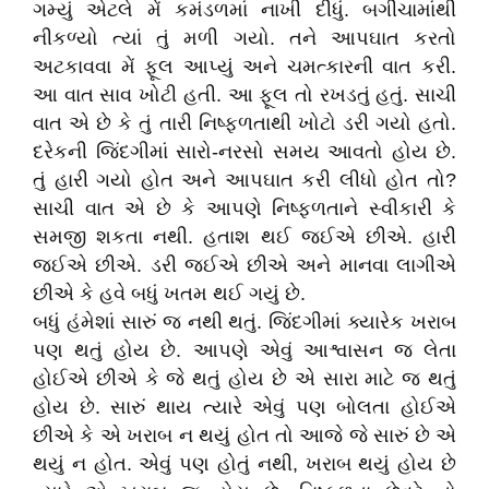
ગમ્યું એટલે મેં કમંડળમાં નાખી દીધું. બગીચામાંથી
નીકળ્યો ત્યાં તું મળી ગયો. તને આપઘાત કરતો
અટકાવવા મેં ફૂલ આપ્યું અને ચમત્કારની વાત કરી.
આ વાત સાવ ખોટી હતી. આ ફૂલ તો રખડતું હતું. સાચી
વાત એ છે કે તું તારી નિષ્ફળતાથી ખોટો ડરી ગયો હતો.
દરેકની જિંદગીમાં સારો-નરસો સમય આવતો હોય છે.
તું હારી ગયો હોત અને આપઘાત કરી લીધો હોત તો?
સાચી વાત એ છે કે આપણે નિષ્ફળતાને સ્વીકારી કે
સમજી શકતા નથી. હતાશ થઈ જઈએ છીએ. હારી
જઈએ છીએ. ડરી જઈએ છીએ અને માનવા લાગીએ
છીએ કે હવે બધું ખતમ થઈ ગયું છે.
બધું હંમેશાં સારું જ નથી થતું. જિંદગીમાં ક્યારેક ખરાબ
પણ થતું હોય છે. આપણે એવું આશ્વાસન જ લેતા
હોઈએ છીએ કે જે થતું હોય છે એ સારા માટે જ થતું
હોય છે. સારું થાય ત્યારે એવું પણ બોલતા હોઈએ
છીએ કે એ ખરાબ ન થયું હોત તો આજે જે સારું છે એ
થયું ન હોત. એવું પણ હોતું નથી, ખરાબ થયું હોય છે