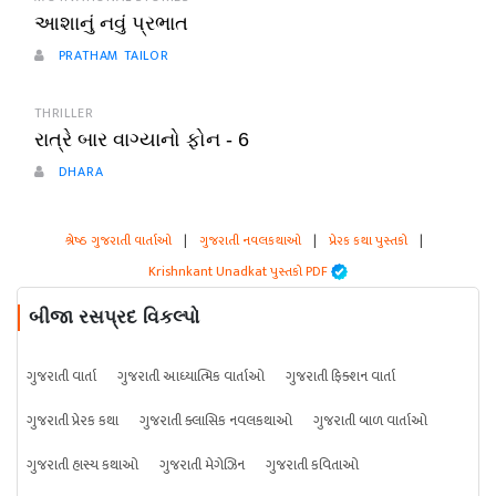
આશાનું નવું પ્રભાત
PRATHAM TAILOR
THRILLER
રાત્રે બાર વાગ્યાનો ફોન - 6
DHARA
શ્રેષ્ઠ ગુજરાતી વાર્તાઓ
|
ગુજરાતી નવલકથાઓ
|
પ્રેરક કથા પુસ્તકો
|
Krishnkant Unadkat પુસ્તકો PDF
બીજા રસપ્રદ વિકલ્પો
ગુજરાતી વાર્તા
ગુજરાતી આધ્યાત્મિક વાર્તાઓ
ગુજરાતી ફિક્શન વાર્તા
ગુજરાતી પ્રેરક કથા
ગુજરાતી ક્લાસિક નવલકથાઓ
ગુજરાતી બાળ વાર્તાઓ
ગુજરાતી હાસ્ય કથાઓ
ગુજરાતી મેગેઝિન
ગુજરાતી કવિતાઓ