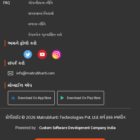
FAQ
ગોપનીયતા નીતિ
વાપરવાના નિયમો 
વળતર નીતિ
પેપરબેક પ્રકાશિત કરો
અમને ફોલો કરો
સંપર્ક કરો
info@matrubharti.com
મોબાઈલ એપ
Download On App Store
Download On Play Store
કોપીરાઈટ © 2026 Matrubharti Technologies Pvt. Ltd. સર્વ હક્ક સ્વાધીન
Custom Software Development Company India
Powered by :