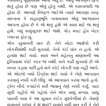
કરિયરનું પૂર્ણવિરામ આવી ગયું છે. આવું આપણને ફિલ
થતું હોય છે પણ એવું હોતું નથી. એ કામચલાઉ જ
હોય છે. આપણે નિષ્ફળ જઈએ ત્યારે આપણા તરફ
સાંત્વના કે સહાનુભૂતિ બતાવનારા એવું આશ્વાસન
આપતા હોય છે કે જે થતું હશે એ સારા માટે જ થતું
હશે. બધું સમુંસૂતરું થઈ જશે. ગોડ મસ્ટ હેવ બેટર
પ્લાન્સ ફોર યુ.
એક યુવાનની વાત છે. તેને ખોટા આક્ષેપો કરી
નોકરીમાંથી કાઢી મુકાયો. તેનો કંઈ વાંક ન હતો. એ
હતાશ થઈ ગયો. સારા અને મહેનતુ માણસની આ
દુનિયામાં કોઈ કદર જ નથી. મને કાઢી મુકાયો છે એ
ખબર પડ્યા પછી હવે મને કોઈ નોકરી પણ નહીં આપે.
એ એટલો બધો ડિપ્રેસ થઈ ગયો કે તેણે આપઘાત
કરવાનું નક્કી કરી લીધું. એ આપઘાત કરવા જતો હતો.
ટ્રેન નીચે કપાઈને મરી જવાનું તેણે નક્કી કર્યું. પાટા
સુધી પહોંચે એ પહેલાં તેને એક સાધુ મળ્યા. સાધુ
પારખી ગયા કે આ યુવાન કંઈક મુશ્કેલીમાં છે. તેમણે
યુવાનને પૂછ્યું કે શું થયું? યુવાને બધી વાત કરી કે તેને