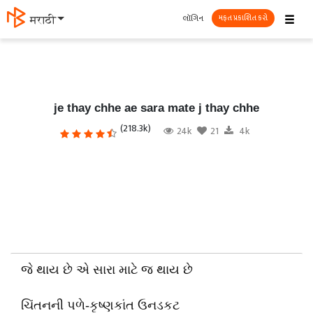
☰
લૉગિન
मराठी
મફત પ્રકાશિત કરો
je thay chhe ae sara mate j thay chhe
(218.3k)
24k
21
4k
જે થાય છે એ સારા માટે જ થાય છે
ચિંતનની પળે-કૃષ્ણકાંત ઉનડકટ