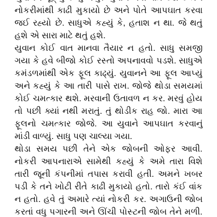
નોકરીમાંથી કાઢી મુકાયો છે અને પોતે આપઘાત કરવા
જઈ રહ્યો છે. સાધુએ કહ્યું કે, હતાશ ન થા. જે થતું
હશે એ સારા માટે થતું હશે.
યુવાન કોઈ વાત માનવા તૈયાર ન હતો. સાધુ સમજી
ગયા કે હવે બીજો કોઈ રસ્તો અપનાવવો પડશે. સાધુએ
કમંડળમાંથી એક ફૂલ કાઢ્યું. યુવાનને આ ફૂલ આપ્યું
અને કહ્યું કે આ તારી પાસે રાખ. જોજે થોડા સમયમાં
કોઈ ચમત્કાર થશે. મરવાની ઉતાવળ ન કર. મરવું હોય
તો પછી ક્યાં નથી મરાતું. તું થોડીક રાહ જો. મારા આ
ફૂલનો ચમત્કાર જોજે. આ યુવાને આપઘાત કરવાનું
માંડી વાળ્યું. સાધુ પણ ચાલ્યા ગયા.
થોડા સમય પછી તેને એક જોબની ઓફર આવી.
નોકરી આપનારાએ સામેથી કહ્યું કે અમે તારા વિશે
તારી જૂની કંપનીમાં તપાસ કરાવી હતી. અમને ખબર
પડી કે તને ખોટી રીતે કાઢી મુકાયો હતો. તારો કંઈ વાંક
ન હતો. હવે તું અમારે ત્યાં નોકરી કર. અગાઉની જોબ
કરતાં વધુ પગારની અને ઊંચી પોસ્ટની જોબ તેને મળી.