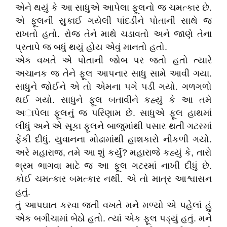
એને થયું કે આ સાધુએ આપેલા ફૂલનો જ ચમત્કાર છે.
એ ફૂલની સુકાઈ ગયેલી પાંદડીને પોતાની સાથે જ
રાખતો હતો. રોજ તેને માથે ચડાવતો અને જાણે તેના
પ્રતાપે જ બધું થયું હોય એવું માનતો હતો.
એક વખતે એ પોતાની જોબ પર જતો હતો ત્યારે
અચાનક જ તેને ફૂલ આપનાર સાધુ સામે આવી ગયા.
સાધુને જોઈને એ તો એમના પગે પડી ગયો. ગળગળો
થઈ ગયો. સાધુને ફૂલ બતાવીને કહ્યું કે આ તમે
અાપેલા ફૂલનું જ પરિણામ છે. સાધુએ ફૂલ હાથમાં
લીધું અને એ સૂકા ફૂલને બાજુમાંથી પસાર થતી ગટરમાં
ફેંકી દીધું. યુવાનના મોઢામાંથી હાશકારો નીકળી ગયો.
અરે મહારાજ, તમે આ શું કર્યું? મહારાજે કહ્યું કે, તારો
ભ્રમ ભાગવા માટે જ આ ફૂલ ગટરમાં નાખી દીધું છે.
કોઈ ચમત્કાર બમત્કાર નથી. એ તો માત્ર આશ્વાસન
હતું.
તું આપઘાત કરવા જતી વખતે મને મળ્યો એ પહેલાં હું
એક બગીચામાં બેઠો હતો. ત્યાં એક ફૂલ પડ્યું હતું. મને