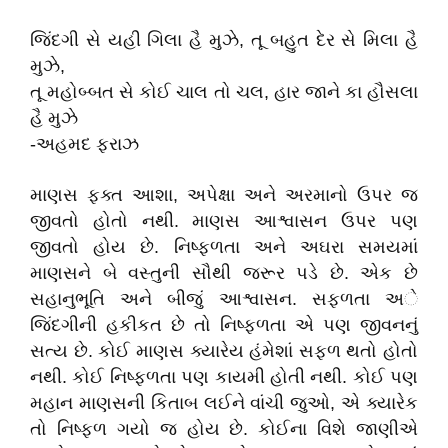
જિંદગી સે યહી ગિલા હૈ મુઝે, તૂ બહુત દેર સે મિલા હૈ
મુઝે,
તૂ મહોબ્બત સે કોઈ ચાલ તો ચલ, હાર જાને કા હૌસલા
હૈ મુઝે
-અહમદ ફરાઝ
માણસ ફક્ત આશા, અપેક્ષા અને અરમાનો ઉપર જ
જીવતો હોતો નથી. માણસ આશ્વાસન ઉપર પણ
જીવતો હોય છે. નિષ્ફળતા અને અઘરા સમયમાં
માણસને બે વસ્તુની સૌથી જરૂર પડે છે. એક છે
સહાનુભૂતિ અને બીજું આશ્વાસન. સફળતા અે
જિંદગીની હકીકત છે તો નિષ્ફળતા એ પણ જીવનનું
સત્ય છે. કોઈ માણસ ક્યારેય હંમેશાં સફળ થતો હોતો
નથી. કોઈ નિષ્ફળતા પણ કાયમી હોતી નથી. કોઈ પણ
મહાન માણસની કિતાબ લઈને વાંચી જુઓ, એ ક્યારેક
તો નિષ્ફળ ગયો જ હોય છે. કોઈના વિશે જાણીએ