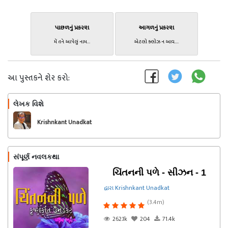
પાછળનું પ્રકરણ
આગળનું પ્રકરણ
મેં તને આપેલું નામ...
એટલો ક્લોઝ ન આવ....
આ પુસ્તકને શેર કરો:
લેખક વિશે
અનુસરો
Krishnkant Unadkat
સંપૂર્ણ નવલકથા
ચિંતનની પળે - સીઝન - 1
દ્વારા Krishnkant Unadkat
(3.4m)
262.1k
204
71.4k