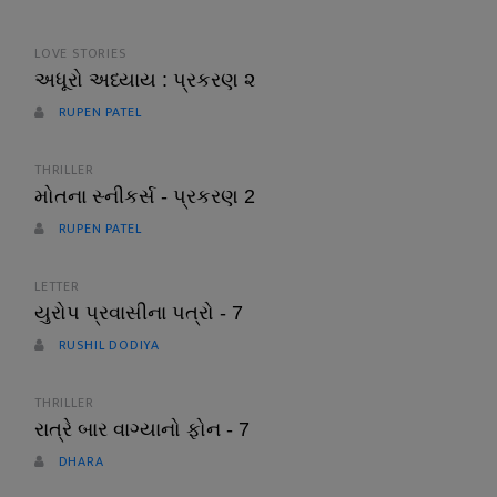
LOVE STORIES
અધૂરો અધ્યાય : પ્રકરણ ૨
RUPEN PATEL
THRILLER
મોતના સ્નીકર્સ - પ્રકરણ 2
RUPEN PATEL
LETTER
યુરોપ પ્રવાસીના પત્રો - 7
RUSHIL DODIYA
THRILLER
રાત્રે બાર વાગ્યાનો ફોન - 7
DHARA