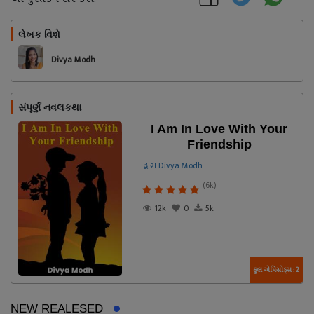
લેખક વિશે
અનુસરો
Divya Modh
સંપૂર્ણ નવલકથા
I Am In Love With Your
Friendship
દ્વારા Divya Modh
(6k)
12k
0
5k
કુલ એપિસોડ્સ : 2
NEW REALESED