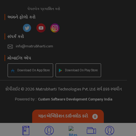
પેપરબેક પ્રકાશિત કરો
અમને ફોલો કરો
સંપર્ક કરો
info@matrubharti.com
મોબાઈલ એપ
Download On App Store
Download On Play Store
કોપીરાઈટ © 2026 Matrubharti Technologies Pvt. Ltd. સર્વ હક્ક સ્વાધીન
Custom Software Development Company India
Powered by :
મફત એપ્લિકેશન ડાઉનલોડ કરો