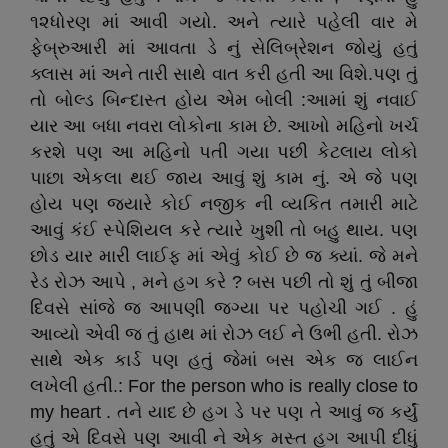
૧૨ધોરણ માં આવી ગયો. અને ત્યારે પહેલી વાર મે
ફેબ્રુઆરી માં આવતા ડે નું સેલિબ્રેશન જોયું હતું
ક્લાસ માં અને તારી સાથે વાત કરી હતી આ વિશે.પણ તું
તો બોલ્ડ બિન્દાસ્ત હોય એમ બોલી :આમાં શું નવાઈ
યાર આ બધા નવરા લોકોના કામ છે. આખો મહિનો ખર્ચ
કરશે પણ આ મહિનો પતી ગયા પછી કેટલાય લોકો
પાછા એકલા થઈ જાય આવું શું કામ નું. એ જે પણ
હોય પણ જ્યારે કોઈ નજીક ની વ્યકિત તમારી માટે
આવું કંઈ સ્પેશિયલ કરે ત્યારે ખુશી તો બહુ થાય. પણ
છોડ યાર મારી લાઈફ માં એવું કોઈ છે જ ક્યાં. જે મને
રેડ રોઝ આપે , મને હગ કરે ? બસ પછી તો શું તું બીજા
દિવસે સાંજે જ આપણી જગ્યા પર પહોચી ગઈ . હું
આવ્યો એવી જ તું હાથ માં રોઝ લઈ ને ઉભી હતી. રોઝ
સાથે એક કાર્ડ પણ હતું જેમાં બસ એક જ લાઈન
લખેલી હતી.: For the person who is really close to
my heart . તને યાદ છે હગ ડે પર પણ તે આવું જ કર્યું
હતું એ દિવસે પણ આવી ને એક મસ્ત હગ આપી દીધું