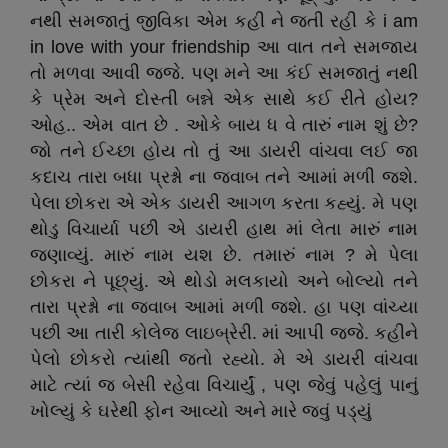
નથી સમજાતું જીવિકા એમ કહી ને જતી રહી કે i am
in love with your friendship આ વાત તને સમજાય
તો મળવા આવી જજે. પણ મને આ કંઈ સમજાતું નથી
કે પ્રેમ અને દોસ્તી બન્ને એક સાથે કઈ રીતે હોય?
ઓહ.. એમ વાત છે . ઓકે બાય ધ વે તારું નામ શું છે?
જો તને ઈચ્છા હોય તો તું આ ડાયરી વાંચવા લઈ જા
કદાચ તારા બધા પ્રશ્નો ના જવાબ તને આમાં મળી જશે.
પેલા છોકરા એ એક ડાયરી આગળ કરતા કહ્યું. મે પણ
થોડુ વિચાર્યા પછી એ ડાયરી હાથ માં લેતા મારું નામ
જણાવ્યું. મારું નામ યશ છે. તમારું નામ ? મે પેલા
છોકરા ને પૂછ્યું. એ થોડો મલકાયો અને બોલ્યો તને
તારા પ્રશ્નો ના જવાબ આમાં મળી જશે. હા પણ વાંચ્યા
પછી આ તારી કોલેજ લાઇબ્રેરી. માં આપી જજે. કહીને
પેલો છોકરો ત્યાંથી જતો રહ્યો. મે એ ડાયરી વાંચવા
માટે ત્યાં જ બેસી રહેવા વિચાર્યું , પણ જેવું પહેલું પાનું
ખોલ્યું કે ઘરેથી ફોન આવ્યો અને મારે જવું પડ્યું