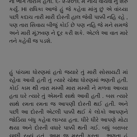
ના ભાગે તારીખ હતી. ૬- ૨-૨૦૧૬ મે નીચે વાંચવા નું શરુ
કર્યું. Hi રાધિકા આજે હું જે કહેવા માંગુ છું એ વાંચ્યા
પછી કદાચ તારી મારી દોસ્તી હાલ જેવી પાક્કી નહિ રહે ,
પણ તારા સિવાય બીજું કોઈ છે પણ નહિ જે મને સમજે
અને મારી મૂંઝવણ ને દૂર કરી શકે. એટલે આ વાત મારે
તને કહેવી જ પડશે.
હું પાંચમા ધોરણમાં હતો જ્યારે તું મારી સોસાયટી માં
રહેવા આવી હતી તું ત્યારે ચોથા ધોરણમાં ભણતી હતી.
કોઈ કામ થી તારા મમ્મી મારા મમ્મી ને મળવા આવ્યા
હતા ઘરે ત્યારે તું એમની સાથે આવી હતી . બસ ત્યારે
સાથે રમતા રમતા જ આપણી દોસ્તી થઈ હતી. અને
પછી આ દોસ્તી એટલી પાક્કી થઈ કે લોકો આપણને
જોડિયા બંધુ કહેવા લાગ્યા હતા. ધીરે ધીરે આપણે મોટા
થયા અને દોસ્તી વધારે પાક્કી થતી ગઈ. બધું બરાબર
ચાલી રહ્યું હતું .આમ જ મસ્તી કરતા , ભણતા હું