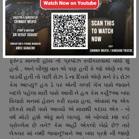
આજે થોડો ઉદાસ હતો.મારી જ બેસ્ટ ફ્રેન્ડ જીવિકા
એ મારા લવ પ્રપોઝલ નો સ્વીકાર ના કર્યો અને મે ના
પાડવાનું કારણ પૂછ્યું તો 'we are best friends ' .
આટલો જ જવાબ આપ્યો અને ગુસ્સામાં જતી રહી. હું
બસ અહી યુનિવર્સિટી ના ગાર્ડન માં બેઠો વિચાર કરતો
રહ્યો.મને જીવિકા પર ગુસ્સો હતો કે જો એ મને બેસ્ટ
ફ્રેન્ડ માનતી હોય તો પ્રપોઝ સ્વીકારવામાં વાંધો શું
હતો , અને બીજી વાત એ પણ હતી કે જો એણે ના જ
પાડવી હતી તો પછી રોઝ ડે ના દિવસે એણે મને રેડ રોઝ
કેમ આપ્યું? હગ ડે પર એની ગર્લ્સ ગેંગ પાસે જવાને
બદલે પહેલા મારી પાસે આવી ને હગ કેમ કર્યું?આ બધા
વિચારો મનમાં હેરાન કરી રહ્યા હતા, એવામાં જ એક
છોકરો મારી પાસે આવ્યો એ મારાથી કદાચ એક - બે
વર્ષ મોટો હશે એવું મને લાગ્યું. એ બોલ્યો Hii કઈ
પ્રોબ્લેમ છે તને? કેમ અહી એકલો બેઠો છે? તારે
લેક્ચર માં નથી જવાનું?મને આ બધા પ્રશ્નો ની જાણે