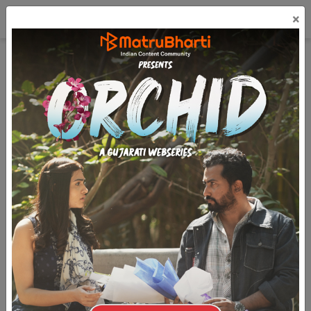
☰
×
લૉગિન
ગુજરાતી
મફત પ્રકાશિત કરો
I Am In Love With Your Friendship - 1
(3k)
6.8k
2.8k
પ્રકરણ- ૧