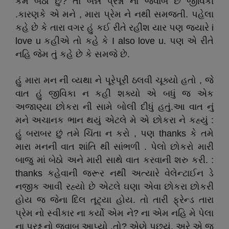
કેમ બેઠો છું? તો બન્ને પ્રશ્નો નો જવાબ છે જીવિકા
.કારણકે એ મને , મારા પ્રેમ ને નથી સમજતી. પહેલા
કહે છે કે તારા વગર હું કઈ રીતે રહીશ યાર પણ જ્યારે i
love u કહીએ તો કહે કે I also love u. પણ એ રીતે
નહિ જેમ તું કહે છે કે સમજે છે.
હું મારા મન ની વ્યથા ને પૂરેપૂરી ઠલવી ચૂક્યો હતો , જે
વાત હું જીવિકા ન કહી શક્યો એ બધું જ એક
અજાણ્યા છોકરા ની સામે બોલી દીધું હતું.આ વાત નું
મને અચાનક ભાન થયું એટલે મે એ છોકરા ને કહ્યું :
હું બરાબર છું તમે ચિંતા ન કરો , પણ thanks કે તમે
મારા મનની વાત શાંતિ થી સાંભળી . પેલો છોકરો મારી
બાજુ માં બેઠો અને મારી સાથે વાત કરવાની શરુ કરી. :
thanks કહેવાની જરૂર નથી અત્યારે વેલેન્ટાઈન ડે
નજીક આવી રહ્યો છે એટલે ઘણા એવા છોકરા છોકરી
હોય જ જેના દિલ તૂટ્યા હોય. તો તારી ફ્રેન્ડ તારા
પ્રેમ નો સ્વીકાર ના કર્યો એમ ને? ના એમ નહિ મે પેલા
ના પ્રશ્ન નો જવાબ આપ્યો .તો? એણે પૂછ્યું. અરે એ જ