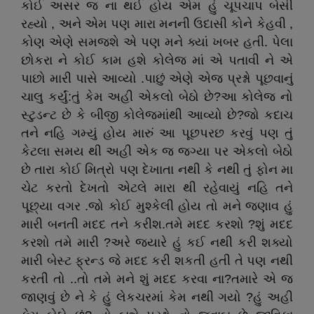
કોઈ અસર જ ના થઈ હોય એમ હું ચૂપચાપ બેસી
રહ્યો , અને એમ પણ મારા મનની ઉદાસી કોને કેહવી ,
કોણ એણે સમજશે એ પણ મને ક્યાં ખબર હતી. પેલા
છોકરા ને કોઈ કામ હશે કોલેજ માં એ પતાવી ને એ
પાછો મારી પાસે આવ્યો .પાછું એણે એજ પ્રશ્નો પૂછવાનું
ચાલુ કર્યું:તું કેમ અહી એકલો બેઠો છે?આ કોલેજ નો
સ્ટુડન્ટ છે કે બીજી કોલેજમાંથી આવ્યો છે?જો કદાચ
તને નહિ ગમ્યું હોય મારું આ પૂછપરછ કરવું પણ તું
કેટલા સમય થી અહી એક જ જગ્યા પર એકલો બેઠો
છે તારા કોઈ મિત્રો પણ દેખાતા નથી કે નથી તું ફોન મા
ચેટ કરતો દેખતો એટલે મારા થી રહેવાયું નહિ તને
પૂછ્યા વગર .જો કોઈ મુશ્કેલી હોય તો મને જણાવ હું
મારી બનતી મદદ તને કરીશ.તમે મદદ કરશો ?શું મદદ
કરશો તમે મારી ?અરે જ્યારે હું કઈ નથી કરી શક્યો
મારી બેસ્ટ ફ્રન્ડ જે મદદ કરી શકતી હતી તે પણ નથી
કરતી તો ..તો તમે મને શું મદદ કરવા ના?તમારે એ જ
જાણવું છે ને કે હું લેકચરમાં કેમ નથી ગયો ?હું અહી