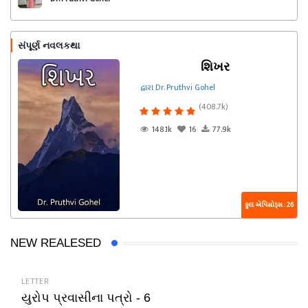
સંપૂર્ણ નવલકથા
શિખર
દ્વારા Dr. Pruthvi Gohel
(408.7k)
148.1k
16
77.9k
કુલ એપિસોડ્સ : 26
NEW REALESED
LETTER
યુરોપ પ્રવાસીના પત્રો - 6