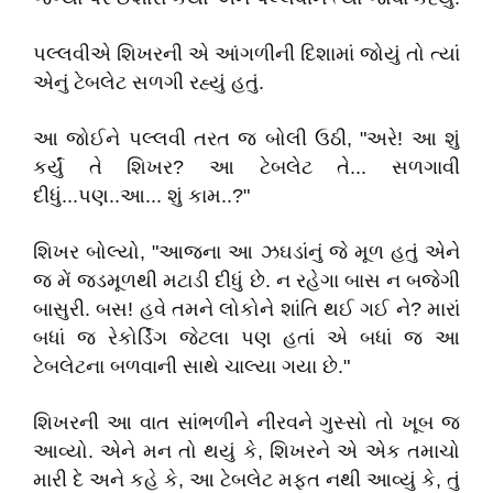
પલ્લવીએ શિખરની એ આંગળીની દિશામાં જોયું તો ત્યાં
એનું ટેબલેટ સળગી રહ્યું હતું.
આ જોઈને પલ્લવી તરત જ બોલી ઉઠી, "અરે! આ શું
કર્યું તે શિખર? આ ટેબલેટ તે... સળગાવી
દીધું...પણ..આ... શું કામ..?"
શિખર બોલ્યો, "આજના આ ઝઘડાંનું જે મૂળ હતું એને
જ મેં જડમૂળથી મટાડી દીધું છે. ન રહેગા બાસ ન બજેગી
બાસુરી. બસ! હવે તમને લોકોને શાંતિ થઈ ગઈ ને? મારાં
બધાં જ રેકોર્ડિંગ જેટલા પણ હતાં એ બધાં જ આ
ટેબલેટના બળવાની સાથે ચાલ્યા ગયા છે."
શિખરની આ વાત સાંભળીને નીરવને ગુસ્સો તો ખૂબ જ
આવ્યો. એને મન તો થયું કે, શિખરને એ એક તમાચો
મારી દે અને કહે કે, આ ટેબલેટ મફત નથી આવ્યું કે, તું