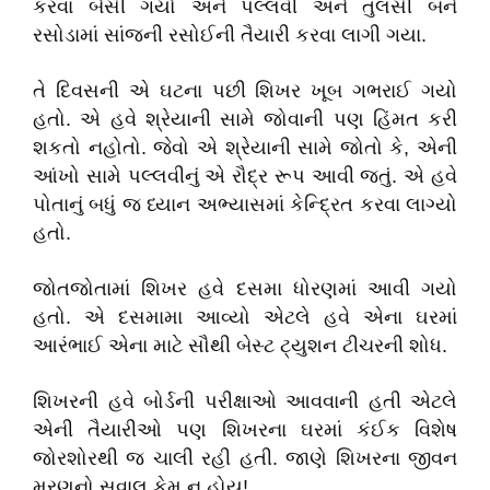
કરવા બેસી ગયો અને પલ્લવી અને તુલસી બંને
રસોડામાં સાંજની રસોઈની તૈયારી કરવા લાગી ગયા.
તે દિવસની એ ઘટના પછી શિખર ખૂબ ગભરાઈ ગયો
હતો. એ હવે શ્રેયાની સામે જોવાની પણ હિંમત કરી
શકતો નહોતો. જેવો એ શ્રેયાની સામે જોતો કે, એની
આંખો સામે પલ્લવીનું એ રૌદ્ર રૂપ આવી જતું. એ હવે
પોતાનું બધું જ ધ્યાન અભ્યાસમાં કેન્દ્રિત કરવા લાગ્યો
હતો.
જોતજોતામાં શિખર હવે દસમા ધોરણમાં આવી ગયો
હતો. એ દસમામા આવ્યો એટલે હવે એના ઘરમાં
આરંભાઈ એના માટે સૌથી બેસ્ટ ટ્યુશન ટીચરની શોધ.
શિખરની હવે બોર્ડની પરીક્ષાઓ આવવાની હતી એટલે
એની તૈયારીઓ પણ શિખરના ઘરમાં કંઈક વિશેષ
જોરશોરથી જ ચાલી રહી હતી. જાણે શિખરના જીવન
મરણનો સવાલ કેમ ન હોય!