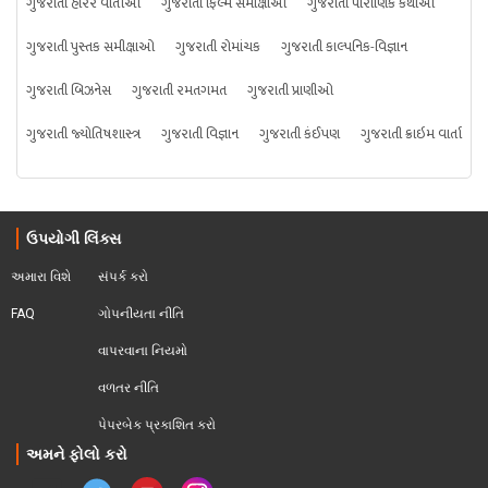
ગુજરાતી હૉરર વાર્તાઓ
ગુજરાતી ફિલ્મ સમીક્ષાઓ
ગુજરાતી પૌરાણિક કથાઓ
ગુજરાતી પુસ્તક સમીક્ષાઓ
ગુજરાતી રોમાંચક
ગુજરાતી કાલ્પનિક-વિજ્ઞાન
ગુજરાતી બિઝનેસ
ગુજરાતી રમતગમત
ગુજરાતી પ્રાણીઓ
ગુજરાતી જ્યોતિષશાસ્ત્ર
ગુજરાતી વિજ્ઞાન
ગુજરાતી કંઈપણ
ગુજરાતી ક્રાઇમ વાર્તા
ઉપયોગી લિંક્સ
અમારા વિશે
સંપર્ક કરો
FAQ
ગોપનીયતા નીતિ
વાપરવાના નિયમો 
વળતર નીતિ
પેપરબેક પ્રકાશિત કરો
અમને ફોલો કરો