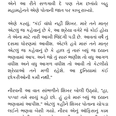
એને આ રીતે સળગાવી દે પણ તેમ છતાંયે બહુ
મહામહેનતે એણે પોતાની જાત પર કાબૂ રાખ્યો.
એણે કહ્યું, "કંઈ વાંધો નહીં શિખર. મારે તને માત્ર
એટલું જ કહેવાનું છે કે, આ શ્રેયા વગેરે જે કોઈ હોય
તે એના માટે તારી આખી જિંદગી પડી છે. આવતાં વર્ષે તું
દસમા ધોરણમાં આવીશ. એટલે હવે મારું તને માત્ર
એટલું જ કહેવાનું છે કે હાલ તું તારું બધું જ ધ્યાન
ભણવામાં આપ. અને જો તું સારું ભણીશ તો વધુ આગળ
વધીશ અને વધુ આગળ વધીશ તો આવી તો કેટલીયે
શ્રેયાઓ તને મળી રહેશે. આ દુનિયામાં કંઈ
છોકરીઓની કમી નથી."
નીરવની આ વાત સાંભળીને શિખર બોલી ઉઠ્યો, "હા,
પપ્પા! તમે સાચું કહો છો. હું હવે મારું બધું જ ધ્યાન
ભણવામાં આપીશ." એટલું કહીને શિખર પોતાના ચોપડા
લઈને ભણવા બેસી ગયો. નીરવ એનું ઑફિસનું કામ