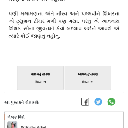
ઘણી મથામણના અંતે નીરવ અને પલ્લવીને શિખરના
એ ટ્યુશન ટીચર મળી પણ ગયા. પરંતુ એ આવનારા
શિક્ષક સૌના જીવનમાં કેવો બદલાવ લઈને આવશે એ
ત્યારે કોઈ જાણતું નહોતું.
પાછળનું પ્રકરણ
આગળનું પ્રકરણ
શિખર - 21
શિખર - 23
આ પુસ્તકને શેર કરો:
લેખક વિશે
અનુસરો
Dr. Pruthvi Gohel