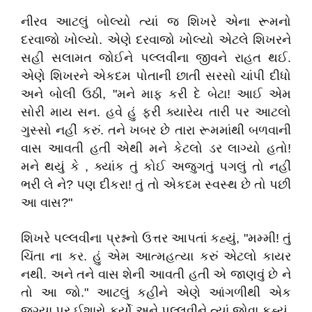
નીરવ આટલું બોલ્યો ત્યાં જ શિખરે એના રૂમનો
દરવાજો ખોલ્યો. એણે દરવાજો ખોલ્યો એટલે શિખરને
સહી સલામત જોઈને પલ્લવીના જીવને રાહત થઈ.
એણે શિખરને એકદમ પોતાની છાતી સરસો ચાંપી દીધો
અને બોલી ઉઠી, "મને માફ કરી દે બેટા! આઈ એમ
સોરી માય સન. હવે હું ફરી ક્યારેય તારી પર આટલો
ગુસ્સો નહીં કરું. તને ખબર છે તારા રૂમમાંથી બળવાની
વાસ આવતી હતી એથી મને કેટલો ડર લાગ્યો હતો!
મને થયું કે , ક્યાંક તું કોઈ અજુગતું પગલું તો નહીં
ભરી લે ને? પણ દીકરા! તું તો એકદમ સ્વસ્થ છે તો પછી
આ વાસ?"
શિખરે પલ્લવીના પ્રશ્નનો ઉત્તર આપતાં કહ્યું, "મમ્મી! તું
ચિંતા ના કર. હું એમ આત્મહત્યા કરું એટલો કાયર
નથી. અને તને વાસ શેની આવતી હતી એ જાણવું છે ને
તો આ જો." આટલું કહીને એણે આંગળીથી એક
જગ્યા પર ઈશારો કર્યો અને પલ્લવીને ત્યાં જોવા કહ્યું.