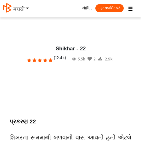
☰
લૉગિન
मराठी
મફત પ્રકાશિત કરો
Shikhar - 22
(12.4k)
5.5k
2
2.9k
પ્રકરણ 22
શિખરના રૂમમાંથી બળવાની વાસ આવતી હતી એટલે