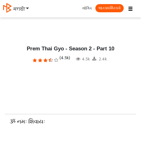
☰
લૉગિન
தமிழ்
મફત પ્રકાશિત કરો
Prem Thai Gyo - Season 2 - Part 10
(4.5k)
4.5k
2.4k
ૐ નમઃ શિવાયઃ