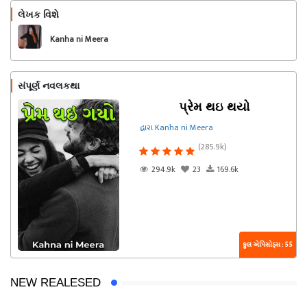
લેખક વિશે
અનુસરો
Kanha ni Meera
સંપૂર્ણ નવલકથા
પ્રેમ થઇ થયો
દ્વારા Kanha ni Meera
(285.9k)
294.9k
23
169.6k
કુલ એપિસોડ્સ : 55
NEW REALESED