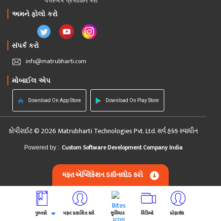
પેપરબેક પ્રકાશિત કરો
અમને ફોલો કરો
સંપર્ક કરો
info@matrubharti.com
મોબાઈલ એપ
Download On App Store
Download On Play Store
કોપીરાઈટ © 2026 Matrubharti Technologies Pvt. Ltd. સર્વ હક્ક સ્વાધીન
Custom Software Development Company India
Powered by :
મફત એપ્લિકેશન ડાઉનલોડ કરો
પુસ્તકો
મફત પ્રકાશિત કરો
સુવિચાર
વિડિઓ
પ્રોફાઈલ