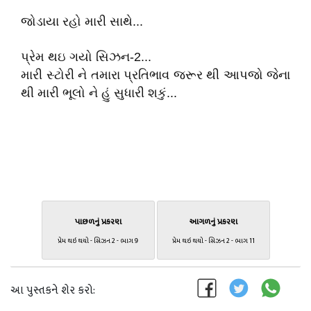
જોડાયા રહો મારી સાથે...
પ્રેમ થઇ ગયો સિઝન-2...
મારી સ્ટોરી ને તમારા પ્રતિભાવ જરૂર થી આપજો જેના
થી મારી ભૂલો ને હું સુધારી શકું...
પાછળનું પ્રકરણ
આગળનું પ્રકરણ
પ્રેમ થઇ થયો - સિઝન 2 - ભાગ 9
પ્રેમ થઇ થયો - સિઝન 2 - ભાગ 11
આ પુસ્તકને શેર કરો: