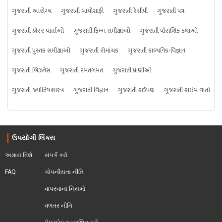
ગુજરાતી આરોગ્ય
ગુજરાતી બાયોગ્રાફી
ગુજરાતી રેસીપી
ગુજરાતી પત્ર
ગુજરાતી હૉરર વાર્તાઓ
ગુજરાતી ફિલ્મ સમીક્ષાઓ
ગુજરાતી પૌરાણિક કથાઓ
ગુજરાતી પુસ્તક સમીક્ષાઓ
ગુજરાતી રોમાંચક
ગુજરાતી કાલ્પનિક-વિજ્ઞાન
ગુજરાતી બિઝનેસ
ગુજરાતી રમતગમત
ગુજરાતી પ્રાણીઓ
ગુજરાતી જ્યોતિષશાસ્ત્ર
ગુજરાતી વિજ્ઞાન
ગુજરાતી કંઈપણ
ગુજરાતી ક્રાઇમ વાર્તા
ઉપયોગી લિંક્સ
અમારા વિશે
સંપર્ક કરો
FAQ
ગોપનીયતા નીતિ
વાપરવાના નિયમો 
વળતર નીતિ