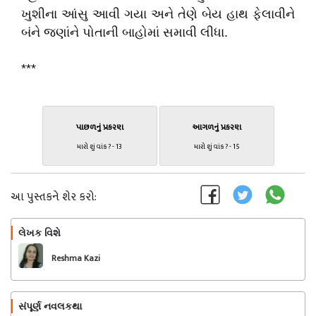
ખુશીના આંસુ આવી ગયા અને તેણે બેય હાથ ફેલાવીને
બંને જણાંને પોતાની બાહોમાં સમાવી લીધા.
***
પાછળનું પ્રકરણ
આગળનું પ્રકરણ
મારો શું વાંક ? - 13
મારો શું વાંક ? - 15
આ પુસ્તકને શેર કરો:
લેખક વિશે
અનુસરો
Reshma Kazi
સંપૂર્ણ નવલકથા