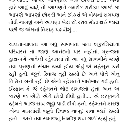
બોલ્યો.... આખરે આપણીય એક છોકરી છે.... એની
હારે આવું થાહે તો આપણને ગમશે? શરીફા! આજે જ
આપણે આપણાં છોકરી અને છોકરાં એ બેયનાં સગપણ
તોડી નાખશું અને આપણાં બેય છોકરાંવ મોટા થઈ જાય
પછી જ એમનાં નિકાહ પઢાવીશું....
ચાલતા-ચાલતા આ બધુ સાંભળતા જતાં શકુરમિયાંનાં
પરિવારને તો જાણે આનંદનો પાર નહોતો. ધ્રૂજતા
હાથ-પગે આવેલી રહેમતમાં તો આ બધુ સાંભળીને જાણે
નવા પ્રાણનો સંચાર થયો હોય એવું એ મહેસૂસ કરી
રહી હતી. જૂનો રિવાજ તૂટી રહ્યો છે અને પોતે એનું
નિમિત્ત બની રહી છે એનો રહેમતને ભારોભાર ગર્વ હતો.
ઈરફાન કે જે રહેમતને ભોટ સમજતો હતો અને એ
કારણે જ એણે એને છોડી દીધી હતી.... એ ઇરફાનને
રહેમતે આજે સાવ જુટ્ઠો પાડી દીધો હતો. રહેમતને કારણે
એના ગામમાંથી જૂનો રિવાજ નાબૂદ થવા જઈ રહ્યો
હતો... અને નવા સમાજનું નિર્માણ થવા જઈ રહ્યું હતું.