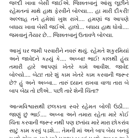
જલ્દી ખાવા બેસી જાઈએ. જિન્નતબાનું આંસુ લૂછીને
રહેમતનાં માથે હાથ ફેરવીને બોલ્યા.... હા મારી દીકરી!
અલ્લાહ તને હમેશાં ખુશ રાખે.... હમણાં જ આપણે
બધાય ખાવા બેસી જઈએ. હાલો... બધાય હાથ ધોવો....
જમવાનું તૈયાર છે... જિન્નતબાનું ઉતાવળે બોલ્યા.
આખું ઘર જમી પરવારીને નવરું થયું. રહેમતે શકુરમિયાં
અને જાવેદને કહ્યું કે.... અબ્બા! ભાઈ! કાલથી હુંય
તમારી હારે આપણાં ખેતરે કામે આવીશ. જાવેદ
બોલ્યો.... બેટા! તારે શું કામ ખેતરે કામ કરવાની જરૂર
છે? હું અને અબ્બા... તારું ધ્યાન રાખવા વાળા તારા બે
બાપ બેઠા તો છીએ.. પછી તારે શેની ચિંતા?
આત્મવિશ્વાસથી છલકાતા સ્વરે રહેમત બોલી ઉઠી....
જાણું છું ભાઈ.... અબ્બા અને તમારા રહેતા મારે કોઈ
ચિંતા કરવાની જરૂર નથી પણ છતાંય મારે મારા છોકરાંવ
સાટું કામ કરવું પડશે.... તેમની માં અને બાપ બેય બનવું