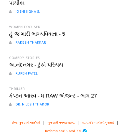
પાંચીકા
JOSHI JIGNA S.
WOMEN FOCUSED
હું જ મારી ભાગ્યવિધાતા - 5
RAKESH THAKKAR
COMEDY STORIES
આનંદનગર - ટુંકો પરિચય
RUPEN PATEL
THRILLER
કેપ્ટન આરવ - ધ RAW એજન્ટ - ભાગ 27
DR. NILESH THAKOR
શ્રેષ્ઠ ગુજરાતી વાર્તાઓ
|
ગુજરાતી નવલકથાઓ
|
સામાજિક વાર્તાઓ પુસ્તકો
|
Reshma Kazi પુસ્તકો PDF