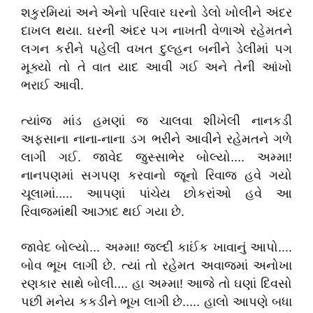
શકુરમિયાં અને એનો પરિવાર ઘરનો ડેલો ખોલીને અંદર
દાખલ થયા. ઘરની અંદર પગ નાખતી વેળાએ રહેમતને
લગન કરીને પહેલી વખત દુલ્હન બનીને ડેલીમાં પગ
મૂક્યો તો તે વાત યાદ આવી ગઈ અને તેની આંખો
ભરાઈ આવી.
ત્યાંજ માંડ હમણાં જ ચાલવા શીખેલી નાનકડી
અફસાના નાના-નાના ડગ ભરીને આવીને રહેમતને ગળે
લાગી ગઈ. જાવેદ જુસ્સાભેર બોલ્યો.... અમ્મા!
નાનપણમાં સગપણ કરવાનો જૂનો રિવાજ હવે ગયો
ચૂલામાં..... આપણાં પાંચેય છોકરાંઓ હવે આ
રિવાજમાંથી આઝાદ થઈ ગયા છે.
જાવેદ બોલ્યો... અમ્મા! જલ્દી કાઈંક ખાવાનું આપો....
બોવ ભૂખ લાગી છે. ત્યાં તો રહેમત અવાજમાં અનોખા
રણકાર સાથે બોલી.... હા અમ્મા! આજે તો ઘણાં દિવસો
પછી મનેય કકડીને ભૂખ લાગી છે..... હાલો આપણે બધા