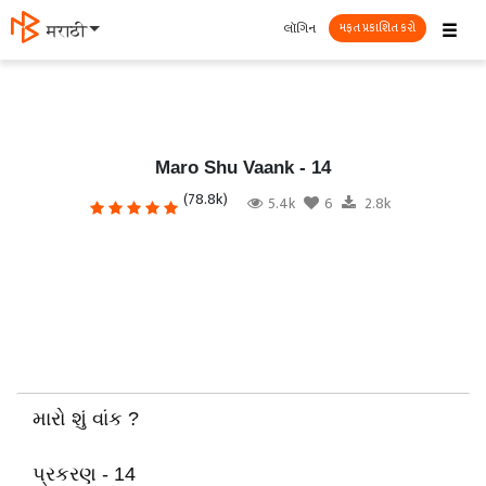
☰
લૉગિન
मराठी
મફત પ્રકાશિત કરો
Maro Shu Vaank - 14
(78.8k)
5.4k
6
2.8k
મારો શું વાંક ?
પ્રકરણ - 14