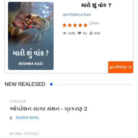
મારો શું વાંક ?
દ્વારા Reshma Kazi
(2.5m)
201k
92
95k
કુલ એપિસોડ્સ : 32
NEW REALESED
THRILLER
ઓપરેશન સાગર મંથન - પ્રકરણ 2
RUPEN PATEL
MORAL STORIES