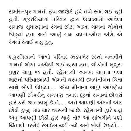
સમસ્તિપુર ગામની હવા જાણેકે હવે નવો રૂખ લઈ રહી
હતી. શકુરમિયાંનાં પરિવાર દ્વારા ઉડાડવામાં આવેલા
સમાજ સુધારણાનાં રંગનાં છાંટા આખા ગામનાં લોકોને
ઊડ્યાં હતા અને આખું ગામ વધતાં-ઓછા અંશે એ
રંગમાં રંગાઈ ગયું હતું.
શકુરમિયાંનો આખો પરિવાર ઝડપભેર રસ્તો બનાવીને
ગામનાં લોકો વચ્ચેથી જઈ રહ્યા હતા. લોકોની ખુશુર-
પુશુર ચાલુ જ હતી. રહેમતની આગળ ચાલતા પશા
ભાઇનાં પરિવારમાંથી એમની ઘરવાળી દમયંતીબેન ચિંતા
સાથે બોલી ઊઠ્યા..... એય મીનાનાં બાપુ! આપણેય
આપણી છોકરીનું સગપણ તમારા દૂરનાં સગાનાં છોકરાં
હારે કરી જ નાયખું છે ને..... અને આપણી એકની એક
છોડી હજી માંડ ચાર વરસની જ છે. રહેમતની હારે થયું
એવું આપણી છોડી હારે થાહે તો? આ સાંભળીને પશો
ચિંતાથી પરસેવે રેબઝેબ થઈ ગ્યો અને બોલી ઉઠ્યો....