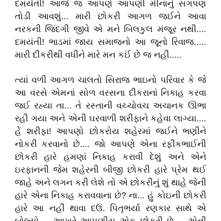
દમયંતી! આજે જ આપણે આપણી મીનાનું સગપણ
તોડી આવશું... મારી છોકરી આગળ જઈને આવા
નરકની જિંદગી જીવે એ મને બિલકુલ મંજૂર નથી....
દમયંતી! ભાડમાં જાય સમાજનો આ જૂનો રિવાજ.....
મારી દીકરીથી વધીને મારે મન કઈં છે જ નહીં.....
ત્યાં વળી આગળ ચાલતો સિરાજ ભાઇનો પરિવાર કે જે
આ વરસે એમનાં સોળ વરસના દીકરાનાં નિકાહ કરવા
જઈ રહ્યા તા... તે રસ્તાની વચ્ચોવચ અચાનક ઊભા
રહી ગયા અને એની ઘરવાળી શરીફાને કહેવા લાગ્યા....
હેં શરીફા! આપણો છોકરોય શહેરમાં જઈને ભણીને
નોકરી કરવાનો છે.... જો આપણે એના રફીકભાઈની
છોકરી હારે હમણાં નિકાહ કરાવી દેશું અને એને
ઇરફાનની જેમ શહેરની બીજી છોકરી હારે પ્રેમ થઈ
જાહે અને લગન કરી લેશે તો એ છોકરીનું શું થાહે જેની
હારે એના નિકાહ કરાવવાના છે? ના... હું કોઇની છોકરી
હારે આ નહીં થાવા દઉં. પિતૃભર્યા રણકાર સાથે એ