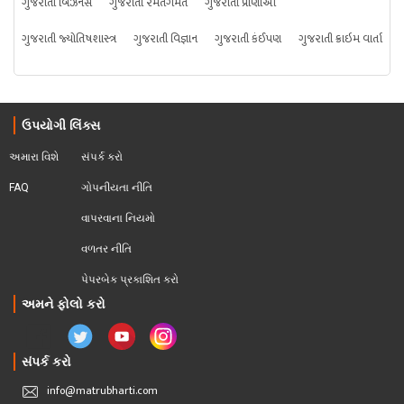
ગુજરાતી બિઝનેસ
ગુજરાતી રમતગમત
ગુજરાતી પ્રાણીઓ
ગુજરાતી જ્યોતિષશાસ્ત્ર
ગુજરાતી વિજ્ઞાન
ગુજરાતી કંઈપણ
ગુજરાતી ક્રાઇમ વાર્તા
ઉપયોગી લિંક્સ
અમારા વિશે
સંપર્ક કરો
FAQ
ગોપનીયતા નીતિ
વાપરવાના નિયમો 
વળતર નીતિ
પેપરબેક પ્રકાશિત કરો
અમને ફોલો કરો
સંપર્ક કરો
info@matrubharti.com