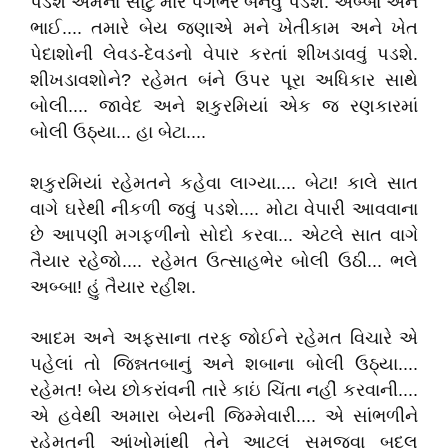
પડશે એમના સાટું મારે પગભર બનવું પડશે. અબ્બા અને
ભાઈ.... તમારે બેય જણાએ મને ખેતીકામ અને ખેત
પેદાશોની લેવડ-દેવડનો વેપાર કરતાં શીખડાવવું પડશે.
શીખડાવશોને? રહેમત બંને ઉપર પૂરા અધિકાર સાથે
બોલી.... જાવેદ અને શકુરમિયાં એક જ રણકારમાં
બોલી ઉઠ્યા... હા બેટા....
શકુરમિયાં રહેમતને કહેવા લાગ્યા.... બેટા! કાલે સાત
વાગે ઘરેથી નીકળી જવું પડશે.... મોટા વેપારી આવવાના
છે આપણી મગફળીનો સોદો કરવા... એટલે સાત વાગે
તૈયાર રહેજો.... રહેમત ઉત્સાહભેર બોલી ઉઠી... ભલે
અબ્બા! હું તૈયાર રહીશ.
આદમ અને અફસાના તરફ જોઈને રહેમત વિચારે એ
પહેલાં તો જિન્નતબાનું અને શબાના બોલી ઉઠ્યા....
રહેમત! બેય છોકરાંવની તારે કાઇં ચિંતા નહીં કરવાની....
એ હવેથી અમારા બેયની જિમ્મેવારી.... એ સાંભળીને
રહેમતની આંખોમાંથી તેને આટલું સમજવા બદલ