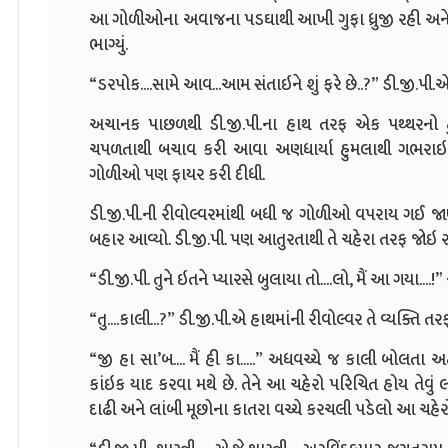
આ ગોળીઓના અવાજના પડઘાથી આખી ગુફા ધ્રુજી રહી અને અં
ભાગ્યું.
“ડરપોક....સામે આવ...આમ સંતાઇને શું ફરે છે..?” ડી.જી.પી.એ 
અચાનક પાછળથી ડી.જી.પી.ના હાથ તરફ એક પથ્થરનો ટ
ચપળતાથી બચાવ કરી આવા અણધાર્યા હુમલાથી ગભરાઇ તે દ
ગોળીઓ પણ ફાયર કરી દીધી.
ડી.જી.પી.ની રીવોલ્વરમાંથી બધી જ ગોળીઓ વપરાય ગઈ જાણ
બહાર આવ્યો. ડી.જી.પી. પણ આતુરતાથી તે ચહેરા તરફ જોઇ રહ
“ડી.જી.પી. તુને ઇતને પ્યારસે બુલાયા તો....લો, મૈં આ ગયા...
“તુ....કાલી...?” ડી.જી.પી.એ હાથમાંની રીવોલ્વર તે વ્યક્તિ 
“જી હા સા’બ.... મૈં હી કા.....” અધવચ્ચે જ કાલી બોલતા અ
કાંઇક યાદ કરવા મથે છે. તેને આ ચહેરો પરિચિત હોય તેવું 
દાઢી અને લાંબી મૂછોના કાતરા વચ્ચે કરચલી પડેલો આ ચહેરો તે