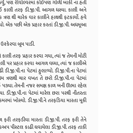
ર્યું, પણ રીવોલ્વરમાં કોઇપણ ગોળી બાકી ના હતી
 દઈ કાલી તરફ ડી.જી.પી. આગળ ધસ્યા. કાલી અને
ત્રણ થી ચારેક વાર કાલીને હાથથી ફટકાર્યો. હવે
પડ્યો. એક પછી એક પ્રહાર કરતાં ડી.જી.પી. અધમૂઆ
ઉશ્કેરવા બૂમ પાડી.
ે કાલી તરફ પ્રહાર કરવા ગયા, ત્યાં જ તેમની મોટી
ી પર પ્રહાર કરવા આગળ વધ્યા, ત્યાં જ કાલીએ
જી.પી.ના પેટમાં હુલાવ્યો. ડી.જી.પી.ના પેટમાં
્રણથી ચાર વખત તે છરો ડી.જી.પી.ના પેટમાં
ડાઇ પડ્યા. તેમની નજર સમક્ષ કાળ બની ઊભા રહેલ
ા. ડી.જી.પી.ના પેટમાં મારેલ છરા પરથી નીતરતા
 કમરમાં ખોસ્યો. ડી.જી.પી.ને તરફડિયા મારતા મૂકી
 તરફડીયા મારતા ડી.જી.પી. તરફ ફરી તેને
અપ પીસ્ટલ કાઢી ઘવાયેલા ડી.જી.પી. તરફ તાકી