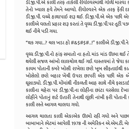
ડી.જી.પી.એ કાલી તરફ તાકેલી રીવોલ્વરમાંથી ગોળી મારવા ક
તેનો ખ્યાલ હવે તેમને આવ્યો. રીવોલ્વરને એક તરફ ફેંકી
ડી.જી.પી. વચ્ચે હાથાપાઇ શરૂ થઈ. ડી.જી.પી.એ એક પછી એક 
કાલીએ વલતો પ્રહાર શરૂ કરતાં તે વૃધ્ધ ડી.જી.પી.પર તૂટી 
થઈ નીચે પડી ગયા.
“થક ગયા...? ચલ ખડા હો #&$#$#...!” કાલીએ ડી.જી.પી.ને 
વૃધ્ધ ડી.જી.પી.નો હાંફ સમાતો ના હતો. માંડ માંડ ઊભા થઈ ત
થયેલી સજળ આંખો લાલચોળ થઈ ગઈ. વાસ્તવમાં તે જેવા કાલ
કાયમ પોતાની કમરે ખોસી રાખેલા છરો ખૂબ સીફતાઇથી કાઢી ડી.
ખોસેલો છરો બહાર ખેંચી ઉપરા છાપરી એક પછી એક એમ ત
ઘૂસાડ્યો. ડી.જી.પી. મોંમાંથી નીકળતી આહ સાથે નીચે ફસ
કાલીના ચહેરા પર ડી.જી.પી.ના લોહીના છાંટા વરસેલા દેખાય
લોહીને પોતાનું શર્ટ ઉતારી તેનાથી લૂંછી નાંખી ફરી પોતાની
કાલી રસ્તે આગળ ચાલવા ગયો.
આગળ ચાલતા કાલી એકાએક ઊભો રહી ગયો અને પાછળ ફરી
બાબાખાને ભેટમાં આપેલી 1978 ની અમેરિકન એ.એમ.ટી. બેક