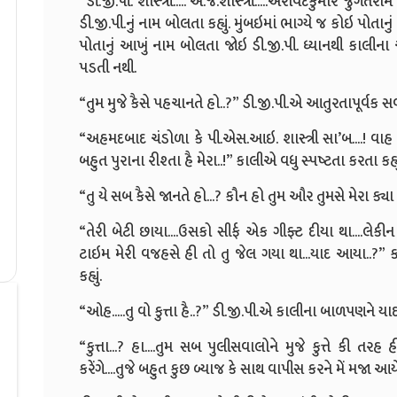
“ડી.જી.પી. શાસ્ત્રી..... એ.જે.શાસ્ત્રી.....અરવિંદકુમાર જ
ડી.જી.પી.નું નામ બોલતા કહ્યું. મુંબઇમાં ભાગ્યે જ કોઇ પો
પોતાનું આખું નામ બોલતા જોઇ ડી.જી.પી. ધ્યાનથી કાલીના
પડતી નથી.
“તુમ મુજે કૈસે પહચાનતે હો..?” ડી.જી.પી.એ આતુરતાપૂર્વક સવ
“અહમદબાદ ચંડોળા કે પી.એસ.આઇ. શાસ્ત્રી સા’બ....! વાહ રે દ
બહુત પુરાના રીશ્તા હૈ મેરા..!” કાલીએ વધુ સ્પષ્ટતા કરતા કહ્યુ
“તુ યે સબ કૈસે જાનતે હો...? કૌન હો તુમ ઔર તુમસે મેરા ક્યા 
“તેરી બેટી છાયા....ઉસકો સીર્ફ એક ગીફ્ટ દીયા થા....લેકીન 
ટાઇમ મેરી વજહસે હી તો તુ જેલ ગયા થા...યાદ આયા..?” 
કહ્યું.
“ઓહ.....તુ વો કુત્તા હૈ..?” ડી.જી.પી.એ કાલીના બાળપણને યા
“કુત્તા...? હા....તુમ સબ પુલીસવાલોને મુજે કુત્તે કી
કરેંગે....તુજે બહુત કુછ બ્યાજ કે સાથ વાપીસ કરને મેં મજા આય