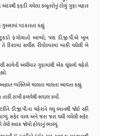
દરથી ફફડી ગયેલા કબૂતરોનું ટોળું ગુફા બહાર
ગુસ્સામાં પડકારતા કહ્યું.
ુકડો ફંગોળાતો આવ્યો, પણ ડી.જી.પી.એ ખૂબ
િશામાં સર્વીસ રીવોલ્વરમાં બાકી વધેલી બે
ી સામેની અંધીયાર ગુફામાંથી એક ધૂંધળો ચહેરો
્યો.
.!” અજ્ઞાત વ્યક્તિએ ચાલતા ચાલતા આવતા કહ્યું.
તરફ તાકી રાખી હળવેથી સવાલ કર્યો.
ટકીને ડી.જી.પી.ના ચહેરાને વધુ ધ્યાનથી જોઇ રહી
લાગ્યું. સફેદ વાળ અને જરા જરા વધી ગયેલી સફેદ
ણે ક્યાંક જોયો હોવાનું ભાસ્યું.