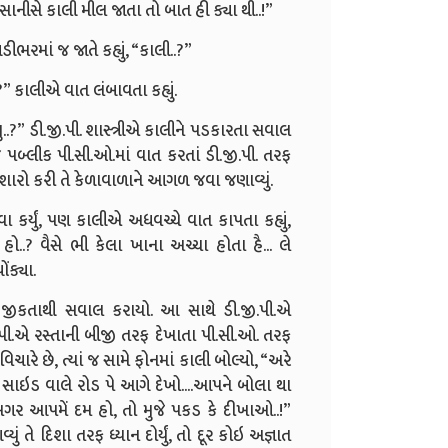
નીસે કાલી મીલ જાતા તો બાત હી ક્યા થી..!”
ીભરમાં જ જાતે કહ્યું, “કાલી..?”
..?” કાલીએ વાત લંબાવતા કહ્યું.
ુ..?” ડી.જી.પી. શાસ્ત્રીએ કાલીને પડકારતા સવાલ
પબ્લીક પી.સી.ઓ.માં વાત કરતાં ડી.જી.પી. તરફ
 ઇશારો કરી તે કેળાવાળાને આગળ જવા જણાવ્યું.
કર્યું, પણ કાલીએ અધવચ્ચે વાત કાપતા કહ્યું,
 હો..? વૈસે ભી કેલા ખાના અચ્ચા હોતા હૈ... લે
ંક્યા.
થી સાહજીકતાથી સવાલ કરાયો. આ સાથે ડી.જી.પી.એ
પી.એ રસ્તાની બીજી તરફ દેખાતા પી.સી.ઓ. તરફ
ા વિચારે છે, ત્યાં જ સામે ફોનમાં કાલી બોલ્યો, “અરે
ેફ્ટ સાઇડ વાલે રોડ પે આગે દેખો....આપને બોલા થા
. અબ અગર આપમેં દમ હો, તો મુજે પકડ કે દીખાઓ..!”
ું તે દિશા તરફ ધ્યાન દોર્યું, તો દૂર કોઇ અજ્ઞાત