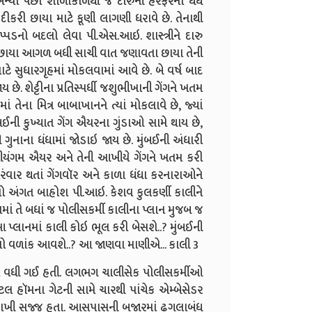
 બન્યા પછી શાળાકાળથી જ દારુની હેરફેરના ધંધે
ીકરી છાયા માટે કૂણી લાગણી ધરાવે છે. તેનાથી
પ્પડનો બદલો લેવા પી.એસ.આઇ. શાસ્ત્રીને દારુ
 છાયા આગળ બધી સાચી વાત જણાવતા છાયા તેની
ાટે સુધારગૃહમાં મોકલવામાં આવે છે. બે વર્ષ બાદ
છે. શેટ્ટીના પ્રતિસ્પર્ધી જશુભીખાની ગેંગને ખતમ
 તેના મિત્ર બાબાખાનને ત્યાં મોકલાવે છે, જ્યાં
ી કુખ્યાત ગેંગ ઐયરના ગુંડાઓ સામે થાય છે,
 ગુનાના ધંધામાં જોડાઇ જાય છે. મુંબઈની અંધારી
યંગમ ઐયર અને તેની આખીયે ગેંગને ખતમ કરી
રંવાર થતાં ગેંગવૉર અને કાળા ધંધા કરનારાઓને
ેમનો અંગત બાહોશ પી.આઇ. કેશવ કુલકર્ણી કાલીને
ં તે બધાં જ પોલીસકર્મી કાલીના પ્લાન મુજબ જ
ં આ પ્લાનમાં કાલી કોઇ ભૂલ કરી બેસશે..? મુંબઈની
ો વળાંક આવશે..? આ જાણવા માણીએ... કાલી 3
ધી ગઈ હતી. લગભગ ચાલીસેક પોલીસકર્મીઓ
ટલ હૉમના ગેટની સામે ચારથી પાંચેક એમ્બેસેડર
ાર રાખી સજ્જ હતા. આસપાસની બજારમાં ઢગલાબંધ