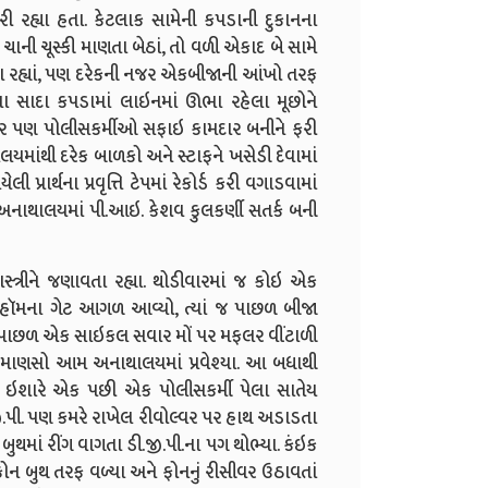
 રહ્યા હતા. કેટલાક સામેની કપડાની દુકાનના
 ચાની ચૂસ્કી માણતા બેઠાં, તો વળી એકાદ બે સામે
ા રહ્યાં, પણ દરેકની નજર એકબીજાની આંખો તરફ
વા સાદા કપડામાં લાઇનમાં ઊભા રહેલા મૂછોને
ી અંદર પણ પોલીસકર્મીઓ સફાઇ કામદાર બનીને ફરી
માંથી દરેક બાળકો અને સ્ટાફને ખસેડી દેવામાં
ાર્થના પ્રવૃત્તિ ટેપમાં રેકોર્ડ કરી વગાડવામાં
 અનાથાલયમાં પી.આઇ. કેશવ કુલકર્ણી સતર્ક બની
્રીને જણાવતા રહ્યા. થોડીવારમાં જ કોઇ એક
હૉમના ગેટ આગળ આવ્યો, ત્યાં જ પાછળ બીજા
ેની પાછળ એક સાઇકલ સવાર મોં પર મફલર વીંટાળી
 માણસો આમ અનાથાલયમાં પ્રવેશ્યા. આ બધાથી
ીના ઇશારે એક પછી એક પોલીસકર્મી પેલા સાતેય
જી.પી. પણ કમરે રાખેલ રીવોલ્વર પર હાથ અડાડતા
ુથમાં રીંગ વાગતા ડી.જી.પી.ના પગ થોભ્યા. કંઇક
ન બુથ તરફ વળ્યા અને ફોનનું રીસીવર ઉઠાવતાં