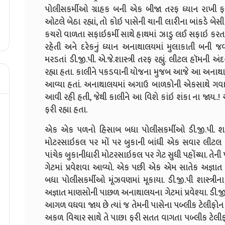
પોલીસકર્મીઓ ગ્રાહક બની એક બીજા તરફ ધ્યાન રાખી ફરી
ઓટલે બેઠા રહ્યાં, તો કોઇ પાસેની ચાની લારીના બાંકડે બેસી
કચરો વાળતા સફાઇકર્મી સાથે હાથમાં ઝાડુ લઈ સફાઇ કરત
રહેતી અને દરેકનું ધ્યાન અનાથાલયમાં મુલાકાતી બની જ
મરડતાં ડી.જી.પી. એ.જે.શાસ્ત્રી તરફ રહ્યું. લીટલ હૉમન
રહ્યા હતા. કાલીને પકડવાની યોજના મુજબ આજે આ અનાથાલય
આવ્યા હતાં. અનાથાલયમાં અગાઉ બાળકોની એકસાથે ગવાયેલી પ્ર
આવી રહી હતી, જેથી કાલીને આ વિશે કાંઇ શંકા ના જાય..!
ફરી રહ્યા હતા.
એક એક પળનો હિસાબ બધા પોલીસકર્મીઓ ડી.જી.પી. શાસ્ત
મોટરસાઇકલ પર મોં પર બુકાની બાંધી એક સવાર લીટલ 
પાંચેક બુકાનીધારી મોટરસાઇકલ પર ગેટ સુધી પહોંચ્યા. ત
ગેટમાં પ્રવેશવા આવ્યો. એક પછી એક એમ સાતેક અજ્ઞાત
બધા પોલીસકર્મીઓ મૂંઝવણમાં મૂકાયા. ડી.જી.પી શાસ્ત્ર
અજ્ઞાત માણસોની પાછળ અનાથાલયના ગેટમાં પ્રવેશ્યા. ડી.
આગળ વધવા જાય છે ત્યાં જ તેમની પાસેના પબ્લીક ટેલીફોન બ
અકળ વિચાર સાથે તે પાછા ફરી સતત વાગતા પબ્લીક ટેલીફો