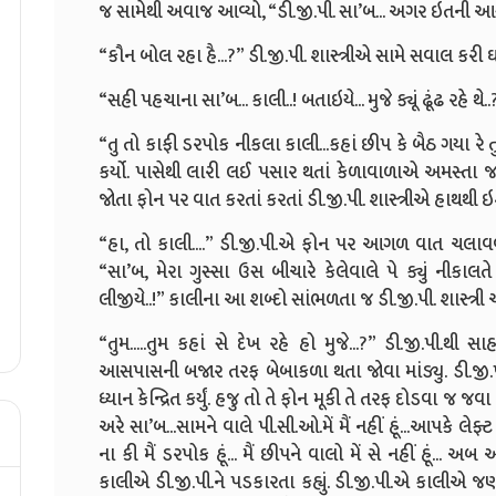
જ સામેથી અવાજ આવ્યો, “ડી.જી.પી. સા’બ... અગર ઇતની આસા
“કૌન બોલ રહા હૈ...?” ડી.જી.પી. શાસ્ત્રીએ સામે સવાલ કરી ઘડ
“સહી પહચાના સા’બ... કાલી..! બતાઇયે... મુજે ક્યૂં ઢૂંઢ રહે થે
“તુ તો કાફી ડરપોક નીકલા કાલી...કહાં છીપ કે બૈઠ ગયા રે ત
કર્યો. પાસેથી લારી લઈ પસાર થતાં કેળાવાળાએ અમસ્તા જ 
જોતા ફોન પર વાત કરતાં કરતાં ડી.જી.પી. શાસ્ત્રીએ હાથથી
“હા, તો કાલી....” ડી.જી.પી.એ ફોન પર આગળ વાત ચલાવવા 
“સા’બ, મેરા ગુસ્સા ઉસ બીચારે કેલેવાલે પે ક્યું નીકાલતે
લીજીયે..!” કાલીના આ શબ્દો સાંભળતા જ ડી.જી.પી. શાસ્ત્રી ચો
“તુમ.....તુમ કહાં સે દેખ રહે હો મુજે...?” ડી.જી.પી.
આસપાસની બજાર તરફ બેબાકળા થતા જોવા માંડ્યુ. ડી.જી.
ધ્યાન કેન્દ્રિત કર્યું. હજુ તો તે ફોન મૂકી તે તરફ દોડવા જ જવ
અરે સા’બ...સામને વાલે પી.સી.ઓ.મેં મૈં નહીં હૂં...આપકે લ
ના કી મૈં ડરપોક હૂં... મૈં છીપને વાલો મેં સે નહીં હૂં..
કાલીએ ડી.જી.પી.ને પડકારતા કહ્યું. ડી.જી.પી.એ કાલીએ જણવ્ય