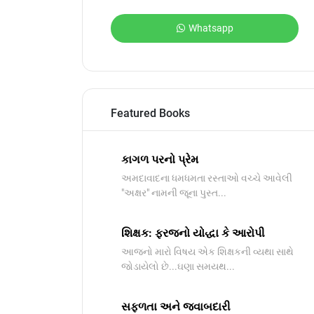
Whatsapp
Featured Books
કાગળ પરનો પ્રેમ
અમદાવાદના ધમધમતા રસ્તાઓ વચ્ચે આવેલી
"અક્ષર" નામની જૂના પુસ્ત...
શિક્ષક: ફરજનો યોદ્ધા કે આરોપી
આજનો મારો વિષય એક શિક્ષકની વ્યથા સાથે
જોડાયેલો છે...ઘણા સમયથ...
સફળતા અને જવાબદારી