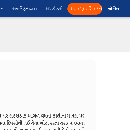
ાત
સબસ્ક્રિપ્શન
સંપર્ક કરો
મફત પ્રકાશિત કરો
લૉગિન 
ન ડ્રાઇવ પર સડસડાટ આગળ વધતા કાલીના માનસ પર
ણના દિવસોથી લઈ તેના ખોટા રસ્તા તરફ વળવાના