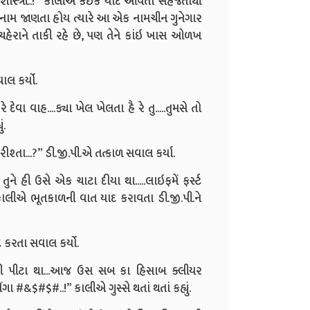
ુગતરામ શાસ્ત્રી..!” કાલીએ કંઇક યાદ આવતા સહજતાથી
તાનું નામ જાણતા હોય ત્યારે આ એક નામચીન ગુનેગાર
 ચહેરાને તાકી રહે છે, પણ તેને કાંઇ ખાસ ઓળખ
ાલ કર્યો.
ેવા વાહ....ક્યા ખેલ ખેલતા હૈ રે તુ.....તુમસે તો
ં.
રીશ્તા...?” ડી.જી.પી.એ તત્કાળ સવાલ કર્યા.
તુને હી ઉસે એક ચાટા દીયા થા.....લાઇફમેં ફર્સ્ટ
કાલીએ ભૂતકાળની વાત યાદ કરાવતા ડી.જી.પી.ને
દ કરતા સવાલ કર્યો.
 તરહ હી પીટા થા...આજ ઉસ સબ કા હિસાબ ક્લીયર
ેંગા #&$#$#..!” કાલીએ ગુસ્સે થતાં થતાં કહ્યું.