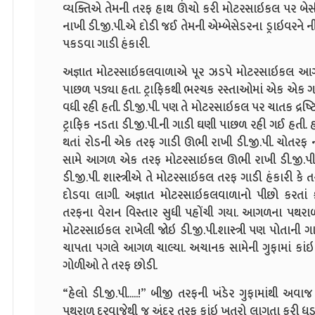
વ્યક્તિએ તેમની તરફ હાથ ઊંચો કરી મોટરસાઇકલ પર બેસી
નાખી ડી.જી.પી.એ દોડી જઈ તેમની એમ્બેસેડરના ડ્રાઇવરને
પકડવા ગાડી હંકારી.
અજ્ઞાત મોટરસાઇકલવાળાએ પૂર ઝડપે મોટરસાઇકલ આગળ 
પાછળ પડ્યા હતા. ટ્રાફિકથી ભરચક રસ્તાઓમાં એક એક
વધી રહી હતી. ડી.જી.પી. પણ તે મોટરસાઇકલ પર ચાતક દ્રષ્ટિ ર
ટ્રાફિક નડતા ડી.જી.પી.ની ગાડી ઘણી પાછળ રહી ગઈ હતી.
થતાં રોડની એક તરફ ગાડી ઊભી રાખી ડી.જી.પી. ચોતરફ નજ
સામે આગળ એક તરફ મોટરસાઇકલ ઊભી રાખી ડી.જી.પી. તરફ
ડી.જી.પી. શાસ્ત્રીએ તે મોટરસાઇકલ તરફ ગાડી હંકાર
દોડવા લાગી. અજ્ઞાત મોટરસાઇકલવાળાનો પીછો કરતાં કર
તરફના વેરાન વિસ્તાર સુધી પહોંચી ગયા. આગળના પથરા
મોટરસાઇકલ રાખેલી જોઇ ડી.જી.પી.શાસ્ત્રી પણ પોતાની ગા
ચાપતા પગલે આગળ ચાલ્યા. અચાનક સામેની ગુફામાં કા
ગોળીઓ તે તરફ છોડી.
“હેલો ડી.જી.પી.....!” બીજી તરફની ખંડેર ગુફામાંથી અવાજ
પથરાળ દરવાજેથી જ અંદર તરફ કાંઇ ખતરો લાગતા ફરી ધડા