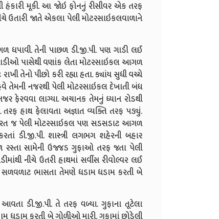
 હંકારી મૂકી. આ જોઇ ફોનનું રીસીવર એક તરફ
 નીચે ઉતારી જાતે એકલા પેલી મોટરસાઇકલવાળાને
ધપાવી. તેની પાછળ ડી.જી.પી. પણ ગાડી લઈ
 ગાડીઓ પાસેથી વણાંક લેતા મોટરસાઇકલ આગળ
ાખી તેનો પીછો કરી રહ્યા હતા. ક્યાંય સુધી વચ્ચે
 હવે તેમની નજરથી પેલી મોટરસાઇકલ દેખાતી બંધ
ર ફેરવવા લાગ્યા. અચાનક તેમનું ધ્યાન રોડથી
 હાથ ફેલાવતા અજ્ઞાત વ્યક્તિ તરફ પડ્યું.
ી કે તરત જ પેલી મોટરસાઇકલ પણ સડસડાટ આગળ
તાં ડી.જી.પી. શાસ્ત્રી લગભગ શહેરની બહાર
ળ રસ્તા સામેની ઉજ્જડ ગુફાઓ તરફ જતા પેલી
ડીમાંથી નીચે ઉતરી હાથમાં સર્વીસ રીવોલ્વર લઈ
ંઇ સળવળાટ ભાસતા તેમણે ધડામ ધડામ કરતી બે
 આવતા ડી.જી.પી. તે તરફ વળ્યા. ગુફાના તૂટેલા
મ ધડામ કરતી બે ગોળીઓ મારી. ગુફામાં છોડેલી