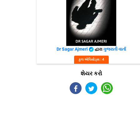
Dr Sagar Ajmeri
દ્વારા
ગુજરાતી વાર્તા
કુલ એપિસોડ્સ : 4
શેયર કરો