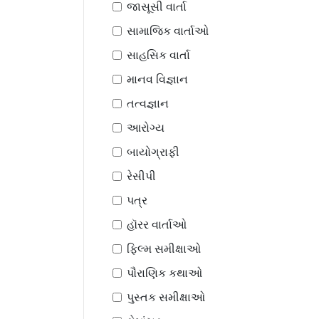
જાસૂસી વાર્તા
સામાજિક વાર્તાઓ
સાહસિક વાર્તા
માનવ વિજ્ઞાન
તત્વજ્ઞાન
આરોગ્ય
બાયોગ્રાફી
રેસીપી
પત્ર
હૉરર વાર્તાઓ
ફિલ્મ સમીક્ષાઓ
પૌરાણિક કથાઓ
પુસ્તક સમીક્ષાઓ