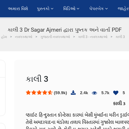
અમારા વિશે
પુસ્તકો 
વિડિઓ 
પેપરબેક 
જાહેર
કાલી 3 Dr Sagar Ajmeri દ્વારા પુષ્તક અને વાર્તા PDF
હોમ
નવલકથાઓ
ગુજરાતી નવલકથાઓ
કાલી 3 - નવલકથાઓ
કાલી 3
કાલી 3
(59.9k)
2.4k
5.7k
5
કાલી 3
વ્હાઇટ હિન્દુસ્તાન કોન્ટેસા કારમાં બેસી મુંબઈના મરી
તેણે અમદાવાદના ચંડોળા તળાવ વિસ્તારમાં ગુજારેલ બાળપ