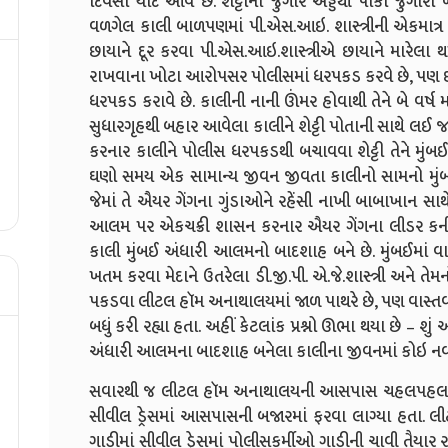
દિવસો યાદ આવે છે. શેટ્ટીના જુગાર અડ્ડેથી પાકો જુગારી
વળગેલ કાલી બાળપણમાં પી.એસ.આઇ. શાસ્ત્રીની એકમાત્ર દ
છાયાને દૂર કરવા પી.એસ.આઇ.શાસ્ત્રીએ છાયાને મારેલા થ
રાખવાના ખોટા આરોપસર પોલીસમાં ધરપકડ કરવે છે, પણ
ધરપકડ કરાવે છે. કાલીની નાની ઊંમર હોવાથી તેને બે વર્ષ મ
સુધારગૃહથી બહાર આવેલા કાલીને શેટ્ટી પોતાની સાથે લઈ જાય 
કરનાર કાલીને પોલીસ ધરપકડથી બચાવવા શેટ્ટી તેને મુંબઈમાં
ઘણો સમય એક સામાન્ય જીવન જીવતા કાલીનો સામનો મુંબઈન
જેમાં તે ઐયર ગેંગના ગુંડાઓને રહેંસી નાખી બાબાખાન સાથે
આલમ પર એકચક્રી શાસન કરનાર ઐયર ગેંગના લીડર કની
કાલી મુંબઈ અંધારી આલમનો બાદશાહ બને છે. મુંબઈમાં વા
ખતમ કરવા મેદાને ઉતરેલા ડી.જી.પી. એ.જે.શાસ્ત્રી અને ત
પકડવા લીટલ હૉમ અનાથાલયમાં જાળ પાથરે છે, પણ વાસ્તવમા
બધું કરી રહ્યા હતા. અહીં કેટલાંક પ્રશ્નો ઊભા થયા છે – શુ
અંધારી આલમના બાદશાહ બનેલા કાલીના જીવનમાં કોઇ નવ
સવારથી જ લીટલ હૉમ અનાથાલયની આસપાસ ચહલપહલ વ
સીવીલ ડ્રેસમાં આસપાસની બજારમાં ફરવા લાગ્યા હતા. લી
ગાડીમાં સીવીલ ડ્રેસમાં પોલીસકર્મીઓ ગાડીની ચાવી તૈય