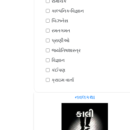
રોમાંચક
કાલ્પનિક-વિજ્ઞાન
બિઝનેસ
રમતગમત
પ્રાણીઓ
જ્યોતિષશાસ્ત્ર
વિજ્ઞાન
કંઈપણ
ક્રાઇમ વાર્તા
નવલકથા