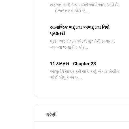
સફળતા સાથે જવાબદારી આપોઆપ આવે છે.
ઈશ્વરે તમને કોઈ ઉ...
સામાજિક ભદ્રતા અભદ્રતા વિશે
પ્રશ્નોતરી
પ્રશ્ન: અશ્લીલતા એટલે શું? તેની સામાન્ય
વ્યાખ્યા જણાવી શકો?...
11 ટાસ્ક્સ - Chapter 23
આશુતોષે લોકર ફરી લોક કર્યું. બે વાર ખેંચીને
જોઈ લીધું કે એ ખ...
શ્રેણી