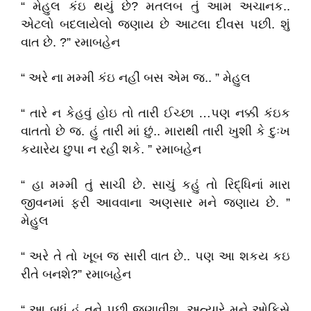
“ મેહુલ કંઇ થયું છે? મતલબ તું આમ અચાનક..
એટલો બદલાયેલો જણાય છે આટલા દીવસ પછી. શું
વાત છે. ?” રમાબહેન
“ અરે ના મમ્મી કંઇ નહીં બસ એમ જ.. ” મેહુલ
“ તારે ન કેહવું હોઇ તો તારી ઈચ્છા …પણ નક્કી કંઇક
વાતતો છે જ. હું તારી માં છું.. મારાથી તારી ખુશી કે દુઃખ
કયારેય છુપા ન રહી શકે. ” રમાબહેન
“ હા મમ્મી તું સાચી છે. સાચું કહું તો રિદ્ધિનાં મારા
જીવનમાં ફરી આવવાના અણસાર મને જણાય છે. ”
મેહુલ
“ અરે તે તો ખૂબ જ સારી વાત છે.. પણ આ શકય કઇ
રીતે બનશે?” રમાબહેન
“ આ બધું હું તને પછી જણાવીશ. અત્યારે મને ઓફિસે