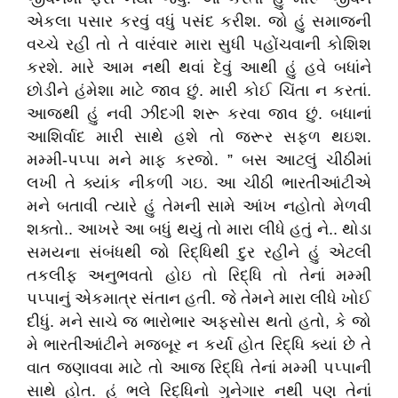
એકલા પસાર કરવું વધું પસંદ કરીશ. જો હું સમાજની
વચ્ચે રહી તો તે વારંવાર મારા સુધી પહોંચવાની કોશિશ
કરશે. મારે આમ નથી થવાં દેવું આથી હું હવે બધાંને
છોડીને હંમેશા માટે જાવ છું. મારી કોઈ ચિંતા ન કરતાં.
આજથી હું નવી ઝીંદગી શરૂ કરવા જાવ છું. બધાનાં
આશિર્વાદ મારી સાથે હશે તો જરૂર સફળ થઇશ.
મમ્મી-પપ્પા મને માફ કરજો. ” બસ આટલું ચીઠીમાં
લખી તે ક્યાંક નીકળી ગઇ. આ ચીઠી ભારતીઆંટીએ
મને બતાવી ત્યારે હું તેમની સામે આંખ નહોતો મેળવી
શક્તો.. આખરે આ બધું થયું તો મારા લીધે હતું ને.. થોડા
સમયના સંબંધથી જો રિદ્ધિથી દુર રહીને હું એટલી
તકલીફ અનુભવતો હોઇ તો રિદ્ધિ તો તેનાં મમ્મી
પપ્પાનું એકમાત્ર સંતાન હતી. જે તેમને મારા લીધે ખોઈ
દીધું. મને સાચે જ ભારોભાર અફસોસ થતો હતો, કે જો
મે ભારતીઆંટીને મજબૂર ન કર્યા હોત રિદ્ધિ ક્યાં છે તે
વાત જણાવવા માટે તો આજ રિદ્ધિ તેનાં મમ્મી પપ્પાની
સાથે હોત. હું ભલે રિદ્ધિનો ગુનેગાર નથી પણ તેનાં