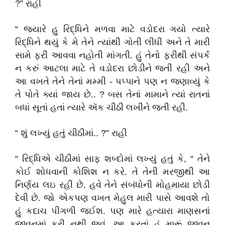
?” રાહી
“ જ્યારે હુ રિદ્ધિને મળવા માટે વડોદરા ગયો ત્યારે
રિદ્ધિને થયું કે મે તેને ત્યાંથી ગોતી લીધી અને તે મારી
સામે ફરી આવવા નહોતી માંગતી. હું તેનો ફરીથી સંપર્ક
ન કરું આટલા માટે તે વડોદરા છોડીને જતી રહી અને
આ વખતે તેને તેનાં મમ્મી - પપ્પાને પણ ન જણાવ્યું કે
તે પોતે ક્યાં જાય છે.. ? બસ તેનાં મામાને ત્યાં રાતનાં
બધાં સૂતાં હતાં ત્યારે ઍક ચીઠી લખીને જતી રહી.
“ શું લખ્યું હતું ચીઠીમાં.. ?” રાહી
“ રિદ્ધિએ ચીઠીમાં સાફ શબ્દોમાં લખ્યું હતું કે, “ તેને
કોઈ શોધવાની કોશિશ ન કરે. તે તેની મરજીથી આ
નિર્ણય લઇ રહી છે. હવે તેને સંબંધોની મોહમાયા છોડી
દેવી છે. જો એકપણ વખત મેહુલ મારી પાસે આવશે તો
હું કદાચ પીગળી જઈશ. પણ મારે હત્યારા માણસનાં
જીવનમાં ફરી નથી જવું. આ કરતાં હું મારૂં જીવન