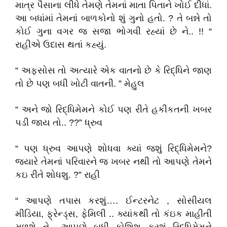
માત્ર પૈસાના લીધે તેમણે તેમનાં માતા પિતાને ખોઈ દીધાં.
આ બધાંમાં તેમનાં બાળકોનો શું ગુનો હતો. ? તે બન્ને તો
કોઈ ગુના વગર જ સજા ભોગવી રહ્યાં છે ને.. !! “
રાહીએ ઉદાસ થતાં કહ્યું.
“ અફસોસ તો અત્યારે એક વાતનો છે કે રિદ્ધિને જાણ
તો છે પણ બધી ખોટી વાતની. ” મેહુલ
“ અને જો રિદ્ધિમેમને કોઈ પણ રીતે હકીકતની ખબર
પડી જાય તો.. ??” ધ્રુવ
“ પણ ધ્રુવ આપણે શોધવા ક્યાં જશું રિદ્ધિમેમને?
જ્યારે તેમનાં પરિવારને જ ખબર નથી તો આપણે તેમને
કઇ રીતે શોધશુ. ?” રાહી
“ આપણે તપાસ કરશું…. ઈન્ટરનેટ , સોસીયલ
મીડિયા, ફ્રેન્ડ્સ, ફેમિલી .. ક્યાંકથી તો કંઇક માહીતી