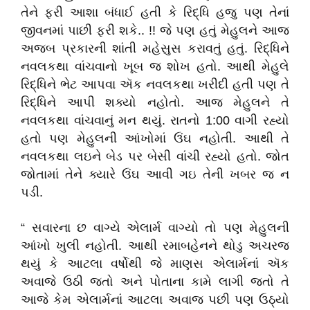
તેને ફરી આશા બંધાઈ હતી કે રિદ્ધિ હજુ પણ તેનાં
જીવનમાં પાછી ફરી શકે.. !! જે પણ હતું મેહુલને આજ
અજબ પ્રકારની શાંતી મહેસુસ કરાવતું હતું. રિદ્ધિને
નવલકથા વાંચવાનો ખૂબ જ શોખ હતો. આથી મેહુલે
રિદ્ધિને ભેટ આપવા ઍક નવલકથા ખરીદી હતી પણ તે
રિદ્ધિને આપી શક્યો નહોતો. આજ મેહુલને તે
નવલકથા વાંચવાનું મન થયું. રાતનો 1:00 વાગી રહ્યો
હતો પણ મેહુલની આંખોમાં ઉંઘ નહોતી. આથી તે
નવલકથા લઇને બેડ પર બેસી વાંચી રહ્યો હતો. જોત
જોતામાં તેને ક્યારે ઉંઘ આવી ગઇ તેની ખબર જ ન
પડી.
“ સવારના છ વાગ્યે એલાર્મ વાગ્યો તો પણ મેહુલની
આંખો ખુલી નહોતી. આથી રમાબહેનને થોડુ અચરજ
થયું કે આટલા વર્ષોથી જે માણસ એલાર્મનાં ઍક
અવાજે ઉઠી જતો અને પોતાના કામે લાગી જતો તે
આજે કેમ એલાર્મનાં આટલા અવાજ પછી પણ ઉઠ્યો