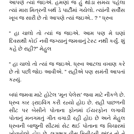
આપણે ત્યાં જઇએ. હમણાં જ હું થોડા સમય પહેલા
ત્યાં મારા મિત્રની બર્થ ડે પાર્ટીમાં ગયેલો. ત્યાંની સર્વીસ
ખૂબ જ સારી છે તો આપણે ત્યાં જઇએ.. ? “ ધ્રુવ
“ હા ચાલો તો ત્યાં જ જઇએ. આમ પણ મે ઘણાં
દિવસથી કોઈ નવી જગ્યાનું જમવાનું ટેસ્ટ નથી કર્યું. શું
કહે છે રાહી?” મેહુલ
“ હા ચાલો તો ત્યાં જ જઇએ. ધ્રુવ આટલા વખાણ કરે
છે તો પછી જોઇ આવીએ. ” રાહીએ પણ સમંતી આપતાં
કહ્યું.
બધાં જમવા માટે હોટેલ ‘મૂન પેલેસ’ જવા માટે નીકળે છે.
ધ્રુવ કાર ડ્રાઇવિંગ કરી રહ્યો હોઇ છે. રાહી પાછળની
સીટ પર બેસીને પોતાના ફોનમાં ઈયરફોન લગાવી
પોતાનું મનગમતું ગીત વગાડી રહી હોઇ છે અને મેહુલ
ધ્રુવની બાજુની સીટમાં સેટ થઈ પોતાના જ વિચારમાં
ખોવાયેલો હોઇ છે. લગભગ વીસ મિનીટની અંદર તો તે