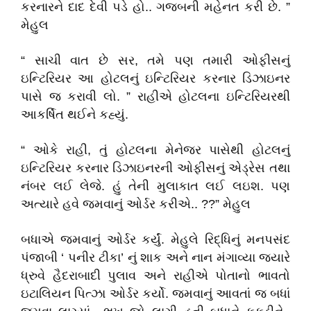
કરનારને દાદ દેવી પડે હો.. ગજબની મહેનત કરી છે. ”
મેહુલ
“ સાચી વાત છે સર, તમે પણ તમારી ઓફીસનું
ઇન્ટિરિયર આ હોટલનું ઇન્ટિરિયર કરનાર ડિઝાઇનર
પાસે જ કરાવી લો. ” રાહીએ હોટલના ઇન્ટિરિયરથી
આકર્ષિત થઈને કહ્યું.
“ ઓકે રાહી, તું હોટલના મેનેજર પાસેથી હોટલનું
ઇન્ટિરિયર કરનાર ડિઝાઇનરની ઓફીસનું એડ્રેસ તથા
નંબર લઈ લેજે. હું તેની મુલાકાત લઈ લઇશ. પણ
અત્યારે હવે જમવાનું ઓર્ડર કરીએ.. ??” મેહુલ
બધાએ જમવાનું ઓર્ડર કર્યું. મેહુલે રિદ્ધિનું મનપસંદ
પંજાબી ‘ પનીર ટીકા’ નું શાક અને નાન મંગાવ્યા જ્યારે
ધ્રુવે હૈદરાબાદી પુલાવ અને રાહીએ પોતાનો ભાવતો
ઇટાલિયન પિત્ઝા ઓર્ડર કર્યો. જમવાનું આવતાં જ બધાં