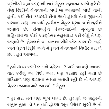
ગ્રંથીથી ખૂબ જ દુઃખી થઈ મેહુલ જૂનાગઢ પાછો ફરે છે.
તેણે રિદ્ધિને મેળવવાની બધી જ આશાઓ ખોઈ નાખી
હતી. કઈ રીતે કપટથી રીના અને હેમલે તેનાં જીવનને
બરબાદ કર્યું. આ બધી હકીકત મેહુલ ધ્રુવ અને રાહીને
જણાવે છે. રીનાબહેને પંકજભાઈનાં મૃત્યુના છ
મહિનામાં જ કોઈ કારણોસર સ્યુસાઇડ કરી લીધું તે પણ
જણાવે છે. હેમલને આ વાતનાં લીધે જેલ થાય છે. રાહી
અને ધ્રુવ રિદ્ધિ અને મેહુલને મેળવવાનો નિર્ધાર કરી લે
છે… હવે આગળ..
“ હવે કંઇક જમી લઇએ પહેલાં.. ? પછી આપણે આગળ
વાત કરીશું આ વિશે. આમ પણ વરસાદ રહી ગયો છે
ઘડિયાળ પણ 8:45નો સમય બતાવી રહી છે તો આપણે
પેહલા જમવા માટે જઇએ. ” મેહુલ
“ હા સર, મને પણ ભુખ લાગી છે. હમણાં જ શહેરની
બહાર હાય- વે પર નવી હોટલ ‘મૂન પેલેસ’ ખુલી છે તો