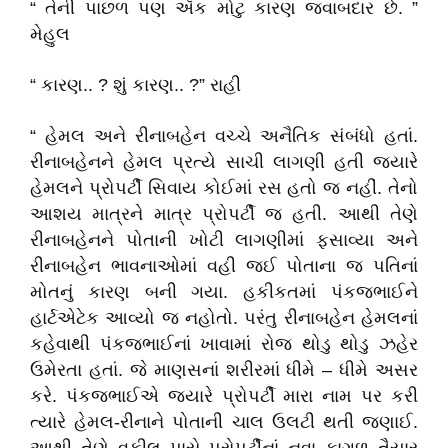
“ તેની પાછળ પણ ઍક મોટુ કારણ જવાબદાર છે. ”
મેહુલ
“ કારણ.. ? શું કારણ.. ?” રાહી
“ હેમલ અને રીનાબહેન વચ્ચે અનૈતિક સંબંધો હતાં.
રીનાબહેનને હેમલ પ્રત્યે સાચી લાગણી હતી જ્યારે
હેમલને પ્રોપર્ટી સિવાય કોઈમાં રસ હતો જ નહીં. તેનો
આશય માત્રને માત્ર પ્રોપર્ટી જ હતી. આથી તેણે
રીનાબહેનને પોતાની ખોટી લાગણીમાં ફસાવ્યા અને
રીનાબહેન ભાવનાઓમાં વહી જઈ પોતાના જ પતિનાં
મોતનું કારણ બની ગયા. હકીકતમાં પંકજભાઈને
હાર્ટએટેક આવ્યો જ નહોતો. પરંતુ રીનાબહેન હેમલનાં
કહેવાથી પંકજભાઈનાં ખાવામાં રોજ થોડુ થોડુ ઝહેર
ઉમેરતા હતાં. જે માણસનાં શરીરમાં ધીમે – ધીમે અસર
કરે. પંકજભાઈએ જ્યારે પ્રોપર્ટી મારા નામ પર કરી
ત્યારે હેમલ-રીનાને પોતાની ચાલ ઉલટી થતી જણાઈ.