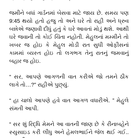
જમીને બધાં ગાર્ડનમાં બેસવા માટે જાય છે. સમય પણ
9:45 થયો હતો હજુ તો અને ઘરે તો રાહી અને ધ્રુવ
બન્નેએ જણાવી દીધું હતું કે ઘરે આવતાં મોડું થશે. આથી
ઘરે જવાની તો કોઈ ચિંતા નહોતી. મેહુલનાં મમ્મીને તો
ખબર જ હોઇ કે મેહુલ મોડી રાત સુધી ઓફીસનાં
કામમાં વ્યસ્ત હોઇ તો લગભગ તેનુ રાતનું જમવાનું
બહાર જ હોઇ.
“ સર, આપણે આગળની વાત કરીએ જો તમને ઠીક
લાગે તો…?” રાહીએ પુછ્યું.
“ હા ચાલો આપણે હવે વાત આગળ વધારીએ. ” મેહુલે
સંમતી આપી.
“ સર શું રિદ્ધિ મેમને આ વાતની જાણ છે કે રીનાબહેને
સ્યુસાઇડ કરી લીધુ અને હેમલભાઈને જેલ થઈ ગઈ..