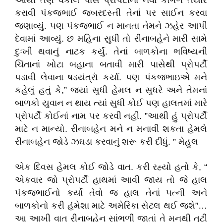
આથી તેણે વકીલ પાસે પ્રોપર્ટીનાં નવા કાગળ તૈયાર
કરાવી પંકજભાઈ જબરદસ્તી તેનાં પર સાઈન કરવા
જણાવ્યું. પણ પંકજભાઈ ન માનતા તેમને ઝહેર આપી
દેવામાં આવ્યું. છ મહિના સુધી તો રીનાબહેને મારી સામે
દુઃખી થવાનું નાટક કર્યું. તેનાં બાળકોના ભવિષ્યની
ચિંતાનાં ખોટા બહાના બતાવી મારી પાસેથી પ્રોપર્ટી
પડાવી લેવાના ષડયંત્રૉ કર્યા. પણ પંકજભાઇએ મને
કહેલું હતું કે,” જયાં સુધી હેમલ ન સુધરે અને તેમનાં
બાળકો યુવાન ન થાય ત્યાં સુધી કોઈ પણ હાલતમાં મારે
પ્રોપર્ટી કોઈનાં નામ પર કરવી નહીં. ”આથી હું પ્રોપર્ટી
માટે ન માન્યો. રીનાબહેન મને ન મનાવી શકતા હેમલે
રીનાબહેન જોડે ઝઘડા કરવાનું શરૂ કરી દીધું. ” મેહુલ
એક દિવસ હેમલ કોઈ જોડે વાત. કરી રહ્યો હતો કે, “
એકવાર જો પ્રોપર્ટી હાથમાં આવી જાય તો જે હાલ
પંકજભાઈનો કર્યો તેવો જ હાલ તેનાં પત્ની અને
બાળકોનો કરી હંમેશા માટે અમેરિકા સેટલ થઈ જશે”…
આ આખી વાત રીનાબહેન સાંભળી જાતાં તે મનથી તુટી