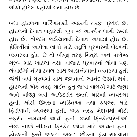
લોકો હોટેલ પહોંચી ગયા હોઇ છે.
બધાં હોટલના પાર્કિંગમાંથી અંદરની તરફ પ્રવેશે છે.
હોટલનો દેખાવ બહારથી ખૂબ જ આકર્ષક લાગી રહ્યો
હોઇ છે. એક્દમ કાઠીયાવાડી દેખાવ અપાયો હોઇ છે.
ફેમિલીમાં આવેલા લોકો માટે મઢૂલિ પ્રકારની બેઠકની
વ્યવસ્થા હોઇ છે તો બીજી તરફ મિત્રો અને કૉલેજ
ગ્રુપ માટે ખાટલા તથા બાજોટ પ્રકારનાં લાંબા પણ
લંબાઈમાં નીચા ટેબલ સાથે આસનીયાની વ્યવસ્થા હતી
જેથી બધાં ગ્રુપમાં સાથે જમવાનો આનંદ ઉઠાવી શકે.
હોટલની ઍક તરફ ગાર્ડન હતુ જયાં બાળકો માટે જૂલા
અને બીજી બધી આઉટડોર રમતો માટેની વ્યવસ્થા
હતી. મોટી ઉંમરનાં વ્યક્તિઓ તથા કપલ્સ માટે
હિંડોળાની વ્યવસ્થા હતી. ઍક તરફ મેદાનમાં મોટી
સ્ક્રીન રાખવામાં આવી હતી. જયાં ક્રિકેટપ્રેમીઓ
રોજ સાંજે સીઝન ક્રિકેટ જોવા માટે આવતાં હતાં.
હોટલની ફરતે અલગ અલગ છોડનાં કુંડા રાખવામાં