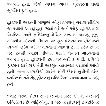
આવ્યાં હતાં. જેમાં અલગ અલગ પ્રકારના ઘણાં
સુગંધિત ફુલ હતાં.
હોટલની અંદરની બાજુએ સોફા ટેબલનું રોયલ સીટીગ
આપવામાં આવ્યું હતું. જયાં ગ્રે અને ઑફ વ્હાઇટ વોલ
પેઇન્ટિંગ અને ફર્નિચરનું મેચિંગ કરવામાં આવ્યું હતું.
ડાયનીંગ હોલની દીવાલ પર ફૂડ વેરાયટીનાં ફોટોઝને
કાચમાં ફ્રેમ કરી લગાવવામાં આવ્યાં હતાં. દરેક ટેબલ
પર ફેન્સી આછા પીળાશ પડતાં લેમ્પને ગોઠવવામાં
આવ્યાં હતાં. હોટલની છત પર બર્થ ડે પાર્ટી, ફેમિલી
ફંક્શન થઈ શકે તેવી અદ્દભુત વ્યવસ્થા કરવામાં આવી
હતી. નાના બાળકોથી લઈને મોટી ઉંમર સુધીની દરેક
વ્યક્તિને ગમે તેવું હોટલનું ઇન્ટિરિયર બનાવવામાં આવ્યું
હતું.
“ વાહ ધ્રુવ હોટલ સાચે જ ખૂબ સરસ છે. શું ગજબનું
ઇન્ટિરિયર છે અહિયાંનું.. !! ખરેખર હોટલનું ઇન્ટિરિયર