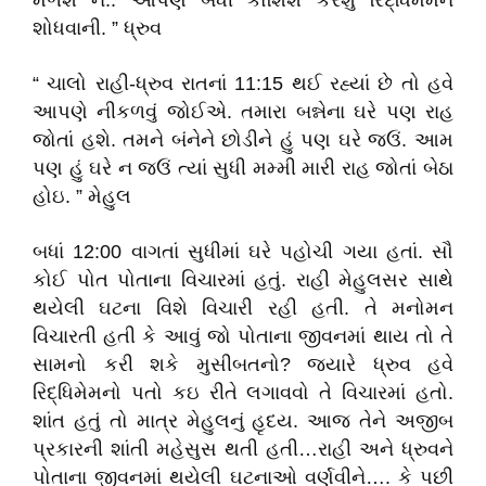
મળશે ને.. આપણે બધી કોશિશ કરશું રિદ્ધિમેમને
શોધવાની. ” ધ્રુવ
“ ચાલો રાહી-ધ્રુવ રાતનાં 11:15 થઈ રહ્યાં છે તો હવે
આપણે નીકળવું જોઈએ. તમારા બન્નેના ઘરે પણ રાહ
જોતાં હશે. તમને બંનેને છોડીને હું પણ ઘરે જઉં. આમ
પણ હું ઘરે ન જઉં ત્યાં સુધી મમ્મી મારી રાહ જોતાં બેઠા
હોઇ. ” મેહુલ
બધાં 12:00 વાગતાં સુધીમાં ઘરે પહોચી ગયા હતાં. સૌ
કોઈ પોત પોતાના વિચારમાં હતું. રાહી મેહુલસર સાથે
થયેલી ઘટના વિશે વિચારી રહી હતી. તે મનોમન
વિચારતી હતી કે આવું જો પોતાના જીવનમાં થાય તો તે
સામનો કરી શકે મુસીબતનો? જ્યારે ધ્રુવ હવે
રિદ્ધિમેમનો પતો કઇ રીતે લગાવવો તે વિચારમાં હતો.
શાંત હતું તો માત્ર મેહુલનું હૃદય. આજ તેને અજીબ
પ્રકારની શાંતી મહેસુસ થતી હતી…રાહી અને ધ્રુવને
પોતાના જીવનમાં થયેલી ઘટનાઓ વર્ણવીને…. કે પછી