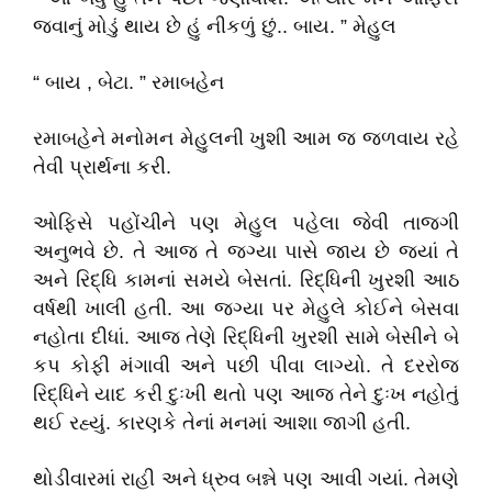
જવાનું મોડું થાય છે હું નીકળું છું.. બાય. ” મેહુલ
“ બાય , બેટા. ” રમાબહેન
રમાબહેને મનોમન મેહુલની ખુશી આમ જ જળવાય રહે
તેવી પ્રાર્થના કરી.
ઓફિસે પહોંચીને પણ મેહુલ પહેલા જેવી તાજગી
અનુભવે છે. તે આજ તે જગ્યા પાસે જાય છે જયાં તે
અને રિદ્ધિ કામનાં સમયે બેસતાં. રિદ્ધિની ખુરશી આઠ
વર્ષથી ખાલી હતી. આ જગ્યા પર મેહુલે કોઈને બેસવા
નહોતા દીધાં. આજ તેણે રિદ્ધિની ખુરશી સામે બેસીને બે
કપ કોફી મંગાવી અને પછી પીવા લાગ્યો. તે દરરોજ
રિદ્ધિને યાદ કરી દુઃખી થતો પણ આજ તેને દુઃખ નહોતું
થઈ રહ્યું. કારણકે તેનાં મનમાં આશા જાગી હતી.
થોડીવારમાં રાહી અને ધ્રુવ બન્ને પણ આવી ગયાં. તેમણે