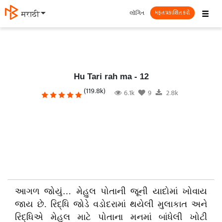
☰
લૉગિન
தமிழ்
મફત પ્રકાશિત કરો
Hu Tari rah ma - 12
(119.8k)
6.1k
9
2.8k
આગળ જોયું… મેહુલ પોતાની જૂની યાદોમાં ખોવાય
જાય છે. રિદ્ધિ જોડે વડોદરામાં થયેલી મુલાકાત અને
રિદ્ધિએ મેહુલ માટે પોતાના મનમાં બાંધેલી ખોટી