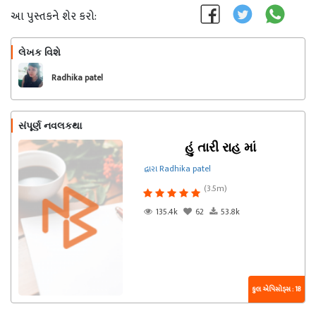
આ પુસ્તકને શેર કરો:
લેખક વિશે
અનુસરો
Radhika patel
સંપૂર્ણ નવલકથા
હું તારી રાહ માં
દ્વારા Radhika patel
(3.5m)
135.4k
62
53.8k
કુલ એપિસોડ્સ : 18