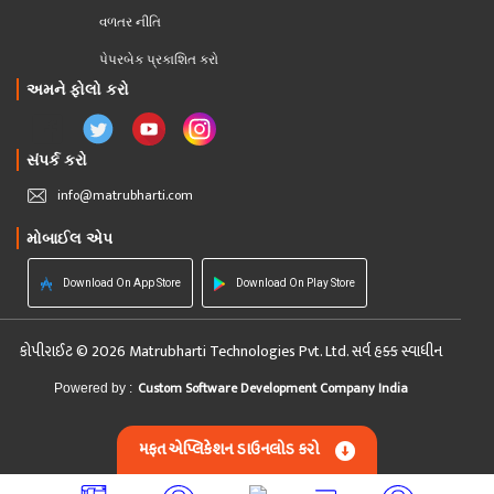
વળતર નીતિ
પેપરબેક પ્રકાશિત કરો
અમને ફોલો કરો
સંપર્ક કરો
info@matrubharti.com
મોબાઈલ એપ
Download On App Store
Download On Play Store
કોપીરાઈટ © 2026 Matrubharti Technologies Pvt. Ltd. સર્વ હક્ક સ્વાધીન
Custom Software Development Company India
Powered by :
મફત એપ્લિકેશન ડાઉનલોડ કરો