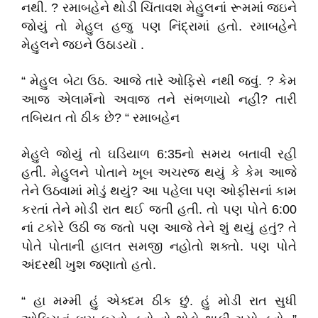
નથી. ? રમાબહેને થોડી ચિંતાવશ મેહુલનાં રૂમમાં જઇને
જોયું તો મેહુલ હજુ પણ નિંદ્રામાં હતો. રમાબહેને
મેહુલને જઇને ઉઠાડયૉ .
“ મેહુલ બેટા ઉઠ. આજે તારે ઓફિસે નથી જવું. ? કેમ
આજ એલાર્મનો અવાજ તને સંભળાયો નહીં? તારી
તબિયત તો ઠીક છે? “ રમાબહેન
મેહુલે જોયું તો ઘડિયાળ 6:35નો સમય બતાવી રહી
હતી. મેહુલને પોતાને ખૂબ અચરજ થયું કે કેમ આજે
તેને ઉઠવામાં મોડું થયું? આ પહેલા પણ ઓફીસનાં કામ
કરતાં તેને મોડી રાત થઈ જતી હતી. તો પણ પોતે 6:00
નાં ટકોરે ઉઠી જ જતો પણ આજે તેને શું થયું હતું? તે
પોતે પોતાની હાલત સમજી નહોતો શક્તો. પણ પોતે
અંદરથી ખુશ જણાતો હતો.
“ હા મમ્મી હું એક્દમ ઠીક છું. હું મોડી રાત સુધી