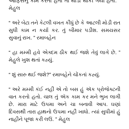
ઓફિસનું કામ કરતો હતો તો થોડો થાકી ગયો હતો. ”
મેહુલ
“ અરે બેટા તને કેટલી વખત કીધું છે કે આટલી મોડી રાત
સુધી કામ ન કર્યા કર. તું બીમાર પડીશ. સમયસર
સુવાનું રાખ. ” રમાબહેન
“ હા મમ્મી હવે એક્દમ ઠીક થઈ જશે તેવું લાગે છે. ”
મેહુલે ખુશ થતાં કહ્યું.
“ શું સારુ થઈ જશે?” રમાબહેને ચોંકતાં કહ્યું.
“ અરે મમ્મી કંઈ નહીં એ તો બસ હું ઍક પ્રોજેક્ટની
વાત કરતો હતો. ચાલ તું ઍક કામ કર મને ભુખ લાગી
છે. મારા માટે ઉપમા અને ચા બનાવી આપ. ઘણાં
દિવસથી તારા હાથનો ઉપમા નહીં ખાધો. ત્યાં સુધીમાં હું
નાહીને પૂજા કરી લઉં. ” મેહુલ