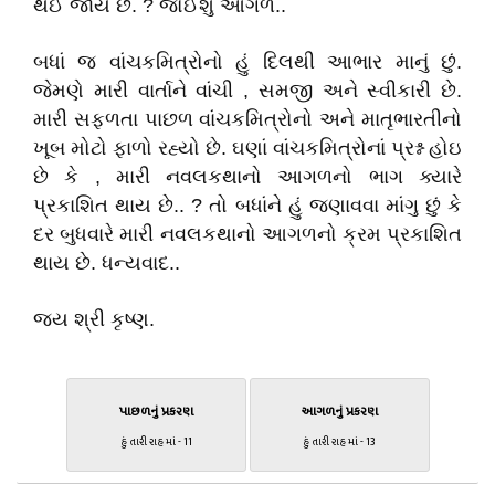
થઈ જાય છે. ? જોઈશું આગળ..
બધાં જ વાંચકમિત્રોનો હું દિલથી આભાર માનું છું.
જેમણે મારી વાર્તાને વાંચી , સમજી અને સ્વીકારી છે.
મારી સફળતા પાછળ વાંચકમિત્રોનો અને માતૃભારતીનો
ખૂબ મોટો ફાળો રહ્યો છે. ઘણાં વાંચકમિત્રોનાં પ્રશ્ન હોઇ
છે કે , મારી નવલકથાનો આગળનો ભાગ ક્યારે
પ્રકાશિત થાય છે.. ? તો બધાંને હું જણાવવા માંગુ છું કે
દર બુધવારે મારી નવલકથાનો આગળનો ક્રમ પ્રકાશિત
થાય છે. ધન્યવાદ..
જય શ્રી કૃષ્ણ.
પાછળનું પ્રકરણ
આગળનું પ્રકરણ
હું તારી રાહ માં - 11
હું તારી રાહ માં - 13