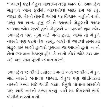
“ આટલું કહી મેહુલ બાથરૂમ તરફ જાય છે. રમાબહેન
મેહુલને આમ ફરીથી બદલાયેલો જોઇ દંગ જ રહી
જાય છે. તેમને તેમની આંખો પર વિશ્વાસ નહોતો થતો.
પરંતું આ સત્ય હતું જે તે અત્યારે મેહુલની અંદર
બદલાવ જોઇ રહ્યો હતો. મેહુલને આ પ્રકારે ખુશ જોઇ
રમાબહેન પણ ખુશ થઈ ગયાં હતાં. આજ તો મેહુલે
નાસ્તો પણ કરશે તેમ કહ્યું. બાકી તો આટલાં સમયમાં
મેહુલ ઘરે ખાલી હાજરી પુરાવવા જ આવતો હતો. ન તો
તેનાં જમવાના ઠેકાણા હોઇ કે ન તો કોઈ જોડે કંઇ વાત
કરે. બસ કામ પૂરતી જ વાત કરતો.
રમાબહેન જલ્દીથી રસોડામાં ગયાં અને જલ્દીથી મેહુલ
માટે નાસ્તો બનાવવા લાગ્યા. મેહુલ પણ થોડીવારમાં
નાસ્તો કરવા માટે આવી ગયો. મેહુલે પોતાના મમ્મીને
પણ સાથે નાસ્તો કરવાં કહ્યું. બન્ને મા- દિકરાએ સાથે
બેસીને નાસ્તો કર્યો.