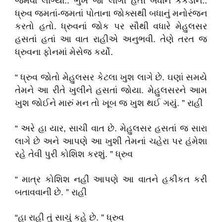
જમવા લાગ્યાં.. ભુખ જો લાગી હતી બધાને કકડીને..
ધ્રુવ જમતાં-જમતાં પોતાના જોક્સથી બધાનું મનોરંજન
કરતો હતો. ધ્રુવનાં જોક પર સૌથી વધારે મેહુલસર
હસતાં હતાં આ વાત રાહીએ અનુભવી. તેણે તરત જ
ધ્રુવના ફોનમાં મેસેજ કર્યો.
“ ધ્રુવ જોતો મેહુલસર કેટલા ખુશ લાગે છે. ઘણાં સમયે
તેમને આ રીતે ખુલીને હસતાં જોયા. મેહુલસરને આમ
ખુશ જોઈને મારું મન તો ખૂબ જ ખુશ થઈ ગયું. ” રાહી
“ અરે હા યાર, સાચી વાત છે. મેહુલસર હસતાં જ સારા
લાગે છે અને આપણે આ ખુશી તેમનાં ચહેરા પર હંમેશા
રહે તેવી પુરી કોશિશ કરશું. ” ધ્રુવ
“ માત્ર કોશિશ નહીં આપણે આ વાતને હકીકત કરી
બતાવવાની છે. ” રાહી
“હા રાહી તું સાચું કહે છે. ” ધ્રુવ