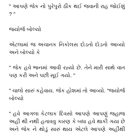
" આપણે જેક નો પુરેપુરો ઠીક થઈ જવાની રાહ જોઈશું
? "
જ્યોર્જ બોલ્યો
એટલામાં જ અચાનક નિકોલસ દોડતો દોડતો આવ્યો
અને બોલ્યો કે
" જેક હવે ભાનમાં આવી રહ્યો છે. તેને મારી સાથે વાત
પણ કરી અને પછી સૂઈ ગયો. "
" ચાલો સારું કહેવાય. જેક હોશમાં તો આવ્યો. "જ્યોર્જ
બોલ્યો
" હવે આગલા કેટલાક દિવસો આપણે આપણું જહાજ
અહીં થી નથી હતાવવુ કારણ કે બધા હવે થાકી ગયા છે
અને જેક ને થોડું સારું થાય એટલે આપણે અહીંથી