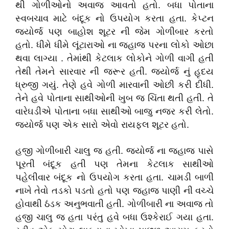
થી ગોળીઓનો અવાજ આવતો હતો. બધા પોતાના
સ્વબચાવ માટે બંદૂક નો ઉપયોગ કરતા હતા. કેપ્ટન
જ્યોર્જ પણ બાહોશ શૂટર ની જેમ ગોળીબાર કરતો
હતો. ધીમે ધીમે લૂંટારાઓ ના જહાજ પરના લોકો ઓછા
થવા લાગ્યા . તેમાંથી કેટલાક લોકોને ગોળી વાગી હતી
તેથી તેમને સારવાર ની જરૂર હતી. જ્યોર્જ નું હૃદય
ધ્રુજી ગયું. તેણે હવે ગોળી મારવાની ઓછી કરી દીધી.
તેને હવે પોતાના સાથીઓની ખુબ જ ચિંતા થતી હતી. તે
વારેઘડીએ પોતાના બધા સાથીઓ બાજુ નજર કરી લેતો.
જ્યોર્જ પણ એક સારો એવો રાયફલ શૂટર હતો.
હજી ગોળીબારી ચાલુ જ હતી. જ્યોર્જ ના જહાજ પાસે
પૂરતી બંદૂક હતી પણ તેમના કેટલાક સાથીઓ
પહેલીવાર બંદૂક નો ઉપયોગ કરતા હતા. ચામડી બાળી
નાખે તેવો તડકો પડતો હતો પણ જહાજ પાણી ની વચ્ચે
હોવાથી ઠંડક અનુભવાતી હતી. ગોળીબારી ના અવાજ તો
હજી ચાલુ જ હતા પરંતુ હવે બધા ઉશ્કેરાઈ ગયા હતા.