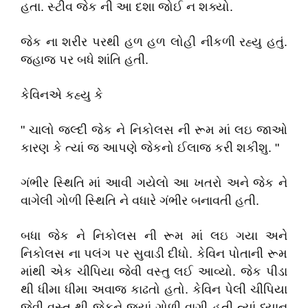
હતા. સ્ટીવ જેક ની આ દશા જોઈ ન શક્યો.
જેક ના શરીર પરથી હળ હળ લોહી નીકળી રહ્યુ હતું.
જહાજ પર બધે શાંતિ હતી.
કેવિનએ કહ્યુ કે
" ચાલો જલ્દી જેક ને નિકોલસ ની રૂમ માં લઇ જાઓ
કારણ કે ત્યાં જ આપણે જેકનો ઈલાજ કરી શકીશુ. "
ગંભીર સ્થિતિ માં આવી ગયેલો આ ખતરો અને જેક ને
વાગેલી ગોળી સ્થિતિ ને વધારે ગંભીર બનાવતી હતી.
બધા જેક ને નિકોલસ ની રૂમ માં લઇ ગયા અને
નિકોલસ ના પલંગ પર સુવાડી દીધો. કેવિન પોતાની રૂમ
માંથી એક ચીપિયા જેવી વસ્તુ લઈ આવ્યો. જેક પીડા
થી ધીમા ધીમા અવાજ કાઢતો હતો. કેવિન પેલી ચીપિયા
જેવી વસ્તુ થી જેકને જ્યાં ગોળી વાગી હતી ત્યાં ધ્યાન