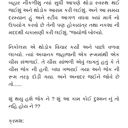
બહાર નીકળીશુ ત્યાં સુધી આપણે થોડા સ્વસ્થ થઈ
જઈશું અને થોડોક આરામ કરી લઈશું. અને આ સમય
દરમ્યાન હું અને સ્ટીવ આગળ વધવા ક્યાં માર્ગ નો
ઉપયોગ કરવો છે તેની પણ હોકાયંત્ર તથા નકશા ની
મદદથી ચકાસણી કરી લઈશું. "જ્યોર્જ બોલ્યો.
નિકોલસ એ થોડોક વિચાર કર્યો અને પાછો વળવા
લાગ્યો. ત્યાં અચાનક જહાજની એક રૂમમાંથી એક
ચીસ સંભળાઈ. તે ચીસ સાંભળી એવું લાગતું હતું કે તે
ચીસ જેક ની હતી. બધા ગભરાઈ ગયા અને જેક ની
રૂમ તરફ દોડી ગયા. અને અનાદર જઈને જોવે છે
તો......
શું થયુ હશે જેક ને ? શું આ કામ કોઈ દુશ્મન નું તો
નહિ હોય ને ??
ક્રમશ: