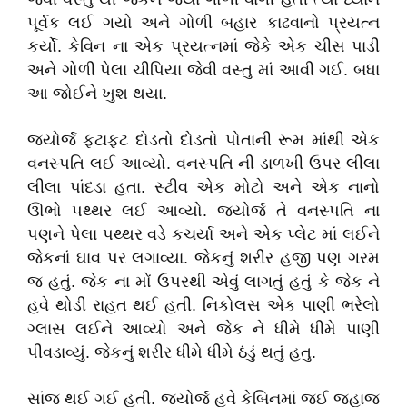
પૂર્વક લઈ ગયો અને ગોળી બહાર કાઢવાનો પ્રયત્ન
કર્યો. કેવિન ના એક પ્રયત્નમાં જેકે એક ચીસ પાડી
અને ગોળી પેલા ચીપિયા જેવી વસ્તુ માં આવી ગઈ. બધા
આ જોઈને ખુશ થયા.
જ્યોર્જ ફટાફટ દોડતો દોડતો પોતાની રૂમ માંથી એક
વનસ્પતિ લઈ આવ્યો. વનસ્પતિ ની ડાળખી ઉપર લીલા
લીલા પાંદડા હતા. સ્ટીવ એક મોટો અને એક નાનો
ઊભો પથ્થર લઈ આવ્યો. જ્યોર્જ તે વનસ્પતિ ના
પણને પેલા પથ્થર વડે કચર્યા અને એક પ્લેટ માં લઈને
જેકનાં ઘાવ પર લગાવ્યા. જેકનું શરીર હજી પણ ગરમ
જ હતું. જેક ના મોં ઉપરથી એવું લાગતું હતું કે જેક ને
હવે થોડી રાહત થઈ હતી. નિકોલસ એક પાણી ભરેલો
ગ્લાસ લઈને આવ્યો અને જેક ને ધીમે ધીમે પાણી
પીવડાવ્યું. જેકનું શરીર ધીમે ધીમે ઠંડું થતું હતુ.
સાંજ થઈ ગઈ હતી. જ્યોર્જ હવે કેબિનમાં જઈ જહાજ