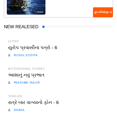
કુલ એપિસોડ્સ : 6
NEW REALESED
LETTER
યુરોપ પ્રવાસીના પત્રો - 6
RUSHIL DODIYA
MOTIVATIONAL STORIES
આશાનું નવું પ્રભાત
PRATHAM TAILOR
THRILLER
રાત્રે બાર વાગ્યાનો ફોન - 6
DHARA