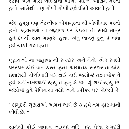
સ્ટીવ એક મોટા લાકડાના ખોખા પાછળ આરામ કરતો
હતો. સામેથી પણ ગોળી ગોળી હવે ધીમી આવતી હતી.
જેક હજી પણ તેટલીજ એકાગ્રતા થી ગોળીબાર કરતો
હતો. લૂંટારાઓ ના જહાજ પર કેપ્ટન ની સાથે માત્ર
હવે છ થી સાત માણસ હતા. એવું લાગતું હતું કે બધા
હવે થાકી ગયા હતા.
લૂંટારાઓ ના જહાજ ની સરદાર અને તેનો એક સાથી
પરસ્પર કોઈ વાત કરતા હતા. અચાનક સરદાર ના એક
ઇશારાથી ગોળીબારી બંધ થઈ ગઈ. જ્યોર્જ તથા જેક ને
હવે કઈ સમજાઈ રહ્યું ન હતું કે આ શું થઈ રહ્યું છે.
જ્યોર્જ હવે કેબિન માં ગયો અને સ્પીકર પર બોલ્યો કે
" સમુદ્રી લૂંટારાઓ અમને લાગે છે કે હવે તમે હાર માની
લીધી છે. "
સામેથી કોઈ જવાબ આવ્યો નહિ પણ પેલા સમુદ્રી