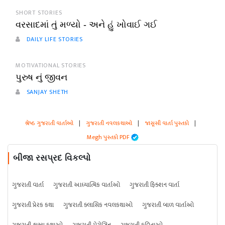
SHORT STORIES
વરસાદમાં તું મળ્યો - અને હું ખોવાઈ ગઈ
DAILY LIFE STORIES
MOTIVATIONAL STORIES
પુરુષ નું જીવન
SANJAY SHETH
શ્રેષ્ઠ ગુજરાતી વાર્તાઓ
|
ગુજરાતી નવલકથાઓ
|
જાસૂસી વાર્તા પુસ્તકો
|
Megh પુસ્તકો PDF
બીજા રસપ્રદ વિકલ્પો
ગુજરાતી વાર્તા
ગુજરાતી આધ્યાત્મિક વાર્તાઓ
ગુજરાતી ફિક્શન વાર્તા
ગુજરાતી પ્રેરક કથા
ગુજરાતી ક્લાસિક નવલકથાઓ
ગુજરાતી બાળ વાર્તાઓ
ગુજરાતી હાસ્ય કથાઓ
ગુજરાતી મેગેઝિન
ગુજરાતી કવિતાઓ