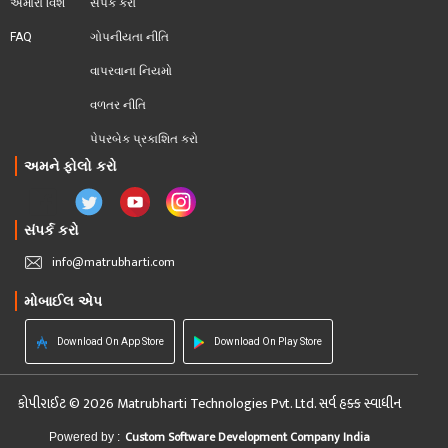
અમારા વિશે
સંપર્ક કરો
FAQ
ગોપનીયતા નીતિ
વાપરવાના નિયમો 
વળતર નીતિ
પેપરબેક પ્રકાશિત કરો
અમને ફોલો કરો
સંપર્ક કરો
info@matrubharti.com
મોબાઈલ એપ
Download On App Store
Download On Play Store
કોપીરાઈટ © 2026 Matrubharti Technologies Pvt. Ltd. સર્વ હક્ક સ્વાધીન
Custom Software Development Company India
Powered by :