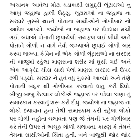
અચાનક આવેલા મોટા ધડાકાથી સમુદ્રી લૂંટારાઓ નું
આખું જહાજ હાલી ઉઠ્યું. લૂંટારાઓ ના જહાજ ના
સરદારે ગુસ્સે થઇને પોતાના સાથીઓને ગોળીબાર નો
આદેશ આપ્યો. જ્યોર્જ ના જહાજ પર દોડધામ મચી
ગઈ. બધાએ પોતાની છૂપાયેલી રાયફલ લઈ લીધી અને
પોતાને ગોળી ન વાગે તેવી જગ્યાએ છૂપાઈ ગોળી બાર
કરવા લાગ્યા. કેવિન ની એક ગોળી લૂંટારાઓ ના સરદાર
ની બાજુમાં રહેલા માણસના શરીર માં ઘુસી ગઈ અને
એક આક્રંદ ચીસ સાથે પેલો માણસ સરદાર ની ઉપર
ઢળી પડ્યો. સરદાર ને હવે વધુ ગુસ્સો આવ્યો અને તેણે
પોતાની બંદૂક થી ગોળીબાર કરવાનો ધાતુ કરી દિધો.
બીજી બાજુ કેટલાક લોકોએ જહાજ પર પડેલા કાણા નું
સમારકામ કરવાનું શરૂ કરી દીધું. જ્યોર્જ ના જહાજ ના
લોકો દયાવાન હતા તેથી સમારકામ કરી રહેલા લોકો
પર ગોળી નહોતા ચલાવતા પણ જે તેમની પર ગોળીબાર
કરે તેની ઉપર તે અચૂક ગોળી ચલાવતા. કારણ કે તેમને
તેમના સાથીઓની ચિંતા હતી. બને બાજુથી જોર જોર