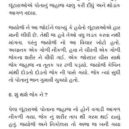
લૂંટારાઓએ પોતાનું જહાજ ચાલુ કરી દીધું અને થોડાક
આગળ વધ્યા.
જ્યોર્જ ને આ જોઈને લાગ્યું કે હવેતો લૂંટારાઓએ હાર
માની લીધી છે. તેથી જ હવે તેઓ વધુ લડત કરવા નથી
માંગતા. પરંતુ જ્યોર્જ નો આ વિચાર ખોટો હતો.
અચાનક એક ગોળી નીકળી. હવા ને ચીરતી એક ગોળી
જેકના શરીર ને વીંધી ગઈ. એક જોરદાર ચીસ સાથે
જેક જહાજ ના તૂતક પર ઢળી પડ્યો. જ્યોર્જ કેબિન
માંથી દોડતો દોડતો જેક ની પાસે ગયો. જેક ત્યાં સુધી
તો પોતાનું ભાન ગુમાવી ચુક્યો હતો.
6. શું થશે જેક ને ?
પેલા લૂંટારાઓ પોતાના જહાજ નો હોર્ન વગાડી આગળ
નીકળી ગયા. જેક નું શરીર તાપ થી ગરમ થઈ રહ્યું
હતું. જ્યોર્જ અને નિકોલસ તો અભા જ બની ગયા