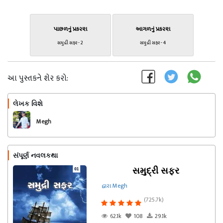
પાછળનું પ્રકરણ
આગળનું પ્રકરણ
સમુદ્રી સફર - 2
સમુદ્રી સફર - 4
આ પુસ્તકને શેર કરો:
લેખક વિશે
અનુસરો
Megh
સંપૂર્ણ નવલકથા
સમુદ્રી સફર
દ્વારા Megh
(725.7k)
62.1k
108
29.1k