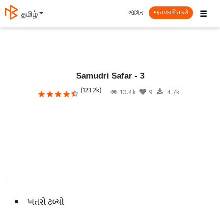
☰
લૉગિન
தமிழ்
મફત પ્રકાશિત કરો
Samudri Safar - 3
(123.2k)
10.4k
9
4.7k
ખતરો ટળ્યો